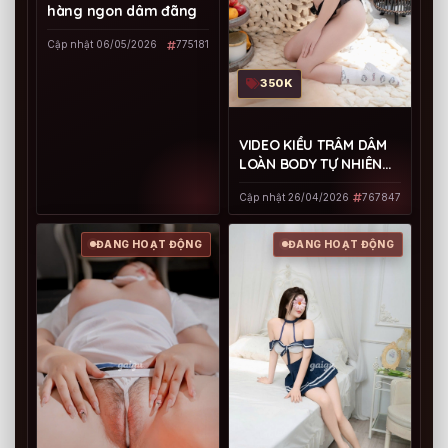
hàng ngon dâm đãng
Cập nhật 06/05/2026
775181
350K
VIDEO KIỀU TRÂM DÂM
LOÀN BODY TỰ NHIÊN
RẤT ĐÁNG CHECK
Cập nhật 26/04/2026
767847
ĐANG HOẠT ĐỘNG
ĐANG HOẠT ĐỘNG