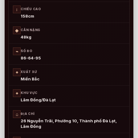
↕
CHIỀU CAO
158cm
◈
CÂN NẶNG
48kg
⌁
SỐ ĐO
86-64-95
⌖
XUẤT XỨ
Miền Bắc
⌖
KHU VỰC
Lâm Đồng/Đà Lạt
⌂
ĐỊA CHỈ
26 Nguyễn Trãi, Phường 10, Thành phố Đà Lạt,
Lâm Đồng