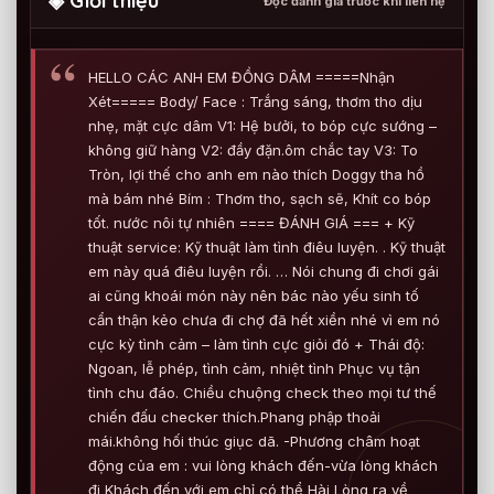
◈ Giới thiệu
Đọc đánh giá trước khi liên hệ
HELLO CÁC ANH EM ĐỒNG DÂM =====Nhận
Xét===== Body/ Face : Trắng sáng, thơm tho dịu
nhẹ, mặt cực dâm V1: Hệ bưởi, to bóp cực sướng –
không giữ hàng V2: đầy đặn.ôm chắc tay V3: To
Tròn, lợi thế cho anh em nào thích Doggy tha hồ
mà bám nhé Bím : Thơm tho, sạch sẽ, Khít co bóp
tốt. nước nôi tự nhiên ==== ĐÁNH GIÁ === + Kỹ
thuật service: Kỹ thuật làm tình điêu luyện. . Kỹ thuật
em này quá điêu luyện rồi. … Nói chung đi chơi gái
ai cũng khoái món này nên bác nào yếu sinh tố
cẩn thận kẻo chưa đi chợ đã hết xiền nhé vì em nó
cực kỳ tình cảm – làm tình cực giỏi đó + Thái độ:
Ngoan, lễ phép, tình cảm, nhiệt tình Phục vụ tận
tình chu đáo. Chiều chuộng check theo mọi tư thế
chiến đấu checker thích.Phang phập thoải
mái.không hối thúc giục dã. -Phương châm hoạt
động của em : vui lòng khách đến-vừa lòng khách
đi Khách đến với em chỉ có thể Hài Lòng ra về