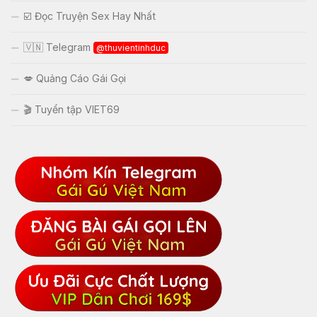
☑️ Đọc Truyện Sex Hay Nhất
🇻🇳 Telegram
@thuvientinhduc
💋 Quảng Cáo Gái Gọi
🎬 Tuyển tập VIET69