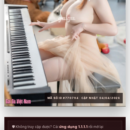
MÃ SỐ ID #770794 · CẬP NHẬT 04/04/2026
🛡️ Không truy cập được? Cài
ứng dụng 1.1.1.1
rồi mở lại