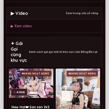
▶ Video
Xem trong cửa sổ riêng
▶ Xem video
✦ Gái
Gọi
Danh sách gái gọi mới từ khu vực Lâm Đồng/Đà Lạt.
cùng
khu vực
ĐANG HOẠT ĐỘNG
ĐANG HOẠT ĐỘNG
600K
New Hot❤️ San san 2k5