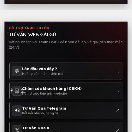
HỖ TRỢ TRỰC TUYẾN
TƯ VẤN WEB GÁI GÚ
Kết nối nhanh với Team CSKH để book gái gọi và giải đáp thắc mắc
(24/7)
Lần đầu vào đây ?
💬
→
Hướng dẫn thành viên mới
Chăm sóc khách hàng (CSKH)
👩🏻‍💻
→
Hỗ trợ trực tiếp trên website
Tư Vấn Qua Telegram
📲
↗
Kết nối nhanh, riêng tư
Tư Vấn Qua X
𝕏
↗