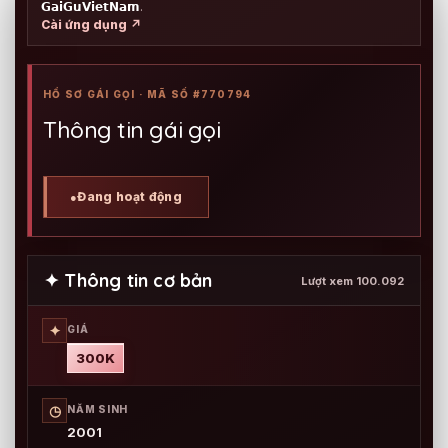
𝗚𝗮𝗶𝗚𝘂𝗩𝗶𝗲𝘁𝗡𝗮𝗺
.
Cài ứng dụng ↗
HỒ SƠ GÁI GỌI · MÃ SỐ #770794
Thông tin gái gọi
Đang hoạt động
●
✦ Thông tin cơ bản
Lượt xem 100.092
✦
GIÁ
300K
◷
NĂM SINH
2001