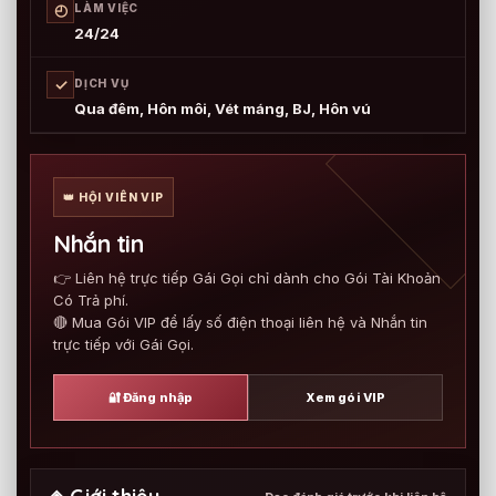
◴
LÀM VIỆC
24/24
✓
DỊCH VỤ
Qua đêm, Hôn môi, Vét máng, BJ, Hôn vú
👑 HỘI VIÊN VIP
Nhắn tin
👉 Liên hệ trực tiếp Gái Gọi chỉ dành cho Gói Tài Khoản
Có Trả phí.
🔴 Mua Gói VIP để lấy số điện thoại liên hệ và Nhắn tin
trực tiếp với Gái Gọi.
🔐 Đăng nhập
Xem gói VIP