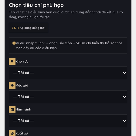
tên
Chọn tiêu chí phù hợp
hồ
Tên và tất cả điều kiện bên dưới được áp dụng đồng thời để kết quả rõ
sơ,
ràng, không bị lọc rời rạc.
sau
đó
AND
Áp dụng đồng thời
kết
hợp
Ví dụ: nhập “Linh” + chọn Sài Gòn + 500K chỉ hiển thị hồ sơ thỏa
cùng
mãn đầy đủ các điều kiện.
toàn
bộ
Khu vực
điều
kiện
đang
Tỉnh,
Mức giá
chọn.
thành
phố
hoặc
Mức
quận
Năm sinh
giá
huyện
đã
gắn
Thông
cho
Xuất xứ