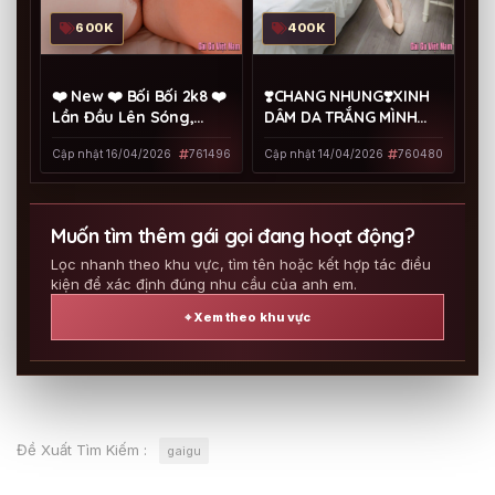
400K
600K
❣️CHANG NHUNG❣️XINH
❤️ New ❤️ Bối Bối 2k8 ❤️
DÂM DA TRẮNG MÌNH
Lần Đầu Lên Sóng,
DÂY LÀM TÌNH CHUYÊN
Nóng Bỏng Dễ Thương,
Cập nhật 14/04/2026
760480
Cập nhật 16/04/2026
761496
NGHIỆP
Duyên Xinh Ngoan
Hiền
Muốn tìm thêm gái gọi đang hoạt động?
Lọc nhanh theo khu vực, tìm tên hoặc kết hợp tác điều
kiện để xác định đúng nhu cầu của anh em.
⌖ Xem theo khu vực
Đề Xuất Tìm Kiếm :
gaigu