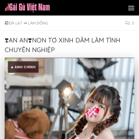
Skip to content
☑️
ĐÀ LẠT
➡
LÂM ĐỒNG
0
❣️AN AN❣️NON TƠ XINH DÂM LÀM TÌNH
CHUYÊN NGHIỆP
◈ ẢNH CHÍNH