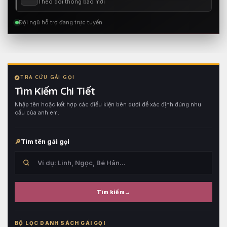
Theo dõi thông báo mới
Đội ngũ hỗ trợ đang trực tuyến
TRA CỨU GÁI GỌI
Tìm Kiếm Chi Tiết
Nhập tên hoặc kết hợp các điều kiện bên dưới để xác định đúng nhu
cầu của anh em.
Tìm tên gái gọi
Tìm kiếm
Tìm
trong
BỘ LỌC DANH SÁCH GÁI GỌI