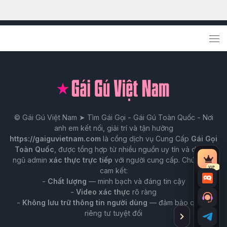
© Gái Gú Việt Nam ➤ Tìm Gái Gọi - Gái Gú Toàn Quốc - Nơi
anh em kết nối, giải trí và tận hưởng
https://gaiguvietnam.com
là cổng dịch vụ Cung Cấp
Gái Gọi
Toàn Quốc
, được tổng hợp từ nhiều nguồn uy tín và do đội
ngũ admin
xác thực trực tiếp
với người cung cấp. Chúng tôi
Tài
VIP
cam kết:
nguy
-
Chất lượng
— minh bạch và đáng tin cậy
Chat
VIP
-
Video xác thực
rõ ràng
Trò
-
Không lưu trữ thông tin người dùng
— đảm bảo quyền
chuy
riêng tư tuyệt đối
Ẩn
Tư
với