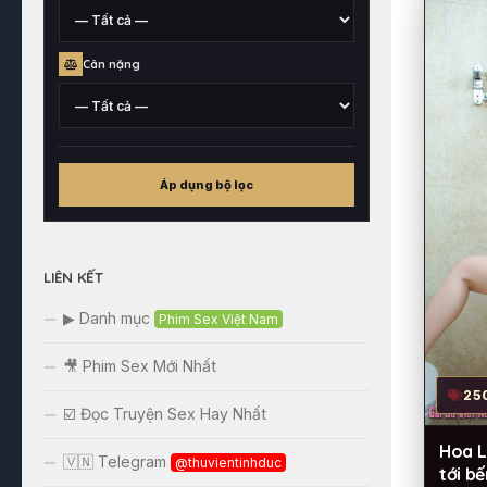
xuất
xứ
Chiều
Cân nặng
cao
tham
khảo
Cân
nặng
Áp dụng bộ lọc
tham
khảo
LIÊN KẾT
▶ Danh mục
Phim Sex Việt Nam
🎥 Phim Sex Mới Nhất
25
☑️ Đọc Truyện Sex Hay Nhất
Hoa La
🇻🇳 Telegram
@thuvientinhduc
tới bế