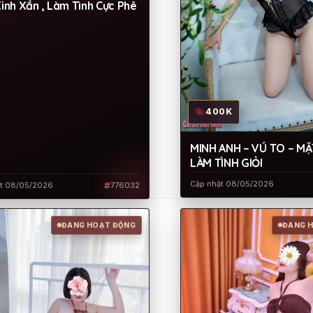
Xinh Xắn , Làm Tình Cực Phê
400K
MINH ANH – VÚ TO – MẶ
LÀM TÌNH GIỎI
Cập nhật 08/05/2026
ật 08/05/2026
776032
ĐANG HOẠT ĐỘNG
ĐANG 