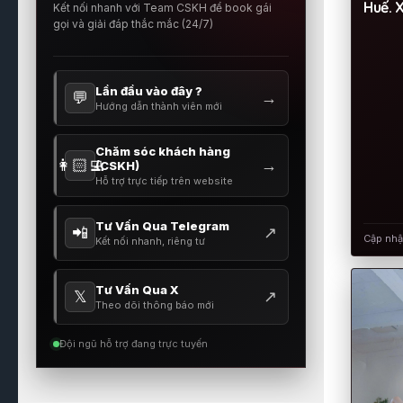
Huế. 
Kết nối nhanh với Team CSKH để book gái
gọi và giải đáp thắc mắc (24/7)
Lần đầu vào đây ?
💬
→
Hướng dẫn thành viên mới
Chăm sóc khách hàng
👩🏻‍💻
→
(CSKH)
Hỗ trợ trực tiếp trên website
Tư Vấn Qua Telegram
📲
↗
Cập nh
Kết nối nhanh, riêng tư
Tư Vấn Qua X
𝕏
↗
Theo dõi thông báo mới
Đội ngũ hỗ trợ đang trực tuyến