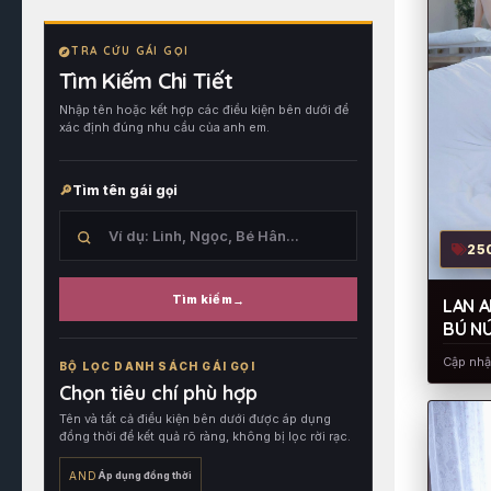
TRA CỨU GÁI GỌI
Tìm Kiếm Chi Tiết
Nhập tên hoặc kết hợp các điều kiện bên dưới để
xác định đúng nhu cầu của anh em.
Tìm tên gái gọi
25
Tìm kiếm
LAN 
BÚ NÚ
Tìm
KHÁC
trong
Cập nh
BỘ LỌC DANH SÁCH GÁI GỌI
tên
Chọn tiêu chí phù hợp
hồ
Tên và tất cả điều kiện bên dưới được áp dụng
sơ,
đồng thời để kết quả rõ ràng, không bị lọc rời rạc.
sau
đó
AND
Áp dụng đồng thời