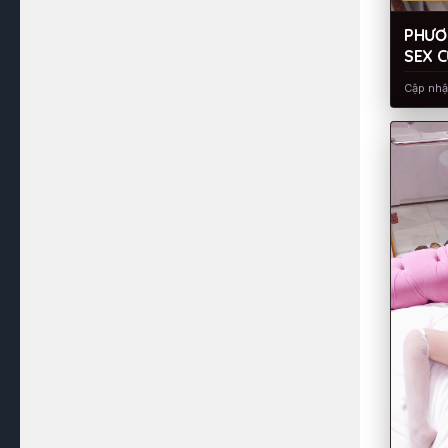
PHƯƠ
SEX 
CUỐI
Cập nh