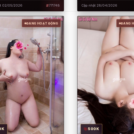
t 02/05/2026
771748
Cập nhật 28/04/2026
ĐANG HOẠT ĐỘNG
ĐANG 
0K
500K