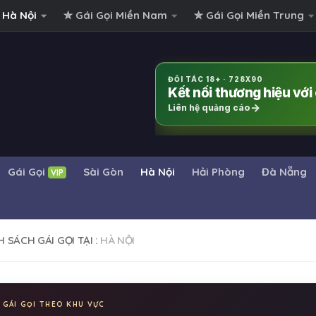
 Hà Nội
✮ Gái Gọi Miền Nam
✮ Gái Gọi Miền Trung
ĐỐI TÁC 18+ · 728X90
Kết nối thương hiệu vớ
Liên hệ quảng cáo
Gái Gọi
Sài Gòn
Hà Nội
Hải Phòng
Đà Nẵng
VIP
 SÁCH GÁI GỌI TẠI :
HÀ NỘI
 GÁI GỌI THEO KHU VỰC