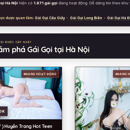
ọi Hà Nội
hiện có
1.871 gái gọi
đang hoạt động. Dễ dàng tìm theo khu v
vực được quan tâm:
Gái Gọi Cầu Giấy
•
Gái Gọi Long Biên
•
Gái Gọi Hà 
GỌI ĐƯỢC CẬP NHẬT
m phá Gái Gọi tại Hà Nội
ĐANG HOẠT ĐỘNG
ĐANG 
0K
 ) Huyền Trang Hot Teen