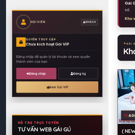
Gái G
sơ.
Khu 
HỘI VIÊN
KHÁCH
QUYỀN TRUY CẬP
Chưa kích hoạt Gói VIP
GÁI 
Khá
Đăng nhập để quản lý tài khoản và xem quyền
thành viên của bạn.
Đăng nhập
Đăng ký
Xem Gói VIP
40
HỖ TRỢ TRỰC TUYẾN
TƯ VẤN WEB GÁI GÚ
( NEW