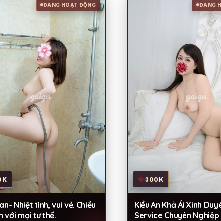
ĐANG HOẠT ĐỘNG
ĐANG 
0K
300K
n- Nhiệt tình, vui vẻ. Chiều
Kiều An Khả Ái Xinh Duy
n với mọi tư thế.
Service Chuyên Nghiệp