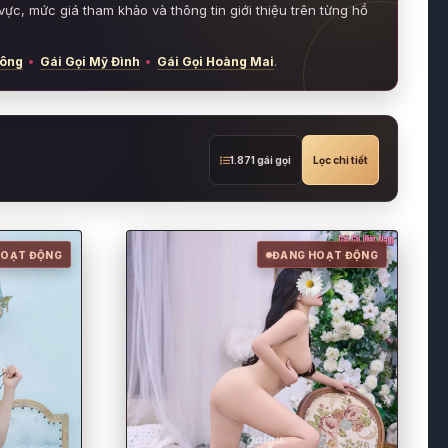
ực, mức giá tham khảo và thông tin giới thiệu trên từng hồ
Đông
•
Gái Gọi Mỹ Đình
•
Gái Gọi Hoàng Mai
.
1.871 gái gọi
Lọc chi tiết
HOẠT ĐỘNG
ĐANG HOẠT ĐỘNG