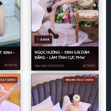
400K
NGỌC HƯƠNG – XINH GÁI DÂM
T XINH –
ĐÃNG – LÀM TÌNH CỰC PHW
776074
Cập nhật 07/05/2026
775637
HOẠT ĐỘNG
ĐANG HOẠT ĐỘNG