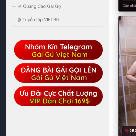
Cập nhậ
💋 Quảng Cáo Gái Gọi
🎬 Tuyển tập VIET69
25