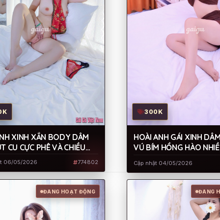
300K
0K
HOÀI ANH GÁI XINH DÂ
ANH XINH XẮN BODY DÂM
VÚ BÍM HỒNG HÀO NHI
T CU CỰC PHÊ VÀ CHIỀU
LÊN SÓNG PV AE
H
ật 06/05/2026
774802
Cập nhật 04/05/2026
ĐANG HOẠT ĐỘNG
ĐANG 