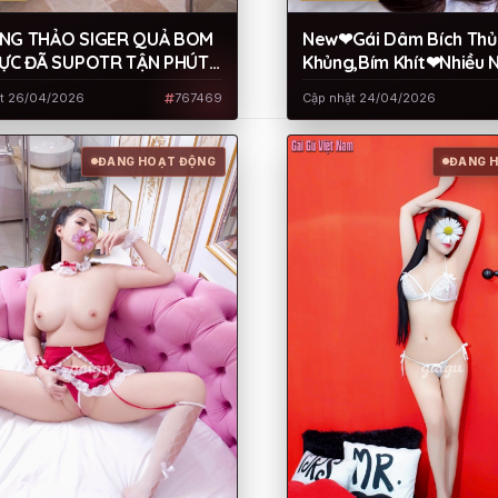
NG THẢO SIGER QUẢ BOM
New❤Gái Dâm Bích Th
CỰC ĐÃ SUPOTR TẬN PHÚT
Khủng,Bím Khít❤Nhiều 
Vụ Chu Đáo❤Biết Chiều
ật 26/04/2026
767469
Cập nhật 24/04/2026
Chuộng,Cưng Xỉu
ĐANG HOẠT ĐỘNG
ĐANG 