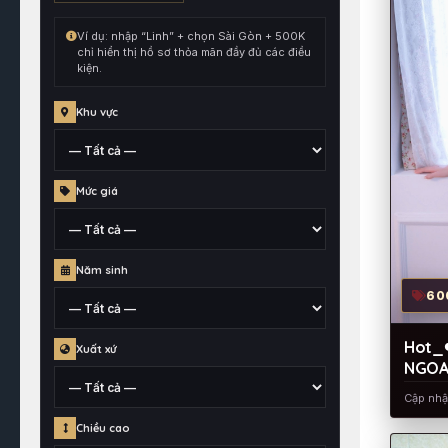
kết
hợp
Ví dụ: nhập “Linh” + chọn Sài Gòn + 500K
cùng
chỉ hiển thị hồ sơ thỏa mãn đầy đủ các điều
kiện.
toàn
bộ
Khu vực
điều
kiện
đang
Tỉnh,
chọn.
Mức giá
thành
phố
hoặc
Mức
quận
Năm sinh
giá
huyện
60
đã
gắn
Thông
Hot_
cho
Xuất xứ
tin
NGOAN
hồ
năm
sơ
Cập nh
sinh
Khu
Chiều cao
vực