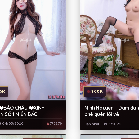
300K
0K
Minh Nguyện _Dâm đãng
❤️BẢO CHÂU ❤️XINH
phê quên lối về
 SỐ 1 MIỀN BẮC
ật 04/05/2026
773279
Cập nhật 03/05/2026