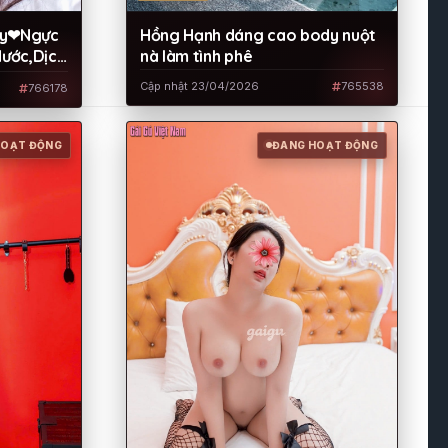
ủy❤Ngực
Hồng Hạnh dáng cao body nuột
Nước,Dịch
nà làm tình phê
Cập nhật 23/04/2026
765538
766178
HOẠT ĐỘNG
ĐANG HOẠT ĐỘNG