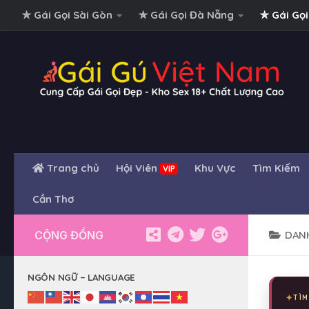
✮ Gái Gọi Sài Gòn
✮ Gái Gọi Đà Nẵng
✮ Gái Gọi
Skip to content
Trang chủ
Hội Viên
Khu Vực
Tìm Kiếm
VIP
Cần Thơ
CỘNG ĐỒNG
DANH
NGÔN NGỮ – LANGUAGE
TÌM