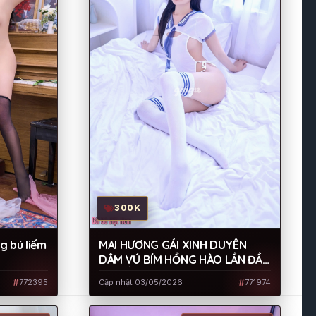
300K
 bú liếm
MAI HƯƠNG GÁI XINH DUYÊN
DÂM VÚ BÍM HỒNG HÀO LẦN ĐẦU
RA MẮT ANH EM
772395
Cập nhật 03/05/2026
771974