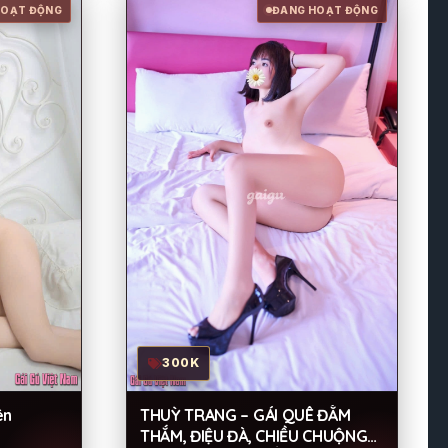
HOẠT ĐỘNG
ĐANG HOẠT ĐỘNG
300K
THUỲ TRANG – GÁI QUÊ ĐẰM
ên
THẮM, ĐIỆU ĐÀ, CHIỀU CHUỘNG