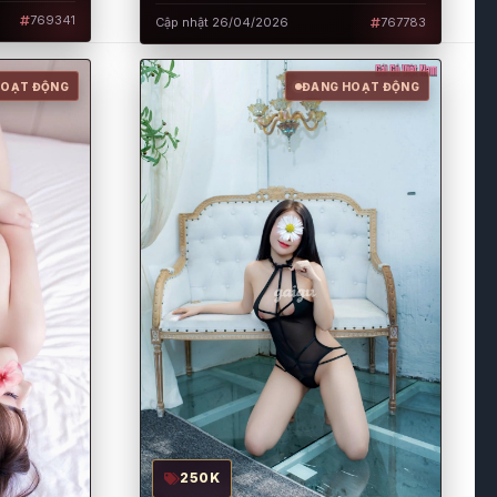
HẾT NẤC, ĐƯỢM NỒNG HƯƠNG
769341
Cập nhật 26/04/2026
767783
QUÊ
HOẠT ĐỘNG
ĐANG HOẠT ĐỘNG
250K