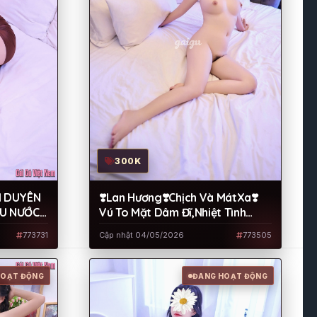
300K
M DUYÊN
❣️Lan Hương❣️Chịch Và MátXa❣️
ỀU NƯỚC
Vú To Mặt Dâm Đĩ,Nhiệt Tình
Chiều Chuộng
773731
Cập nhật 04/05/2026
773505
HOẠT ĐỘNG
ĐANG HOẠT ĐỘNG