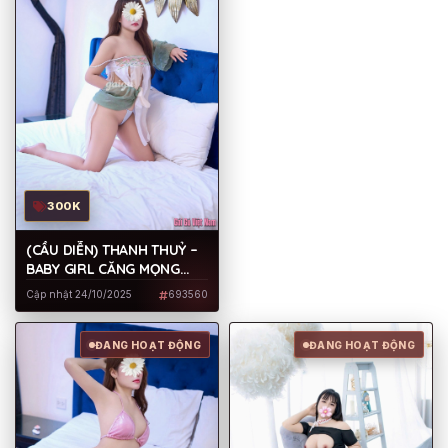
300K
(CẦU DIỄN) THANH THUỶ –
BABY GIRL CĂNG MỌNG
NƯỚC, NGƯỜI TÌNH MUÔN
Cập nhật 24/10/2025
693560
THUỞ CỦA ANH EM CHECK
HÀNG
ĐANG HOẠT ĐỘNG
ĐANG HOẠT ĐỘNG