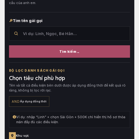
cầu của anh em.
Tìm tên gái gọi
Tìm kiếm
Tìm
trong
BỘ LỌC DANH SÁCH GÁI GỌI
tên
Chọn tiêu chí phù hợp
hồ
Tên và tất cả điều kiện bên dưới được áp dụng đồng thời để kết quả rõ
sơ,
ràng, không bị lọc rời rạc.
sau
đó
AND
Áp dụng đồng thời
kết
hợp
Ví dụ: nhập “Linh” + chọn Sài Gòn + 500K chỉ hiển thị hồ sơ thỏa
cùng
mãn đầy đủ các điều kiện.
toàn
bộ
Khu vực