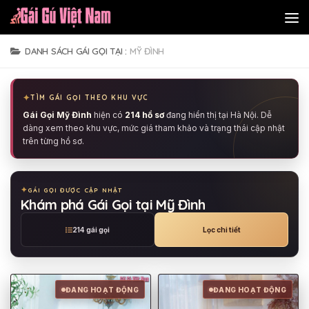
Skip to content
DANH SÁCH GÁI GỌI TẠI :
MỸ ĐÌNH
TÌM GÁI GỌI THEO KHU VỰC
Gái Gọi Mỹ Đình
hiện có
214 hồ sơ
đang hiển thị tại Hà Nội. Dễ
dàng xem theo khu vực, mức giá tham khảo và trạng thái cập nhật
trên từng hồ sơ.
GÁI GỌI ĐƯỢC CẬP NHẬT
Khám phá Gái Gọi tại Mỹ Đình
214 gái gọi
Lọc chi tiết
ĐANG HOẠT ĐỘNG
ĐANG HOẠT ĐỘNG