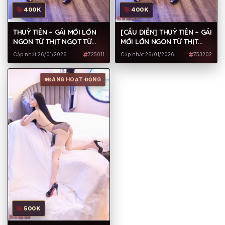
400K
400K
THUỶ TIÊN – GÁI MỚI LỚN
[CẦU DIỄN] THUỶ TIÊN – GÁI
NGON TỪ THỊT NGỌT TỪ
MỚI LỚN NGON TỪ THỊT
XƯƠNG, LÀM TÌNH CHUYÊN
NGỌT TỪ XƯƠNG, LÀM TÌNH
Cập nhật 26/01/2026
725011
Cập nhật 26/01/2026
753202
NGHIỆP
CHUYÊN NGHIỆP
ĐANG HOẠT ĐỘNG
500K