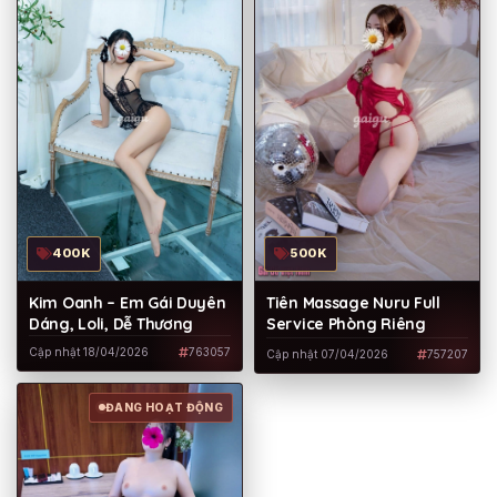
500K
400K
Tiên Massage Nuru Full
Kim Oanh – Em Gái Duyên
Service Phòng Riêng
Dáng, Loli, Dễ Thương
Cập nhật 18/04/2026
763057
Cập nhật 07/04/2026
757207
ĐANG HOẠT ĐỘNG