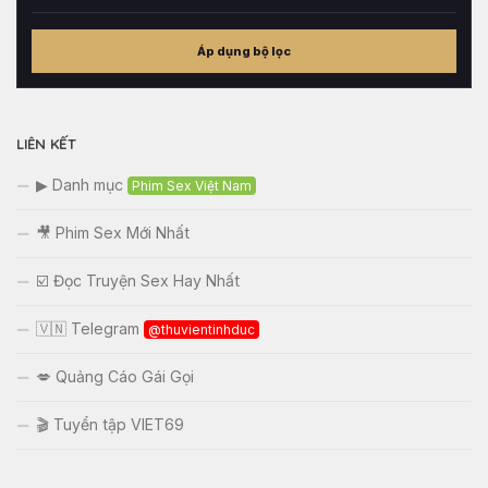
Cân
nặng
Áp dụng bộ lọc
tham
khảo
LIÊN KẾT
▶ Danh mục
Phim Sex Việt Nam
🎥 Phim Sex Mới Nhất
☑️ Đọc Truyện Sex Hay Nhất
🇻🇳 Telegram
@thuvientinhduc
💋 Quảng Cáo Gái Gọi
🎬 Tuyển tập VIET69