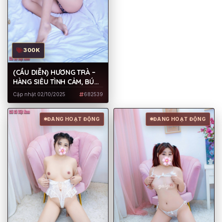
300K
(CẦU DIỄN) HƯƠNG TRÀ –
HÀNG SIÊU TÌNH CẢM, BÚ
MÚT, LIẾM CỘT, LÀM TÌNH
Cập nhật 02/10/2025
682539
CỰC KỲ ĐIÊU LUYỆN – LẦN
ĐẦU LÊN SÓNG
ĐANG HOẠT ĐỘNG
ĐANG HOẠT ĐỘNG