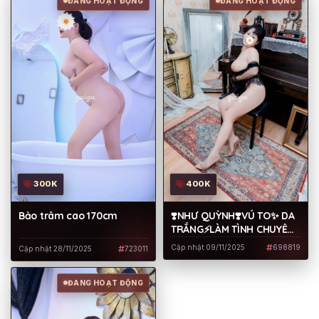
ĐANG HOẠT ĐỘNG
ĐANG HOẠT ĐỘNG
300K
400K
Bảo trâm cao 170cm
❣️NHƯ QUỲNH❣️VÚ TO✨ DA
TRẮNG⚡LÀM TÌNH CHUYÊN
NGHIỆP
Cập nhật 09/11/2025
698819
Cập nhật 28/11/2025
723011
ĐANG HOẠT ĐỘNG