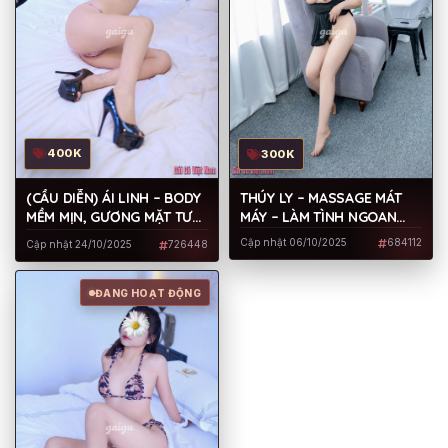
400K
300K
(CẦU DIỄN) ÁI LINH – BODY
THÚY LY – MASSAGE MÁT
MỀM MỊN, GƯƠNG MẶT TƯƠI
MÁY – LÀM TÌNH NGOAN
SÁNG, LÀM TÌNH ĐIÊU
HẾT NÚT – HÀNG CỰC TÌNH
Cập nhật 06/10/2025
684112
Cập nhật 24/10/2025
726448
LUYỆN
CẢM GỬI ĐẾN AE
ĐANG HOẠT ĐỘNG