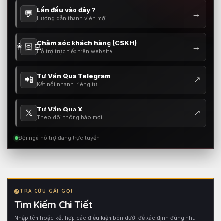
Lần đầu vào đây ?
💬
→
Hướng dẫn thành viên mới
Chăm sóc khách hàng (CSKH)
👩🏻‍💻
→
Hỗ trợ trực tiếp trên website
Tư Vấn Qua Telegram
📲
↗
Kết nối nhanh, riêng tư
Tư Vấn Qua X
𝕏
↗
Theo dõi thông báo mới
Đội ngũ hỗ trợ đang trực tuyến
TRA CỨU GÁI GỌI
Tìm Kiếm Chi Tiết
Nhập tên hoặc kết hợp các điều kiện bên dưới để xác định đúng nhu