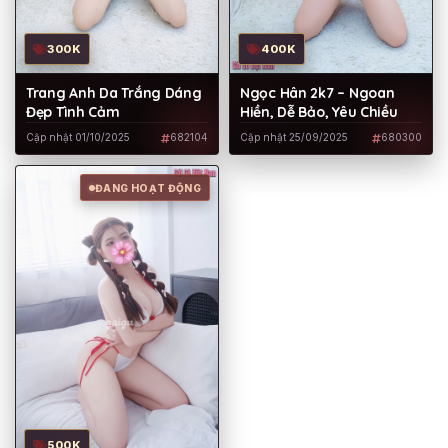
300K
400K
Trang Anh Da Trắng Dáng
Ngọc Hân 2k7 – Ngoan
Đẹp Tình Cảm
Hiền, Dễ Bảo, Yêu Chiều
Cập nhật 01/10/2025
682104
Cập nhật 25/09/2025
680300
ĐANG HOẠT ĐỘNG
500K