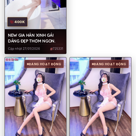
400K
NEW GIA HÂN XINH GÁI
DÁNG ĐẸP THƠM NGON.
Cập nhật 27/01/2026
725331
ĐANG HOẠT ĐỘNG
ĐANG HOẠT ĐỘNG