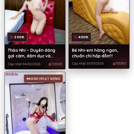
200K
400K
Thảo Nhi – Duyên dáng
Bé Nhi-em hàng ngon,
gợi cảm, dâm dục và
chuẩn chỉ hấp dẫn!!!
chiều hết nấc
Cập nhật 30/01/2026
755810
Cập nhật 04/02/2026
729091
ĐANG HOẠT ĐỘNG