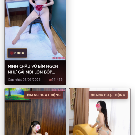
300K
MINH CHÂU VÚ BÍM NGON
NHƯ GÁI MỚI LỚN BÓP
THOẢI MÁI KO GIỮ HÀNG
Cập nhật 05/03/2026
741439
ĐANG HOẠT ĐỘNG
ĐANG HOẠT ĐỘNG