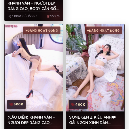
KHÁNH VÂN – NGƯỜI ĐẸP
DÁNG CAO, BODY CÂN ĐỐI,
MU TO MÔNG BỰ
Cập nhật 21/01/2026
722774
ĐANG HOẠT ĐỘNG
ĐANG HOẠT ĐỘNG
500K
400K
(CẦU DIỄN) KHÁNH VÂN –
SOME GEN Z KIỀU ANH❤️
NGƯỜI ĐẸP DÁNG CAO,
GÁI NGON XINH DÂM
BODY CÂN ĐỐI, MU TO
NGUYÊN BẢN