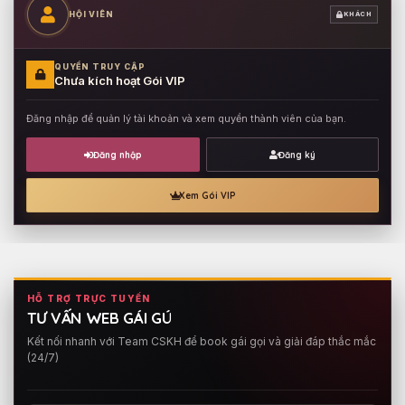
HỘI VIÊN
KHÁCH
QUYỀN TRUY CẬP
Chưa kích hoạt Gói VIP
Đăng nhập để quản lý tài khoản và xem quyền thành viên của bạn.
Đăng nhập
Đăng ký
Xem Gói VIP
HỖ TRỢ TRỰC TUYẾN
TƯ VẤN WEB GÁI GÚ
Kết nối nhanh với Team CSKH để book gái gọi và giải đáp thắc mắc
(24/7)