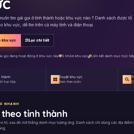
ực
uốn tìm gái gọi ở tỉnh thành hoặc khu vực nào ? Danh sách được tổ
o khu vực, dễ tìm trên cả máy tính và điện thoại.
 khu vực
Lọc chi tiết
ái gọi đang hoạt động ở khu vực này
5 nhóm khu vực
Liên kết danh mục trực tiế
h thành
Duyệt khu vực
T
rí trực tiếp
Xem theo miền
D
ÀO NHANH
 theo tỉnh thành
vị trí, sau đó mở thẳng danh mục tương ứng. Danh sách chỉ dùng các địa điểm h
ống.