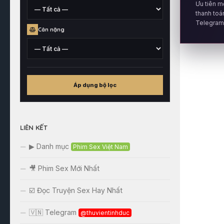
Ưu tiên m
xuất
thanh toá
xứ
Telegram 
Chiều
Cân nặng
cao
tham
khảo
Cân
nặng
Áp dụng bộ lọc
tham
khảo
LIÊN KẾT
▶ Danh mục
Phim Sex Việt Nam
🎥 Phim Sex Mới Nhất
☑️ Đọc Truyện Sex Hay Nhất
🇻🇳 Telegram
@thuvientinhduc