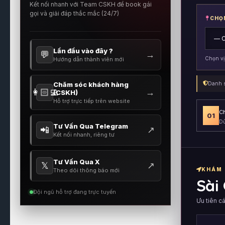
Kết nối nhanh với Team CSKH để book gái
gọi và giải đáp thắc mắc (24/7)
CHỌ
Lần đầu vào đây ?
💬
→
Chọn vị
Hướng dẫn thành viên mới
Chăm sóc khách hàng
Danh s
👩🏻‍💻
→
(CSKH)
Hỗ trợ trực tiếp trên website
Ch
01
Dù
Tư Vấn Qua Telegram
📲
↗
Kết nối nhanh, riêng tư
Tư Vấn Qua X
𝕏
↗
KHÁM 
Theo dõi thông báo mới
Sài
Đội ngũ hỗ trợ đang trực tuyến
Ưu tiên c