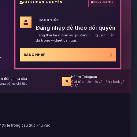
TÀI KHOẢN & QUYỀN
Chưa mở VIP
THÀNH VIÊN
Đăng nhập để theo dõi quyền
Trạng thái tài khoản và gói đang dùng luôn hiển
thị trong widget bên trái.
ĐĂNG NHẬP
p
Hỗ trợ Telegram
ìm đúng nhu cầu
Giải đáp thắc mắc và hỗ trợ book gái
ùng bộ lọc chi tiết
24/7
ợp lệ trong cấu trúc khu vực