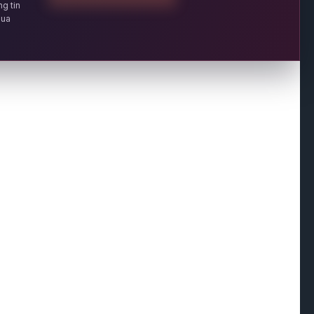
g tin
qua