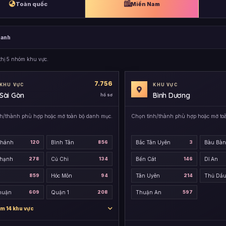
Toàn quốc
Miền Nam
hanh
thị 5 nhóm khu vực.
7.756
KHU VỰC
KHU VỰC
Sài Gòn
Bình Dương
hồ sơ
h/thành phù hợp hoặc mở toàn bộ danh mục.
Chọn tỉnh/thành phù hợp hoặc mở to
Chánh
120
Bình Tân
856
Bắc Tân Uyên
3
Bàu Bà
Thạnh
278
Củ Chi
134
Bến Cát
146
Dĩ An
859
Hóc Môn
94
Tân Uyên
214
Thủ Dầu
huận
609
Quận 1
208
Thuận An
597
m 14 khu vực