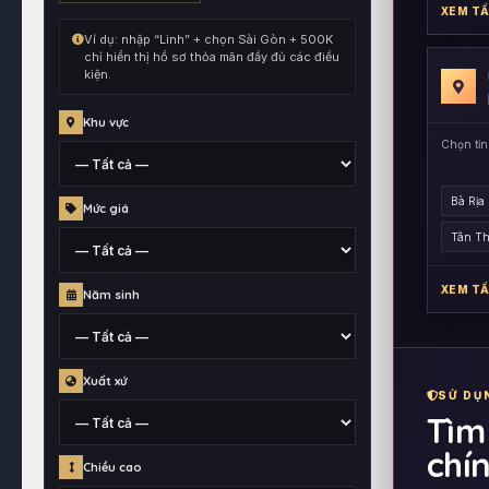
kết
XEM TẤ
hợp
Ví dụ: nhập “Linh” + chọn Sài Gòn + 500K
cùng
chỉ hiển thị hồ sơ thỏa mãn đầy đủ các điều
kiện.
toàn
bộ
Khu vực
điều
Chọn tỉn
kiện
đang
Tỉnh,
chọn.
Bà Rịa
Mức giá
thành
Tân T
phố
hoặc
Mức
XEM TẤ
quận
Năm sinh
giá
huyện
đã
gắn
Thông
cho
Xuất xứ
tin
SỬ DỤ
hồ
năm
Tìm
sơ
sinh
chín
Khu
Chiều cao
vực