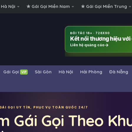
 Hà Nội
✮ Gái Gọi Miền Nam
✮ Gái Gọi Miền Trung
ĐỐI TÁC 18+ · 728X90
Kết nối thương hiệu vớ
Liên hệ quảng cáo
Gái Gọi
Sài Gòn
Hà Nội
Hải Phòng
Đà Nẵng
VIP
GÁI GỌI UY TÍN, PHỤC VỤ TOÀN QUỐC 24/7
m Gái Gọi Theo Kh