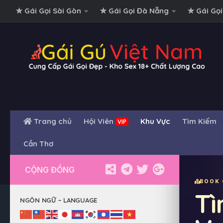
✮ Gái Gọi Sài Gòn
✮ Gái Gọi Đà Nẵng
✮ Gái Gọi
Skip to content
Trang chủ
Hội Viên
Khu Vực
Tìm Kiếm
VIP
Cần Thơ
CỘNG ĐỒNG
BOOK 
Tì
NGÔN NGỮ – LANGUAGE