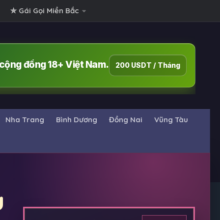
✮ Gái Gọi Miền Bắc
i cộng đồng 18+ Việt Nam.
200 USDT / Tháng
Nha Trang
Bình Dương
Đồng Nai
Vũng Tàu
u