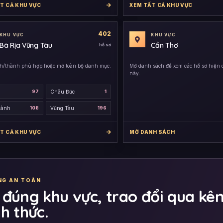
T CẢ KHU VỰC
XEM TẤT CẢ KHU VỰC
402
KHU VỰC
KHU VỰC
Bà Rịa Vũng Tàu
Cần Thơ
hồ sơ
h/thành phù hợp hoặc mở toàn bộ danh mục.
Mở danh sách để xem các hồ sơ hiện c
này.
97
Châu Đức
1
hành
108
Vũng Tàu
196
T CẢ KHU VỰC
MỞ DANH SÁCH
NG AN TOÀN
 đúng khu vực, trao đổi qua kê
h thức.