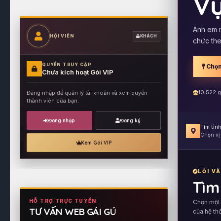
V
Anh em m
HỘI VIÊN
KHÁCH
chức the
QUYỀN TRUY CẬP
Chọn
Chưa kích hoạt Gói VIP
10.522 g
Đăng nhập để quản lý tài khoản và xem quyền
thành viên của bạn.
Đăng nhập
Đăng ký
Tìm tỉn
Chọn vị t
Xem Gói VIP
LỐI V
Tìm
HỖ TRỢ TRỰC TUYẾN
Chọn một 
TƯ VẤN WEB GÁI GÚ
của hệ th