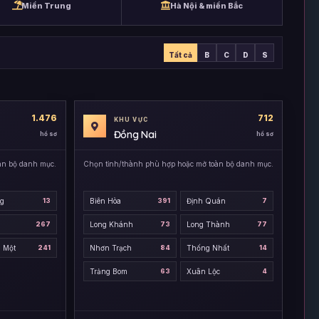
Miền Trung
Hà Nội & miền Bắc
Tất cả
B
C
D
S
1.476
712
KHU VỰC
Đồng Nai
hồ sơ
hồ sơ
àn bộ danh mục.
Chọn tỉnh/thành phù hợp hoặc mở toàn bộ danh mục.
ng
13
Biên Hòa
391
Định Quán
7
267
Long Khánh
73
Long Thành
77
 Một
241
Nhơn Trạch
84
Thống Nhất
14
Trảng Bom
63
Xuân Lộc
4