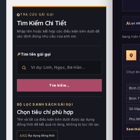
TRA CỨU GÁI GỌI
Tìm Kiếm Chi Tiết
Lọc n
Nhập tên hoặc kết hợp các điều kiện bên dưới để
xác định đúng nhu cầu của anh em.
Đang hiển 
Tìm tên gái gọi
Chọn tỉn
Tìm kiếm
Bình 
Tìm
Bình 
trong
BỘ LỌC DANH SÁCH GÁI GỌI
tên
Gò Vấp
Chọn tiêu chí phù hợp
hồ
Tên và tất cả điều kiện bên dưới được áp dụng
Phú N
sơ,
đồng thời để kết quả rõ ràng, không bị lọc rời rạc.
sau
Xem thê
đó
AND
Áp dụng đồng thời