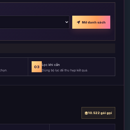
Mở danh sách
Lọc khi cần
03
chọn.
Dùng bộ lọc để thu hẹp kết quả.
10.522 gái gọi