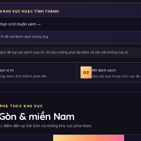
N KHU VỰC HOẶC TỈNH THÀNH
 trí để mở danh sách tương ứng.
ách đã loại các danh mục lỗi, dữ liệu không phải địa điểm và liên kết không hợp lệ.
ọn vị trí
Mở danh sách
02
ng menu tỉnh thành phía trên.
Xem các mục thuộc khu vực đã 
PHÁ THEO KHU VỰC
 Gòn & miền Nam
ác điểm đến tại Sài Gòn và những khu vực phía Nam.