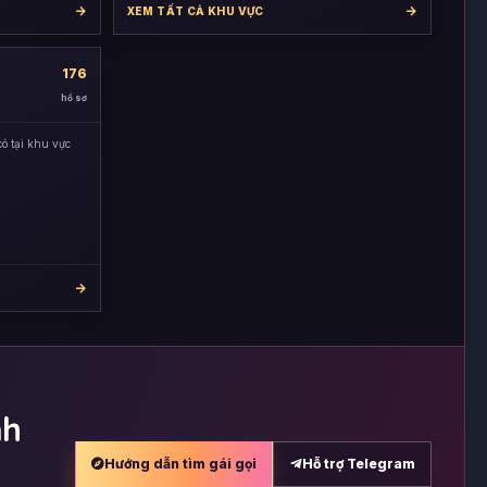
XEM TẤT CẢ KHU VỰC
176
hồ sơ
ó tại khu vực
nh
Hướng dẫn tìm gái gọi
Hỗ trợ Telegram