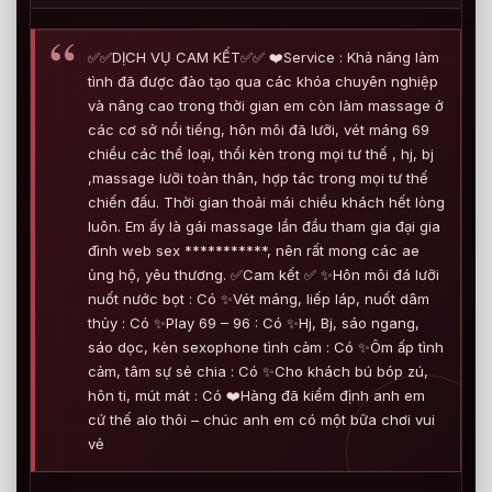
✅✅DỊCH VỤ CAM KẾT✅✅ ❤️Service : Khả năng làm
tình đã được đào tạo qua các khóa chuyên nghiệp
và nâng cao trong thời gian em còn làm massage ở
các cơ sở nổi tiếng, hôn môi đã lưỡi, vét máng 69
chiều các thể loại, thổi kèn trong mọi tư thế , hj, bj
,massage lưỡi toàn thân, hợp tác trong mọi tư thế
chiến đấu. Thời gian thoải mái chiều khách hết lòng
luôn. Em ấy là gái massage lần đầu tham gia đại gia
đình web sex ***********, nên rất mong các ae
ủng hộ, yêu thương. ✅Cam kết ✅ ✨Hôn môi đá lưỡi
nuốt nước bọt : Có ✨Vét máng, liếp láp, nuốt dâm
thủy : Có ✨Play 69 – 96 : Có ✨Hj, Bj, sáo ngang,
sáo dọc, kèn sexophone tình cảm : Có ✨Ôm ấp tình
cảm, tâm sự sẻ chia : Có ✨Cho khách bú bóp zú,
hôn ti, mút mát : Có ❤️Hàng đã kiểm định anh em
cứ thế alo thôi – chúc anh em có một bữa chơi vui
vẻ