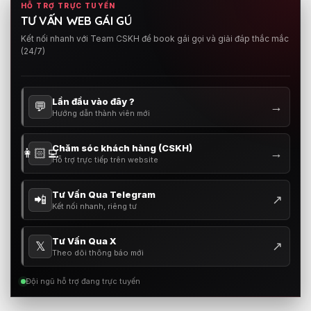
HỖ TRỢ TRỰC TUYẾN
TƯ VẤN WEB GÁI GÚ
Kết nối nhanh với Team CSKH để book gái gọi và giải đáp thắc mắc
(24/7)
Lần đầu vào đây ?
💬
→
Hướng dẫn thành viên mới
Chăm sóc khách hàng (CSKH)
👩🏻‍💻
→
Hỗ trợ trực tiếp trên website
Tư Vấn Qua Telegram
📲
↗
Kết nối nhanh, riêng tư
Tư Vấn Qua X
𝕏
↗
Theo dõi thông báo mới
Đội ngũ hỗ trợ đang trực tuyến