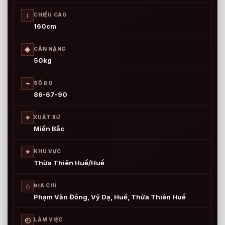
↕
CHIỀU CAO
160cm
◈
CÂN NẶNG
50kg
⌁
SỐ ĐO
86-67-90
⌖
XUẤT XỨ
Miền Bắc
⌖
KHU VỰC
Thừa Thiên Huế/Huế
⌂
ĐỊA CHỈ
Phạm Văn Đồng, Vỹ Dạ, Huế, Thừa Thiên Huế
◴
LÀM VIỆC