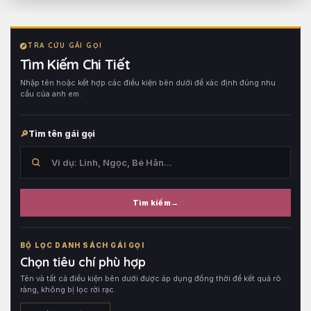
TRA CỨU GÁI GỌI
Tìm Kiếm Chi Tiết
Nhập tên hoặc kết hợp các điều kiện bên dưới để xác định đúng nhu
cầu của anh em.
Tìm tên gái gọi
Tìm kiếm
Tìm
trong
BỘ LỌC DANH SÁCH GÁI GỌI
tên
Chọn tiêu chí phù hợp
hồ
Tên và tất cả điều kiện bên dưới được áp dụng đồng thời để kết quả rõ
sơ,
ràng, không bị lọc rời rạc.
sau