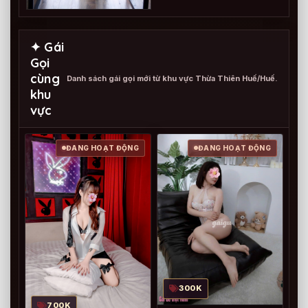
✦ Gái
Gọi
cùng
Danh sách gái gọi mới từ khu vực Thừa Thiên Huế/Huế.
khu
vực
ĐANG HOẠT ĐỘNG
ĐANG HOẠT ĐỘNG
300K
700K