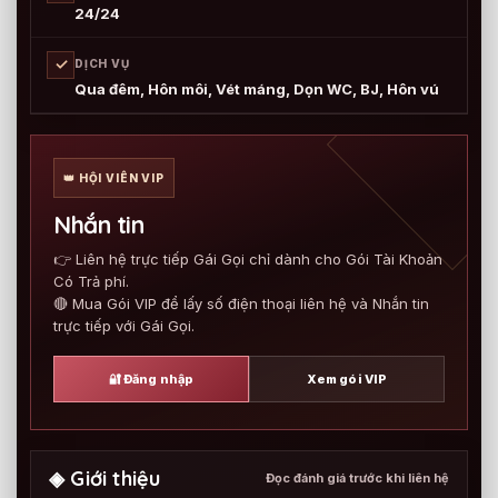
24/24
✓
DỊCH VỤ
Qua đêm, Hôn môi, Vét máng, Dọn WC, BJ, Hôn vú
👑 HỘI VIÊN VIP
Nhắn tin
👉 Liên hệ trực tiếp Gái Gọi chỉ dành cho Gói Tài Khoản
Có Trả phí.
🔴 Mua Gói VIP để lấy số điện thoại liên hệ và Nhắn tin
trực tiếp với Gái Gọi.
🔐 Đăng nhập
Xem gói VIP
◈ Giới thiệu
Đọc đánh giá trước khi liên hệ