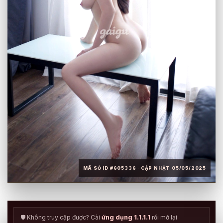
MÃ SỐ ID #605336 · CẬP NHẬT 05/05/2025
🛡️ Không truy cập được? Cài
ứng dụng 1.1.1.1
rồi mở lại