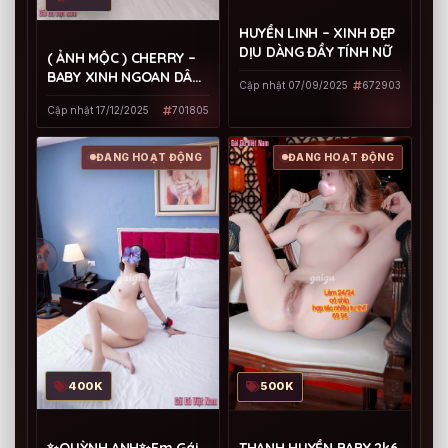
HUYỀN LINH – XINH ĐẸP
DỊU DÀNG ĐẦY TÍNH NỮ
( ẢNH MỘC ) CHERRY –
BABY XINH NGOAN DÂM
Cập nhật 07/09/2025
672903
ĐÃNG – KĨ NĂNG LÀM
Cập nhật 17/12/2025
701805
TÌNH TUYỆT VỜI – THÂN
HÌNH NÓNG BỎNG
ĐANG HOẠT ĐỘNG
ĐANG HOẠT ĐỘNG
400K
500K
✨QUỲNH ANH✨Em Gái
THANH HUYỀN BABY 2k6