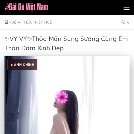
Skip to content
☑️
HUẾ
➡
THỪA THIÊN HUẾ
0
✨VY VY✨Thỏa Mãn Sung Sướng Cùng Em
Thần Dâm Xinh Đẹp
◈ ẢNH CHÍNH