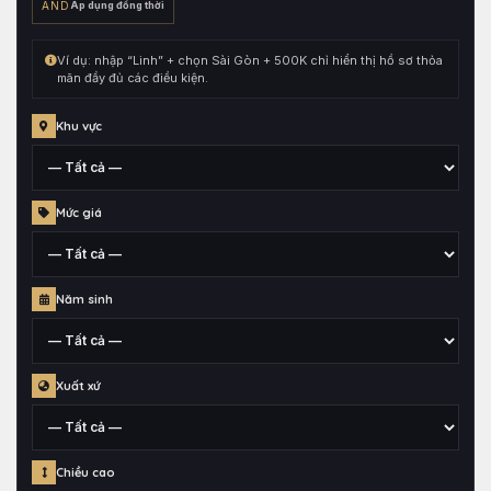
đó
AND
Áp dụng đồng thời
kết
hợp
Ví dụ: nhập “Linh” + chọn Sài Gòn + 500K chỉ hiển thị hồ sơ thỏa
cùng
mãn đầy đủ các điều kiện.
toàn
bộ
Khu vực
điều
kiện
đang
Tỉnh,
Mức giá
chọn.
thành
phố
hoặc
Mức
quận
Năm sinh
giá
huyện
đã
gắn
Thông
cho
Xuất xứ
tin
hồ
năm
sơ
sinh
Khu
Chiều cao
vực