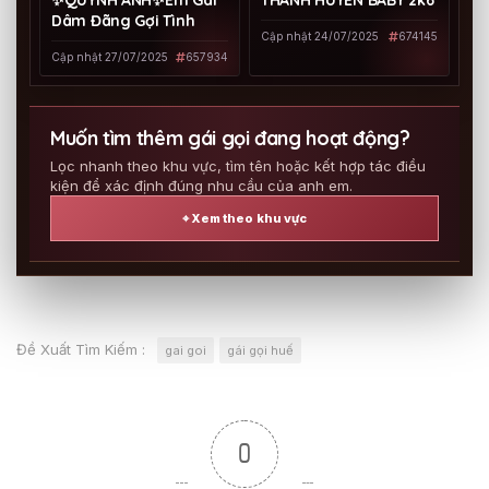
Dâm Đãng Gợi Tình
Cập nhật 24/07/2025
674145
Cập nhật 27/07/2025
657934
Muốn tìm thêm gái gọi đang hoạt động?
Lọc nhanh theo khu vực, tìm tên hoặc kết hợp tác điều
kiện để xác định đúng nhu cầu của anh em.
⌖ Xem theo khu vực
Đề Xuất Tìm Kiếm :
gai goi
gái gọi huế
0