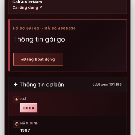
𝗚𝗮𝗶𝗚𝘂𝗩𝗶𝗲𝘁𝗡𝗮𝗺
.
Cài ứng dụng ↗
HỒ SƠ GÁI GỌI · MÃ SỐ #605336
Thông tin gái gọi
Đang hoạt động
●
✦ Thông tin cơ bản
Lượt xem 101.186
✦
GIÁ
300K
◷
NĂM SINH
1987