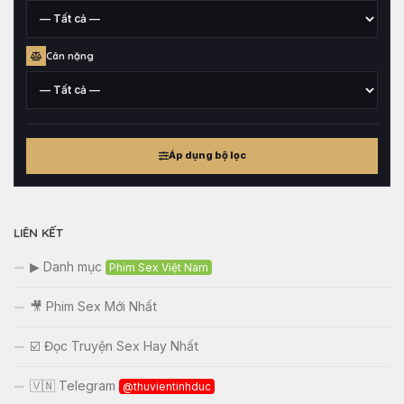
xuất
xứ
Chiều
Cân nặng
cao
tham
khảo
Cân
nặng
Áp dụng bộ lọc
tham
khảo
LIÊN KẾT
▶ Danh mục
Phim Sex Việt Nam
🎥 Phim Sex Mới Nhất
☑️ Đọc Truyện Sex Hay Nhất
🇻🇳 Telegram
@thuvientinhduc