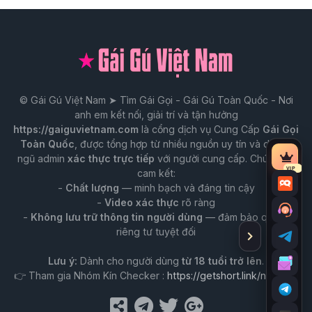
© Gái Gú Việt Nam ➤ Tìm Gái Gọi - Gái Gú Toàn Quốc - Nơi
anh em kết nối, giải trí và tận hưởng
https://gaiguvietnam.com
là cổng dịch vụ Cung Cấp
Gái Gọi
Toàn Quốc
, được tổng hợp từ nhiều nguồn uy tín và do đội
ngũ admin
xác thực trực tiếp
với người cung cấp. Chúng tôi
Tài
VIP
cam kết:
nguy
-
Chất lượng
— minh bạch và đáng tin cậy
Chat
VIP
-
Video xác thực
rõ ràng
Trò
-
Không lưu trữ thông tin người dùng
— đảm bảo quyền
chuy
riêng tư tuyệt đối
Ẩn
Tư
với
thanh
vấn
Lưu ý:
Dành cho người dùng
từ 18 tuổi trở lên
.
Admi
công
Tư
qua
cụ
👉 Tham gia Nhóm Kín Checker :
https://getshort.link/nhomkin
vấn
Tele
Nhó
qua
kín