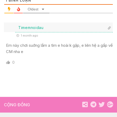
1
BÌNH LUẬN
Oldest
Timemnoidau
1 month ago
Em này chơi suớng lắm a tìm e hoài k gặp, e liên hệ a gấp về
CM nha e
0
CỘNG ĐỒNG