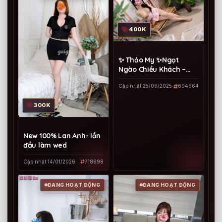
400K
✨ Thảo My ✨Ngọt
Ngào Chiều Khách –
Làm Tình Ngất Ngây
Cập nhật 25/09/2025
694964
300K
New 100% Lan Anh- lần
đầu làm wed
Cập nhật 14/01/2026
718698
ĐANG HOẠT ĐỘNG
ĐANG HOẠT ĐỘNG