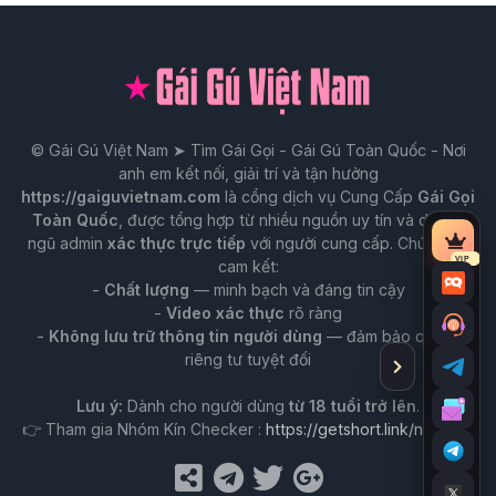
© Gái Gú Việt Nam ➤ Tìm Gái Gọi - Gái Gú Toàn Quốc - Nơi
anh em kết nối, giải trí và tận hưởng
https://gaiguvietnam.com
là cổng dịch vụ Cung Cấp
Gái Gọi
Toàn Quốc
, được tổng hợp từ nhiều nguồn uy tín và do đội
ngũ admin
xác thực trực tiếp
với người cung cấp. Chúng tôi
Tài
VIP
cam kết:
nguy
-
Chất lượng
— minh bạch và đáng tin cậy
Chat
VIP
-
Video xác thực
rõ ràng
Trò
-
Không lưu trữ thông tin người dùng
— đảm bảo quyền
chuy
riêng tư tuyệt đối
Ẩn
Tư
với
thanh
vấn
Lưu ý:
Dành cho người dùng
từ 18 tuổi trở lên
.
Admi
công
Tư
qua
cụ
👉 Tham gia Nhóm Kín Checker :
https://getshort.link/nhomkin
vấn
Tele
Nhó
qua
kín
Email