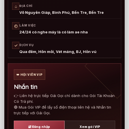
⌂
ĐỊA CHỈ
Võ Nguyên Giáp, Bình Phú, Bến Tre, Bến Tre
◴
LÀM VIỆC
24/24 có nghe máy là có làm ae nha
✓
DỊCH VỤ
Qua đêm, Hôn môi, Vét máng, BJ, Hôn vú
👑 HỘI VIÊN VIP
Nhắn tin
👉 Liên hệ trực tiếp Gái Gọi chỉ dành cho Gói Tài Khoản
Có Trả phí.
🔴 Mua Gói VIP để lấy số điện thoại liên hệ và Nhắn tin
trực tiếp với Gái Gọi.
🔐 Đăng nhập
Xem gói VIP