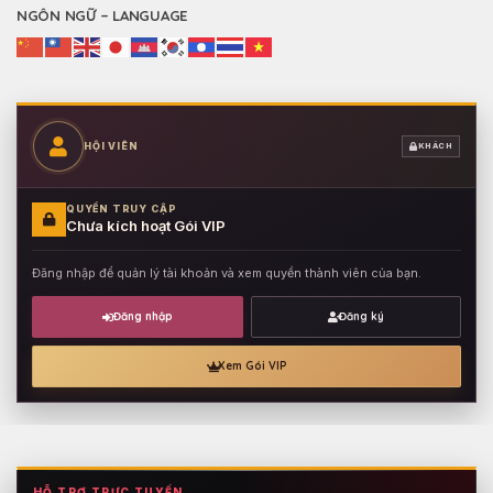
NGÔN NGỮ – LANGUAGE
HỘI VIÊN
KHÁCH
QUYỀN TRUY CẬP
Chưa kích hoạt Gói VIP
Đăng nhập để quản lý tài khoản và xem quyền thành viên của bạn.
Đăng nhập
Đăng ký
Xem Gói VIP
HỖ TRỢ TRỰC TUYẾN