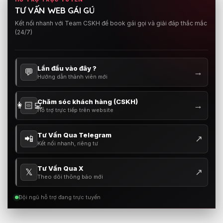
TƯ VẤN WEB GÁI GÚ
Kết nối nhanh với Team CSKH để book gái gọi và giải đáp thắc mắc
(24/7)
Lần đầu vào đây ?
💬
→
Hướng dẫn thành viên mới
Chăm sóc khách hàng (CSKH)
👩🏻‍💻
→
Hỗ trợ trực tiếp trên website
Tư Vấn Qua Telegram
📲
↗
Kết nối nhanh, riêng tư
Tư Vấn Qua X
𝕏
↗
Theo dõi thông báo mới
Đội ngũ hỗ trợ đang trực tuyến