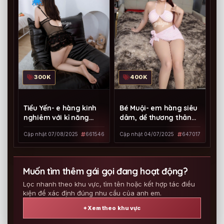
400K
300K
Bé Muội- em hàng siêu
Tiểu Yến- e hàng kinh
dâm, dể thương thân
nghiêm với kỉ năng
thiện!!!
điêu luyện!!!
Cập nhật 04/07/2025
647017
Cập nhật 07/08/2025
661546
Muốn tìm thêm gái gọi đang hoạt động?
Lọc nhanh theo khu vực, tìm tên hoặc kết hợp tác điều
kiện để xác định đúng nhu cầu của anh em.
⌖ Xem theo khu vực