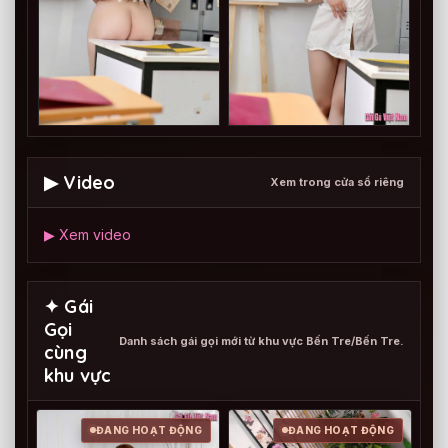
▶ Video
Xem trong cửa sổ riêng
▶ Xem video
✦ Gái
Gọi
Danh sách gái gọi mới từ khu vực Bến Tre/Bến Tre.
cùng
khu vực
ĐANG HOẠT ĐỘNG
ĐANG HOẠT ĐỘNG