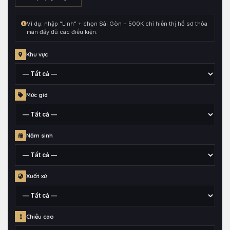
kết
hợp
Ví dụ: nhập “Linh” + chọn Sài Gòn + 500K chỉ hiển thị hồ sơ thỏa
cùng
mãn đầy đủ các điều kiện.
toàn
bộ
Khu vực
điều
kiện
đang
Tỉnh,
Mức giá
chọn.
thành
phố
hoặc
Mức
quận
Năm sinh
giá
huyện
đã
gắn
Thông
cho
Xuất xứ
tin
hồ
năm
sơ
sinh
Khu
Chiều cao
vực