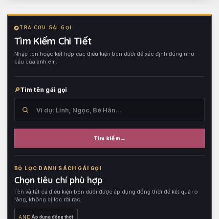
TRA CỨU GÁI GỌI
Tìm Kiếm Chi Tiết
Nhập tên hoặc kết hợp các điều kiện bên dưới để xác định đúng nhu
cầu của anh em.
Tìm tên gái gọi
Tìm kiếm
Tìm
trong
BỘ LỌC DANH SÁCH GÁI GỌI
tên
Chọn tiêu chí phù hợp
hồ
Tên và tất cả điều kiện bên dưới được áp dụng đồng thời để kết quả rõ
sơ,
ràng, không bị lọc rời rạc.
sau
đó
AND
Áp dụng đồng thời