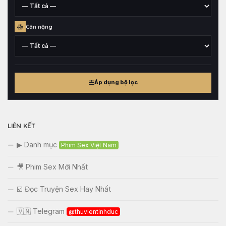
xuất
xứ
Chiều
Cân nặng
cao
tham
khảo
Cân
nặng
Áp dụng bộ lọc
tham
khảo
LIÊN KẾT
▶ Danh mục
Phim Sex Việt Nam
🎥 Phim Sex Mới Nhất
☑️ Đọc Truyện Sex Hay Nhất
🇻🇳 Telegram
@thuvientinhduc