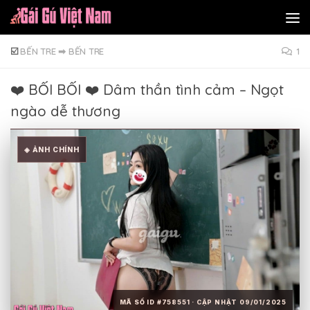
Skip to content
☑️
BẾN TRE
➡
BẾN TRE
1
❤️ BỐI BỐI ❤️ Dâm thần tình cảm – Ngọt
ngào dễ thương
◈ ẢNH CHÍNH
MÃ SỐ ID #758551 · CẬP NHẬT 09/01/2025