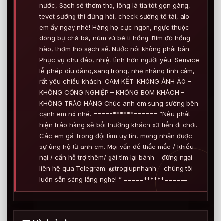
nước, Sạch sẽ thơm tho, lông lá tỉa tót gọn gàng,
tevet sướng thì đừng hỏi, check sướng tê tái, alo
em ấy ngay nhé! Hàng họ cực ngon, ngực thuộc
dòng bự chà bá, núm vú bé ti hồng. Bím đỏ hồng
hào, thơm tho sạch sẽ. Nước nôi không phải bàn.
Phục vụ chu đáo, nhiệt tình hơn người yêu. Serivice
lễ phép dịu dàng,sang trọng, nhẹ nhàng tình cảm,
rất yêu chiều khách. CAM KẾT: KHÔNG ẢNH ẢO –
KHÔNG CÔNG NGHIỆP – KHÔNG BOM KHÁCH –
KHÔNG TRÁO HÀNG Chúc anh em sung sướng bên
cạnh em nó nhé. =====******====== “Nếu phát
hiện tráo hàng sẽ bồi thường khách x3 tiền đi chơi.
Các em gái trong đội làm uy tín, mong nhận được
sự ủng hộ từ anh em. Mọi vấn đề thắc mắc / khiếu
nại / cần hỗ trợ thêm/ gái tìm lại bánh – đừng ngại
liên hệ qua Telegram: @trogiupnhanh – chúng tôi
luôn sẵn sàng lắng nghe! ” =====******======