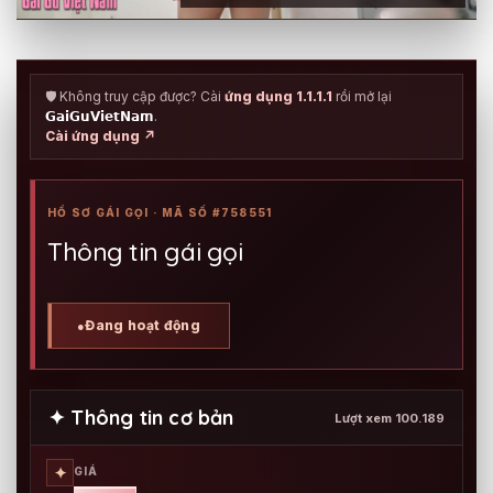
🛡️ Không truy cập được? Cài
ứng dụng 1.1.1.1
rồi mở lại
𝗚𝗮𝗶𝗚𝘂𝗩𝗶𝗲𝘁𝗡𝗮𝗺
.
Cài ứng dụng ↗
HỒ SƠ GÁI GỌI · MÃ SỐ #758551
Thông tin gái gọi
Đang hoạt động
●
✦ Thông tin cơ bản
Lượt xem 100.189
✦
GIÁ