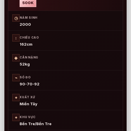
500K
◷
NĂM SINH
2000
↕
CHIỀU CAO
162cm
◈
CÂN NẶNG
52kg
⌁
SỐ ĐO
90-70-92
⌖
XUẤT XỨ
Miền Tây
⌖
KHU VỰC
Bến Tre/Bến Tre