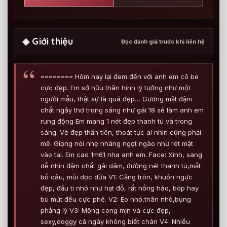
◈ Giới thiệu
Đọc đánh giá trước khi liên hệ
======== Hôm nay lại đem đến với anh em cô bé
cực đẹp. Em sở hữu thân hình lý tưởng như một
người mẫu, thật sự là quá đẹp… Gương mặt đậm
chất ngây thơ trong sáng như gái 18 sẽ làm anh em
rung động Em mang 1 nét đẹp thanh tú và trong
sáng. Vẻ đẹp thần tiên, thoát tục ai nhìn cũng phải
mê. Giọng nói nhẹ nhàng ngọt ngào như rót mật
vào tai. Em cao 1m61 nha anh em. Face: Xinh, sang
dễ nhìn đậm chất gái dâm, đường nét thanh tú,mắt
bồ câu, mũi dọc dừa V1: Căng tròn, khuôn ngực
đẹp, đầu ti nhỏ như hạt đỗ, rất hồng hào, bóp hay
bú mút đều cực phê. V2: Eo nhỏ,thân nhỏ,bụng
phẳng lỳ V3: Mông cong mịn và cực đẹp,
sexy,doggy cả ngày không biết chán V4: Nhiều