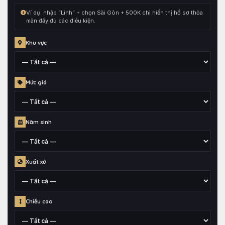
hợp
Ví dụ: nhập “Linh” + chọn Sài Gòn + 500K chỉ hiển thị hồ sơ thỏa
cùng
mãn đầy đủ các điều kiện.
toàn
bộ
Khu vực
điều
kiện
đang
Tỉnh,
Mức giá
chọn.
thành
phố
hoặc
Mức
quận
Năm sinh
giá
huyện
đã
gắn
Thông
cho
Xuất xứ
tin
hồ
năm
sơ
sinh
Khu
Chiều cao
vực
xuất