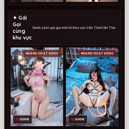
✦ Gái
Gọi
Danh sách gái gọi mới từ khu vực Cần Thơ/Cần Thơ.
cùng
khu vực
ĐANG HOẠT ĐỘNG
ĐANG HOẠT ĐỘNG
500K
300K