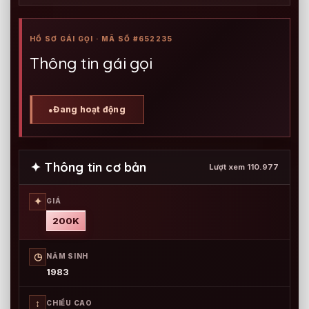
HỒ SƠ GÁI GỌI · MÃ SỐ #652235
Thông tin gái gọi
Đang hoạt động
●
✦ Thông tin cơ bản
Lượt xem 110.977
✦
GIÁ
200K
◷
NĂM SINH
1983
↕
CHIỀU CAO