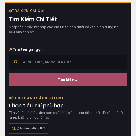
TRA CỨU GÁI GỌI
Tìm Kiếm Chi Tiết
Nhập tên hoặc kết hợp các điều kiện bên dưới để xác định đúng nhu
cầu của anh em.
Tìm tên gái gọi
Tìm kiếm
Tìm
trong
BỘ LỌC DANH SÁCH GÁI GỌI
tên
Chọn tiêu chí phù hợp
hồ
Tên và tất cả điều kiện bên dưới được áp dụng đồng thời để kết quả rõ
sơ,
ràng, không bị lọc rời rạc.
sau
đó
AND
Áp dụng đồng thời
kết