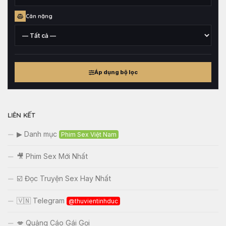
xứ
Chiều
Cân nặng
cao
tham
khảo
Cân
nặng
Áp dụng bộ lọc
tham
khảo
LIÊN KẾT
▶ Danh mục
Phim Sex Việt Nam
🎥 Phim Sex Mới Nhất
☑️ Đọc Truyện Sex Hay Nhất
🇻🇳 Telegram
@thuvientinhduc
💋 Quảng Cáo Gái Gọi