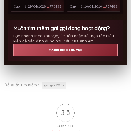
Doggy phê
VỤ CHUẨN ÂN CẦN
Cập nhật 26/04/2026
767488
Cập nhật 29/04/2026
770493
Muốn tìm thêm gái gọi đang hoạt động?
Lọc nhanh theo khu vực, tìm tên hoặc kết hợp tác điều
kiện để xác định đúng nhu cầu của anh em.
⌖ Xem theo khu vực
Đề Xuất Tìm Kiếm :
gái gọi 200k
3.5
Đánh Giá