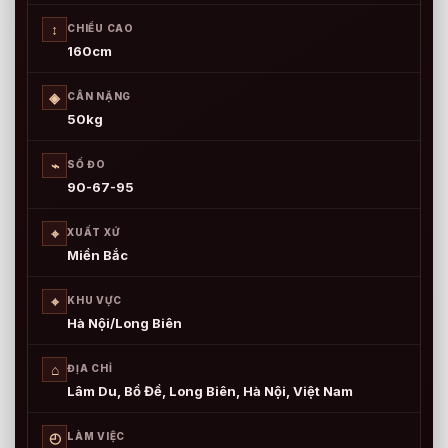
↕
CHIỀU CAO
160cm
◈
CÂN NẶNG
50kg
⌁
SỐ ĐO
90-67-95
⌖
XUẤT XỨ
Miền Bắc
⌖
KHU VỰC
Hà Nội/Long Biên
⌂
ĐỊA CHỈ
Lâm Du, Bồ Đề, Long Biên, Hà Nội, Việt Nam
◴
LÀM VIỆC