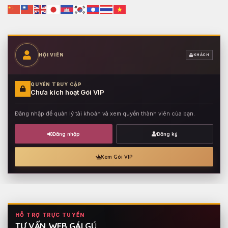
HỘI VIÊN
KHÁCH
QUYỀN TRUY CẬP
Chưa kích hoạt Gói VIP
Đăng nhập để quản lý tài khoản và xem quyền thành viên của bạn.
Đăng nhập
Đăng ký
Xem Gói VIP
HỖ TRỢ TRỰC TUYẾN
TƯ VẤN WEB GÁI GÚ