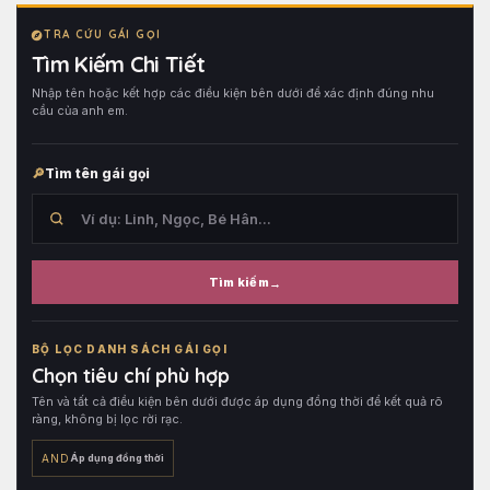
TRA CỨU GÁI GỌI
Tìm Kiếm Chi Tiết
Nhập tên hoặc kết hợp các điều kiện bên dưới để xác định đúng nhu
cầu của anh em.
Tìm tên gái gọi
Tìm kiếm
Tìm
trong
BỘ LỌC DANH SÁCH GÁI GỌI
tên
Chọn tiêu chí phù hợp
hồ
Tên và tất cả điều kiện bên dưới được áp dụng đồng thời để kết quả rõ
sơ,
ràng, không bị lọc rời rạc.
sau
đó
AND
Áp dụng đồng thời
kết