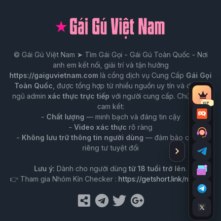
© Gái Gú Việt Nam ➤ Tìm Gái Gọi - Gái Gú Toàn Quốc - Nơi
anh em kết nối, giải trí và tận hưởng
https://gaiguvietnam.com
là cổng dịch vụ Cung Cấp
Gái Gọi
Toàn Quốc
, được tổng hợp từ nhiều nguồn uy tín và do đội
ngũ admin
xác thực trực tiếp
với người cung cấp. Chúng tôi
Tài
VIP
cam kết:
nguy
-
Chất lượng
— minh bạch và đáng tin cậy
Chat
VIP
-
Video xác thực
rõ ràng
Trò
-
Không lưu trữ thông tin người dùng
— đảm bảo quyền
chuy
riêng tư tuyệt đối
Ẩn
Tư
với
thanh
vấn
Lưu ý:
Dành cho người dùng
từ 18 tuổi trở lên
.
Admi
công
Tư
qua
cụ
👉 Tham gia Nhóm Kín Checker :
https://getshort.link/nhomkin
vấn
Tele
Nhó
qua
kín
Email
Kênh
Tele