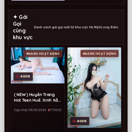
✦ Gái
Gọi
Danh sách gái gọi mới từ khu vực Hà Nội/Long Biên.
cùng
khu vực
ĐANG HOẠT ĐỘNG
ĐANG HOẠT ĐỘNG
400K
( NEW ) Huyền Trang
Hot Teen Huế. Xinh Xắn
, Làm Tình Cực Phê
Cập nhật 08/05/2026
776032
400K