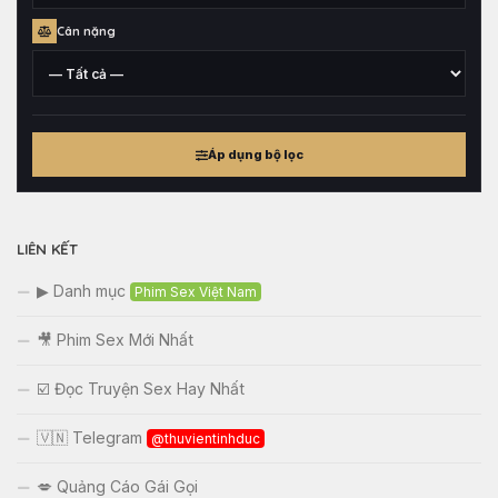
xứ
Chiều
Cân nặng
cao
tham
khảo
Cân
nặng
Áp dụng bộ lọc
tham
khảo
LIÊN KẾT
▶ Danh mục
Phim Sex Việt Nam
🎥 Phim Sex Mới Nhất
☑️ Đọc Truyện Sex Hay Nhất
🇻🇳 Telegram
@thuvientinhduc
💋 Quảng Cáo Gái Gọi