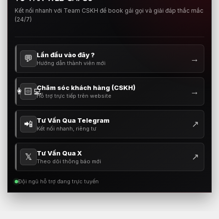
Kết nối nhanh với Team CSKH để book gái gọi và giải đáp thắc mắc
(24/7)
Lần đầu vào đây ?
💬
→
Hướng dẫn thành viên mới
Chăm sóc khách hàng (CSKH)
👩🏻‍💻
→
Hỗ trợ trực tiếp trên website
Tư Vấn Qua Telegram
📲
↗
Kết nối nhanh, riêng tư
Tư Vấn Qua X
𝕏
↗
Theo dõi thông báo mới
Đội ngũ hỗ trợ đang trực tuyến