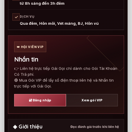
từ 8h sáng đến 3h đêm
✓
DỊCH VỤ
Qua đêm, Hôn môi, Vét máng, BJ, Hôn vú
👑 HỘI VIÊN VIP
Nhắn tin
👉 Liên hệ trực tiếp Gái Gọi chỉ dành cho Gói Tài Khoản
Có Trả phí.
🔴 Mua Gói VIP để lấy số điện thoại liên hệ và Nhắn tin
trực tiếp với Gái Gọi.
🔐 Đăng nhập
Xem gói VIP
◈ Giới thiệu
Đọc đánh giá trước khi liên hệ