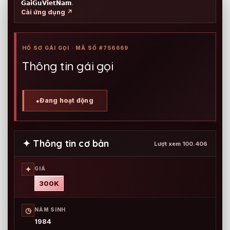
𝗚𝗮𝗶𝗚𝘂𝗩𝗶𝗲𝘁𝗡𝗮𝗺
.
Cài ứng dụng ↗
HỒ SƠ GÁI GỌI · MÃ SỐ #756669
Thông tin gái gọi
Đang hoạt động
●
✦ Thông tin cơ bản
Lượt xem 100.406
✦
GIÁ
300K
◷
NĂM SINH
1984