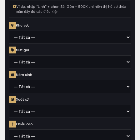
hợp
Ví dụ: nhập “Linh” + chọn Sài Gòn + 500K chỉ hiển thị hồ sơ thỏa
cùng
mãn đầy đủ các điều kiện.
toàn
bộ
Khu vực
điều
kiện
đang
Tỉnh,
Mức giá
chọn.
thành
phố
hoặc
Mức
quận
Năm sinh
giá
huyện
đã
gắn
Thông
cho
Xuất xứ
tin
hồ
năm
sơ
sinh
Khu
Chiều cao
vực
xuất