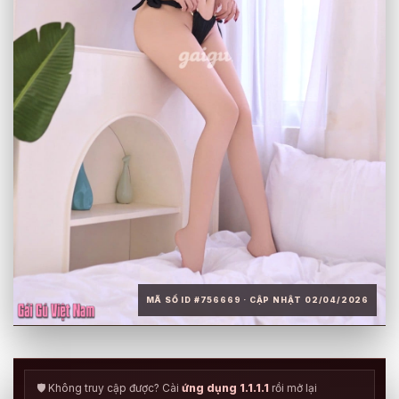
MÃ SỐ ID #756669 · CẬP NHẬT 02/04/2026
🛡️ Không truy cập được? Cài
ứng dụng 1.1.1.1
rồi mở lại