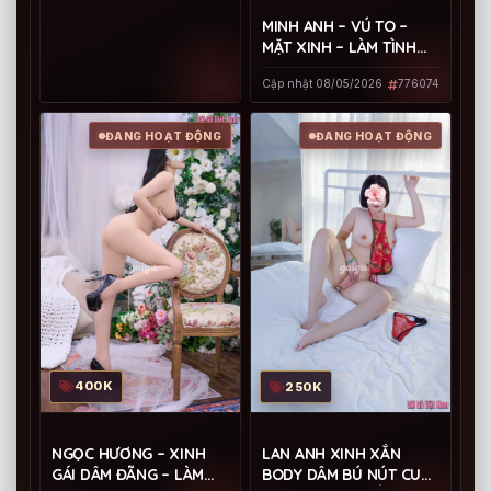
MINH ANH – VÚ TO –
MẶT XINH – LÀM TÌNH
GIỎI
Cập nhật 08/05/2026
776074
ĐANG HOẠT ĐỘNG
ĐANG HOẠT ĐỘNG
400K
250K
NGỌC HƯƠNG – XINH
LAN ANH XINH XẮN
GÁI DÂM ĐÃNG – LÀM
BODY DÂM BÚ NÚT CU