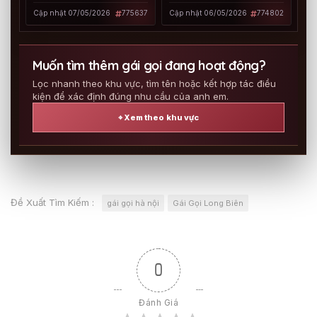
TÌNH CỰC PHW
CỰC PHÊ VÀ CHIỀU
Cập nhật 07/05/2026
775637
Cập nhật 06/05/2026
774802
KHÁCH
Muốn tìm thêm gái gọi đang hoạt động?
Lọc nhanh theo khu vực, tìm tên hoặc kết hợp tác điều
kiện để xác định đúng nhu cầu của anh em.
⌖ Xem theo khu vực
Đề Xuất Tìm Kiếm :
gái gọi hà nội
Gái Gọi Long Biên
0
Đánh Giá