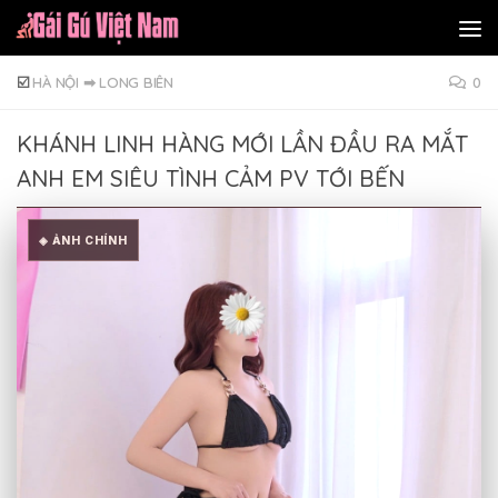
Skip to content
☑️
HÀ NỘI
➡
LONG BIÊN
0
KHÁNH LINH HÀNG MỚI LẦN ĐẦU RA MẮT
ANH EM SIÊU TÌNH CẢM PV TỚI BẾN
◈ ẢNH CHÍNH