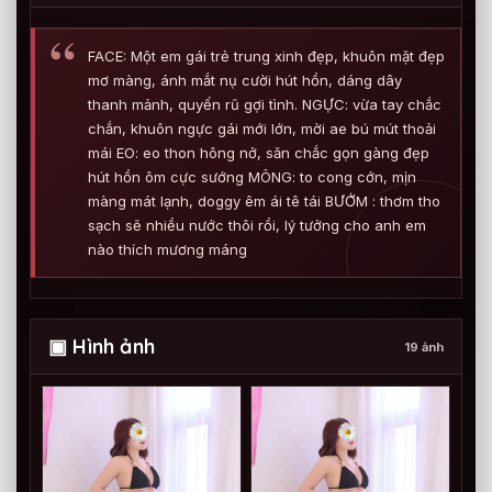
FACE: Một em gái trẻ trung xinh đẹp, khuôn mặt đẹp
mơ màng, ánh mắt nụ cười hút hồn, dáng dây
thanh mảnh, quyến rũ gợi tình. NGỰC: vừa tay chắc
chắn, khuôn ngực gái mới lớn, mời ae bú mút thoải
mái EO: eo thon hông nở, săn chắc gọn gàng đẹp
hút hồn ôm cực sướng MÔNG: to cong cớn, mịn
màng mát lạnh, doggy êm ái tê tái BƯỚM : thơm tho
sạch sẽ nhiều nước thôi rồi, lý tưởng cho anh em
nào thích mương máng
▣ Hình ảnh
19 ảnh