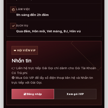
◴
LÀM VIỆC
9h sáng đến 2h đêm
✓
DỊCH VỤ
Qua đêm, Hôn môi, Vét máng, BJ, Hôn vú
👑 HỘI VIÊN VIP
Nhắn tin
👉 Liên hệ trực tiếp Gái Gọi chỉ dành cho Gói Tài Khoản
Có Trả phí.
🔴 Mua Gói VIP để lấy số điện thoại liên hệ và Nhắn tin
trực tiếp với Gái Gọi.
🔐 Đăng nhập
Xem gói VIP