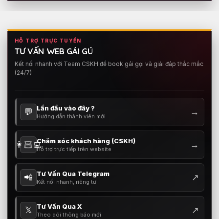
HỖ TRỢ TRỰC TUYẾN
TƯ VẤN WEB GÁI GÚ
Kết nối nhanh với Team CSKH để book gái gọi và giải đáp thắc mắc
(24/7)
Lần đầu vào đây ?
💬
→
Hướng dẫn thành viên mới
Chăm sóc khách hàng (CSKH)
👩🏻‍💻
→
Hỗ trợ trực tiếp trên website
Tư Vấn Qua Telegram
📲
↗
Kết nối nhanh, riêng tư
Tư Vấn Qua X
𝕏
↗
Theo dõi thông báo mới