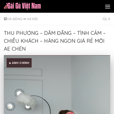
Skip to content
☑️
HÀ ĐÔNG
➡
HÀ NỘI
0
THU PHƯƠNG – DÂM ĐÃNG – TÌNH CẢM –
CHIỀU KHÁCH – HÀNG NGON GIÁ RẺ MỜI
AE CHÉN
◈ ẢNH CHÍNH