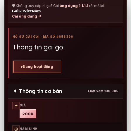
🛡️ Không truy cập được? Cài
ứng dụng 1.1.1.1
rồi mở lại
𝗚𝗮𝗶𝗚𝘂𝗩𝗶𝗲𝘁𝗡𝗮𝗺
.
Cài ứng dụng ↗
HỒ SƠ GÁI GỌI · MÃ SỐ #658396
Thông tin gái gọi
Đang hoạt động
●
✦ Thông tin cơ bản
Lượt xem 100.985
✦
GIÁ
200K
◷
NĂM SINH