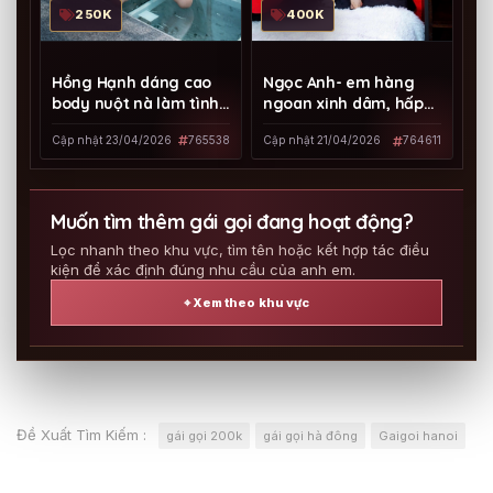
250K
400K
Hồng Hạnh dáng cao
Ngọc Anh- em hàng
body nuột nà làm tình
ngoan xinh dâm, hấp
phê
dẫn!!!
Cập nhật 23/04/2026
765538
Cập nhật 21/04/2026
764611
Muốn tìm thêm gái gọi đang hoạt động?
Lọc nhanh theo khu vực, tìm tên hoặc kết hợp tác điều
kiện để xác định đúng nhu cầu của anh em.
⌖ Xem theo khu vực
Đề Xuất Tìm Kiếm :
gái gọi 200k
gái gọi hà đông
Gaigoi hanoi