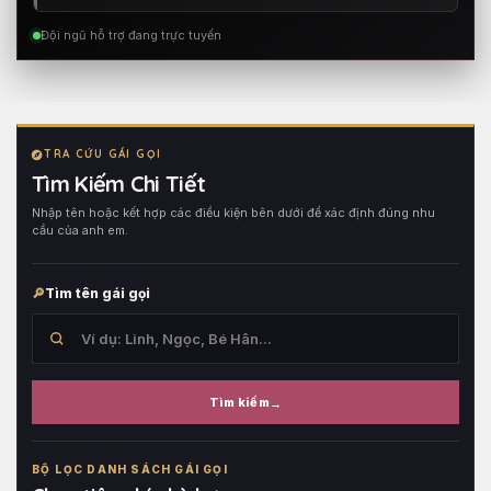
Đội ngũ hỗ trợ đang trực tuyến
TRA CỨU GÁI GỌI
Tìm Kiếm Chi Tiết
Nhập tên hoặc kết hợp các điều kiện bên dưới để xác định đúng nhu
cầu của anh em.
Tìm tên gái gọi
Tìm kiếm
Tìm
trong
BỘ LỌC DANH SÁCH GÁI GỌI
tên