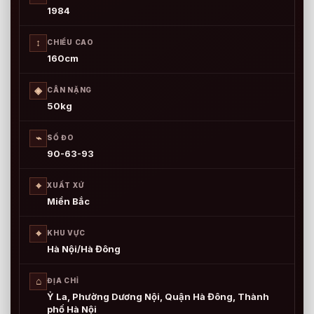
1984
↕
CHIỀU CAO
160cm
◈
CÂN NẶNG
50kg
⌁
SỐ ĐO
90-63-93
⌖
XUẤT XỨ
Miền Bắc
⌖
KHU VỰC
Hà Nội/Hà Đông
⌂
ĐỊA CHỈ
Ỷ La, Phường Dương Nội, Quận Hà Đông, Thành
phố Hà Nội