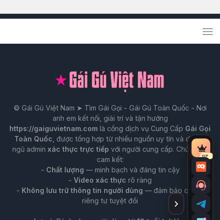
© Gái Gú Việt Nam ➤ Tìm Gái Gọi - Gái Gú Toàn Quốc - Nơi
anh em kết nối, giải trí và tận hưởng
https://gaiguvietnam.com
là cổng dịch vụ Cung Cấp
Gái Gọi
Toàn Quốc
, được tổng hợp từ nhiều nguồn uy tín và do đội
ngũ admin
xác thực trực tiếp
với người cung cấp. Chúng tôi
Tài
VIP
cam kết:
nguy
-
Chất lượng
— minh bạch và đáng tin cậy
Chat
VIP
-
Video xác thực
rõ ràng
Trò
-
Không lưu trữ thông tin người dùng
— đảm bảo quyền
chuy
riêng tư tuyệt đối
Ẩn
Tư
với
thanh
vấn