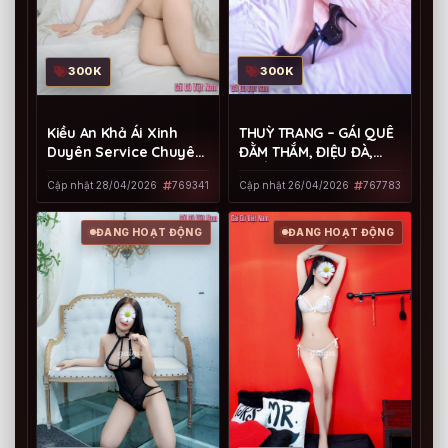
300K
300K
THUỲ TRANG – GÁI QUÊ
Kiều An Khả Ái Xinh
ĐẰM THẮM, ĐIỆU ĐÀ,
Duyên Service Chuyên
CHIỀU CHUỘNG HẾT
Nghiệp
Cập nhật 26/04/2026
767783
Cập nhật 28/04/2026
769341
NẤC, ĐƯỢM NỒNG
HƯƠNG QUÊ
ĐANG HOẠT ĐỘNG
ĐANG HOẠT ĐỘNG