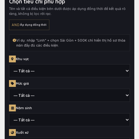
Chọn tiêu chí phù hợp
hồ
Tên và tất cả điều kiện bên dưới được áp dụng đồng thời để kết quả rõ
sơ,
ràng, không bị lọc rời rạc.
sau
đó
AND
Áp dụng đồng thời
kết
hợp
Ví dụ: nhập “Linh” + chọn Sài Gòn + 500K chỉ hiển thị hồ sơ thỏa
cùng
mãn đầy đủ các điều kiện.
toàn
bộ
Khu vực
điều
kiện
đang
Tỉnh,
Mức giá
chọn.
thành
phố
hoặc
Mức
quận
Năm sinh
giá
huyện
đã
gắn
Thông
cho
Xuất xứ
tin
hồ