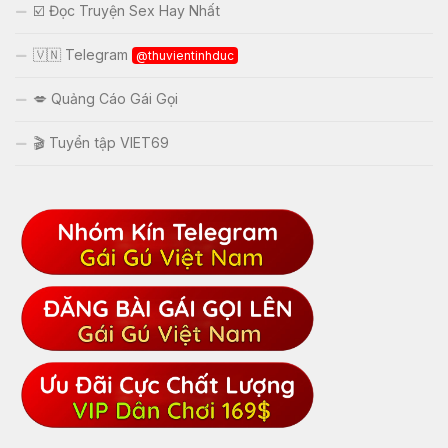
☑️ Đọc Truyện Sex Hay Nhất
🇻🇳 Telegram
@thuvientinhduc
💋 Quảng Cáo Gái Gọi
🎬 Tuyển tập VIET69