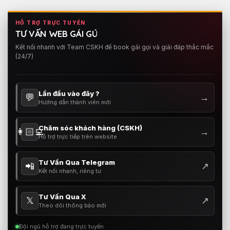
HỖ TRỢ TRỰC TUYẾN
TƯ VẤN WEB GÁI GÚ
Kết nối nhanh với Team CSKH để book gái gọi và giải đáp thắc mắc
(24/7)
Lần đầu vào đây ?
💬
→
Hướng dẫn thành viên mới
Chăm sóc khách hàng (CSKH)
👩🏻‍💻
→
Hỗ trợ trực tiếp trên website
Tư Vấn Qua Telegram
📲
↗
Kết nối nhanh, riêng tư
Tư Vấn Qua X
𝕏
↗
Theo dõi thông báo mới
Đội ngũ hỗ trợ đang trực tuyến