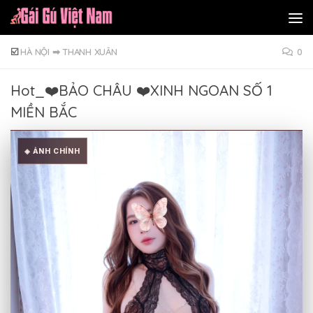
Skip to content
☑️
HÀ NỘI
➡
THANH XUÂN
0
Hot_❤️BẢO CHÂU ❤️XINH NGOAN SỐ 1
MIỀN BẮC
◈ ẢNH CHÍNH