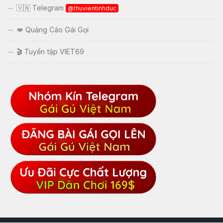
🇻🇳 Telegram
@thuvientinhduc
💋 Quảng Cáo Gái Gọi
🎬 Tuyển tập VIET69