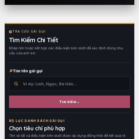
TRA CỨU GÁI GỌI
Tìm Kiếm Chi Tiết
Nhập tên hoặc kết hợp các điều kiện bên dưới để xác định đúng nhu
cầu của anh em.
Tìm tên gái gọi
Tìm kiếm
Tìm
trong
BỘ LỌC DANH SÁCH GÁI GỌI
tên
Chọn tiêu chí phù hợp
hồ
Tên và tất cả điều kiện bên dưới được áp dụng đồng thời để kết quả rõ
sơ,