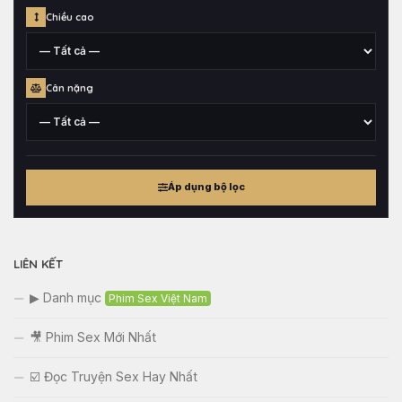
Khu
Chiều cao
vực
xuất
xứ
Chiều
Cân nặng
cao
tham
khảo
Cân
nặng
Áp dụng bộ lọc
tham
khảo
LIÊN KẾT
▶ Danh mục
Phim Sex Việt Nam
🎥 Phim Sex Mới Nhất
☑️ Đọc Truyện Sex Hay Nhất