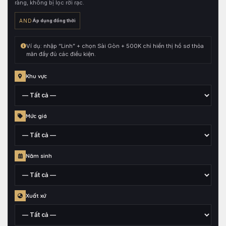
ràng, không bị lọc rời rạc.
sau
đó
AND
Áp dụng đồng thời
kết
hợp
Ví dụ: nhập “Linh” + chọn Sài Gòn + 500K chỉ hiển thị hồ sơ thỏa
cùng
mãn đầy đủ các điều kiện.
toàn
bộ
Khu vực
điều
kiện
đang
Tỉnh,
Mức giá
chọn.
thành
phố
hoặc
Mức
quận
Năm sinh
giá
huyện
đã
gắn
Thông
cho
Xuất xứ
tin
hồ
năm
sơ
sinh