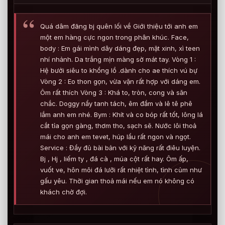
Quá dâm đãng bj quên lối về Giới thiệu tới anh em
một em hàng cực ngon trong phân khúc. Face,
body : Em gái mình dây dáng đẹp, mặt xinh, xì teen
nhí nhảnh. Da trắng mịn màng sờ mát tay. Vòng 1 :
Hệ bưởi siêu to khổng lồ .dành cho ae thích vú bự
Vòng 2 : Eo thon gọn, vừa vặn rất hợp với dáng em.
Ôm rất thích Vòng 3 : Khá to, tròn, cong và săn
chắc. Doggy nẩy tanh tách, êm đầm và lê tê phê
lắm anh em nhé. Bym : Khít và co bóp rất tốt, lông lá
cắt tỉa gọn gàng, thơm tho, sạch sẽ. Nước lôi thoả
mái cho anh em tevet, húp lẩu rất ngon và ngọt.
Service : Đầy đủ bài bản với kỹ năng rất điêu luyện.
Bj , Hj , liếm ty , đá cà , múa cột rất hay. Ôm ấp,
vuốt ve, hôn môi đá lưỡi rất nhiệt tình, tình củm như
gấu yêu. Thời gian thoả mái nếu em nó không có
khách chờ đợi.