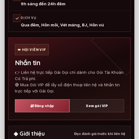
9h sáng đến 24h đêm
✓
DỊCH VỤ
Qua đêm, Hôn môi, Vét máng, BJ, Hôn vú
👑 HỘI VIÊN VIP
Nhắn tin
👉 Liên hệ trực tiếp Gái Gọi chỉ dành cho Gói Tài Khoản
Có Trả phí.
🔴 Mua Gói VIP để lấy số điện thoại liên hệ và Nhắn tin
trực tiếp với Gái Gọi.
🔐 Đăng nhập
Xem gói VIP
◈ Giới thiệu
Đọc đánh giá trước khi liên hệ