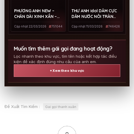
PHƯƠNG ANH NEW –
THƯ ANH idol DÂM CỰC
CHÂN DÀI XINH XẮN –
DÂM NƯỚC NÔI TRÀN
DÂM ĐÃNG LÀM TÌNH
BỜ ĐÊ
Cập nhật 22/03/2026
751044
Cập nhật 11/03/2026
746426
GIỎI GỬI AE
Muốn tìm thêm gái gọi đang hoạt động?
Lọc nhanh theo khu vực, tìm tên hoặc kết hợp tác điều
kiện để xác định đúng nhu cầu của anh em.
⌖ Xem theo khu vực
Đề Xuất Tìm Kiếm :
Gai gọi thanh xuân