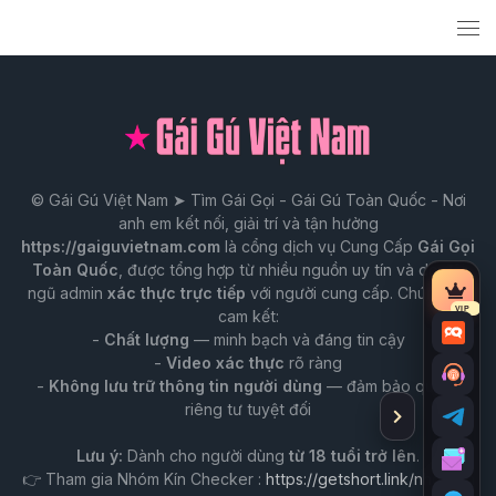
© Gái Gú Việt Nam ➤ Tìm Gái Gọi - Gái Gú Toàn Quốc - Nơi
anh em kết nối, giải trí và tận hưởng
https://gaiguvietnam.com
là cổng dịch vụ Cung Cấp
Gái Gọi
Toàn Quốc
, được tổng hợp từ nhiều nguồn uy tín và do đội
ngũ admin
xác thực trực tiếp
với người cung cấp. Chúng tôi
Tài
VIP
cam kết:
nguy
-
Chất lượng
— minh bạch và đáng tin cậy
Chat
VIP
-
Video xác thực
rõ ràng
Trò
-
Không lưu trữ thông tin người dùng
— đảm bảo quyền
chuy
riêng tư tuyệt đối
Ẩn
Tư
với
thanh
vấn
Lưu ý:
Dành cho người dùng
từ 18 tuổi trở lên
.
Admi
công
Tư
qua
cụ
👉 Tham gia Nhóm Kín Checker :
https://getshort.link/nhomkin
vấn