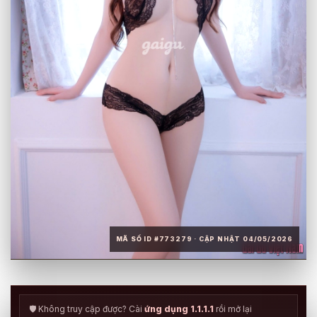
MÃ SỐ ID #773279 · CẬP NHẬT 04/05/2026
🛡️ Không truy cập được? Cài
ứng dụng 1.1.1.1
rồi mở lại