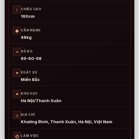
↕
CHIỀU CAO
160cm
◈
CÂN NẶNG
48kg
⌁
SỐ ĐO
89-60-98
⌖
XUẤT XỨ
Miền Bắc
⌖
KHU VỰC
Hà Nội/Thanh Xuân
⌂
ĐỊA CHỈ
Khương Đình, Thanh Xuân, Hà Nội, Việt Nam
◴
LÀM VIỆC