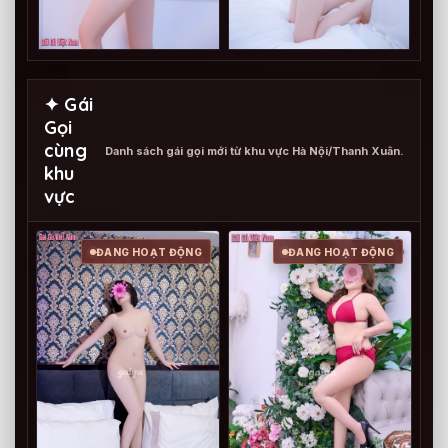
✦ Gái
Gọi
cùng
Danh sách gái gọi mới từ khu vực Hà Nội/Thanh Xuân.
khu
vực
ĐANG HOẠT ĐỘNG
ĐANG HOẠT ĐỘNG