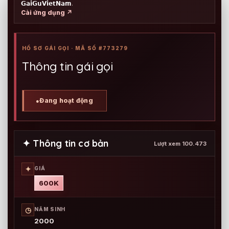
𝗚𝗮𝗶𝗚𝘂𝗩𝗶𝗲𝘁𝗡𝗮𝗺
.
Cài ứng dụng ↗
HỒ SƠ GÁI GỌI · MÃ SỐ #773279
Thông tin gái gọi
Đang hoạt động
●
✦ Thông tin cơ bản
Lượt xem 100.473
✦
GIÁ
600K
◷
NĂM SINH
2000