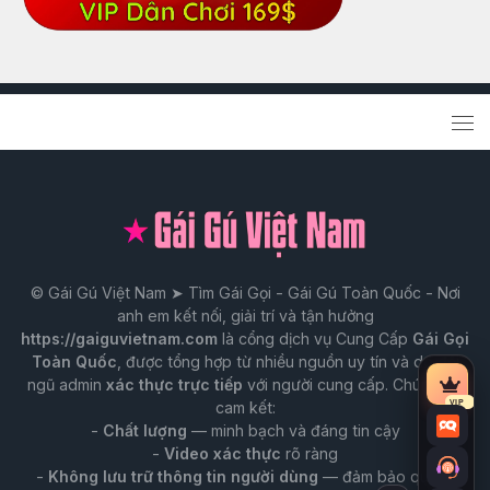
© Gái Gú Việt Nam ➤ Tìm Gái Gọi - Gái Gú Toàn Quốc - Nơi
anh em kết nối, giải trí và tận hưởng
https://gaiguvietnam.com
là cổng dịch vụ Cung Cấp
Gái Gọi
Toàn Quốc
, được tổng hợp từ nhiều nguồn uy tín và do đội
ngũ admin
xác thực trực tiếp
với người cung cấp. Chúng tôi
Tài
cam kết:
VIP
nguy
-
Chất lượng
— minh bạch và đáng tin cậy
Chat
VIP
-
Video xác thực
rõ ràng
-
Không lưu trữ thông tin người dùng
— đảm bảo quyền
Trò