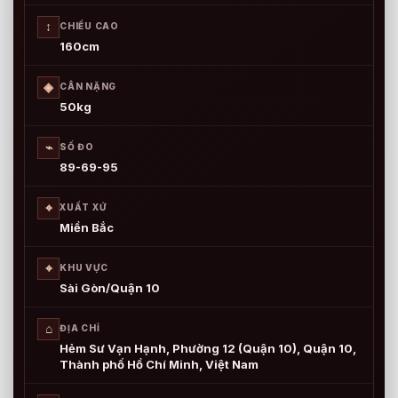
↕
CHIỀU CAO
160cm
◈
CÂN NẶNG
50kg
⌁
SỐ ĐO
89-69-95
⌖
XUẤT XỨ
Miền Bắc
⌖
KHU VỰC
Sài Gòn/Quận 10
⌂
ĐỊA CHỈ
Hẻm Sư Vạn Hạnh, Phường 12 (Quận 10), Quận 10,
Thành phố Hồ Chí Minh, Việt Nam