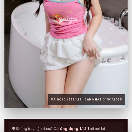
MÃ SỐ ID #556326 · CẬP NHẬT 31/01/2025
🛡️ Không truy cập được? Cài
ứng dụng 1.1.1.1
rồi mở lại