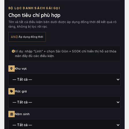
trong
BỘ LỌC DANH SÁCH GÁI GỌI
tên
Chọn tiêu chí phù hợp
hồ
Tên và tất cả điều kiện bên dưới được áp dụng đồng thời để kết quả rõ
sơ,
ràng, không bị lọc rời rạc.
sau
đó
AND
Áp dụng đồng thời
kết
hợp
Ví dụ: nhập “Linh” + chọn Sài Gòn + 500K chỉ hiển thị hồ sơ thỏa
cùng
mãn đầy đủ các điều kiện.
toàn
bộ
Khu vực
điều
kiện
đang
Tỉnh,
Mức giá
chọn.
thành
phố
hoặc
Mức
quận
Năm sinh
giá
huyện
đã