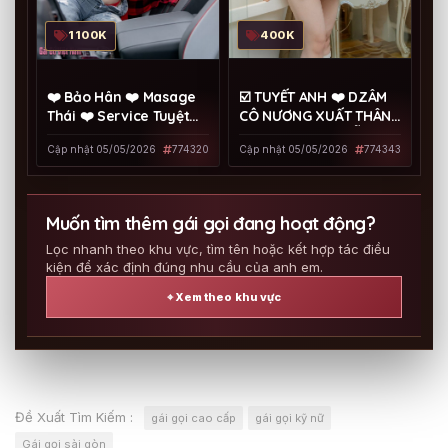
400K
1100K
☑️ TUYẾT ANH ❤️ DZÂM
❤️ Bảo Hân ❤️ Masage
CÔ NƯƠNG XUẤT THÂN
Thái ❤️ Service Tuyệt
MASSAGE CUTE DỄ
Vời
Cập nhật 05/05/2026
774343
Cập nhật 05/05/2026
774320
THƯƠNG
Muốn tìm thêm gái gọi đang hoạt động?
Lọc nhanh theo khu vực, tìm tên hoặc kết hợp tác điều
kiện để xác định đúng nhu cầu của anh em.
⌖ Xem theo khu vực
Đề Xuất Tìm Kiếm :
gái gọi cao cấp
gái gọi kỹ nữ
Gái gọi sài gòn