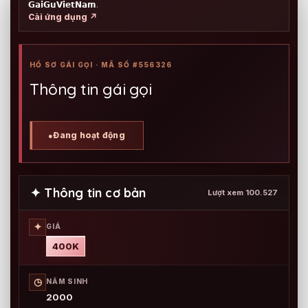
𝗚𝗮𝗶𝗚𝘂𝗩𝗶𝗲𝘁𝗡𝗮𝗺
.
Cài ứng dụng ↗
HỒ SƠ GÁI GỌI · MÃ SỐ #556326
Thông tin gái gọi
Đang hoạt động
●
✦ Thông tin cơ bản
Lượt xem 100.527
✦
GIÁ
400K
◷
NĂM SINH
2000