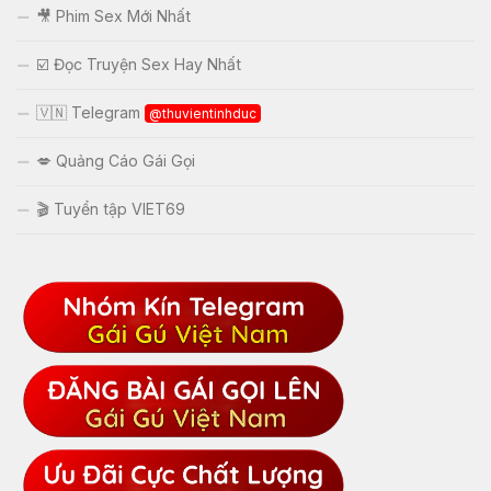
🎥 Phim Sex Mới Nhất
☑️ Đọc Truyện Sex Hay Nhất
🇻🇳 Telegram
@thuvientinhduc
💋 Quảng Cáo Gái Gọi
🎬 Tuyển tập VIET69