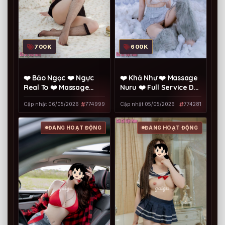
700K
600K
❤️ Bảo Ngọc ❤️ Ngực
❤️ Khả Như ❤️ Massage
Real To ❤️ Massage
Nuru ❤️ Full Service Dễ
Chuẩn Bài ❤️ Dễ
Thương
Cập nhật 06/05/2026
774999
Cập nhật 05/05/2026
774281
Thương
ĐANG HOẠT ĐỘNG
ĐANG HOẠT ĐỘNG