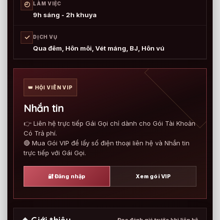
◴
LÀM VIỆC
9h sáng - 2h khuya
✓
DỊCH VỤ
Qua đêm, Hôn môi, Vét máng, BJ, Hôn vú
👑 HỘI VIÊN VIP
Nhắn tin
👉 Liên hệ trực tiếp Gái Gọi chỉ dành cho Gói Tài Khoản
Có Trả phí.
🔴 Mua Gói VIP để lấy số điện thoại liên hệ và Nhắn tin
trực tiếp với Gái Gọi.
🔐 Đăng nhập
Xem gói VIP