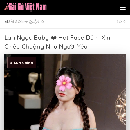
Skip to content
☑️
SÀI GÒN
➡
QUẬN 10
0
Lan Ngọc Baby ❤️ Hot Face Dâm Xinh
Chiều Chuộng Như Người Yêu
◈ ẢNH CHÍNH