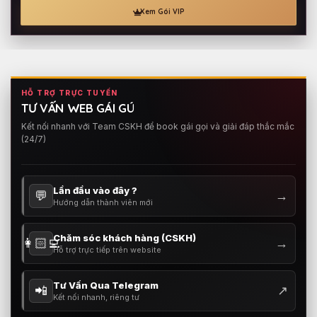
Xem Gói VIP
HỖ TRỢ TRỰC TUYẾN
TƯ VẤN WEB GÁI GÚ
Kết nối nhanh với Team CSKH để book gái gọi và giải đáp thắc mắc
(24/7)
Lần đầu vào đây ?
💬
→
Hướng dẫn thành viên mới
Chăm sóc khách hàng (CSKH)
👩🏻‍💻
→
Hỗ trợ trực tiếp trên website
Tư Vấn Qua Telegram
📲
↗
Kết nối nhanh, riêng tư