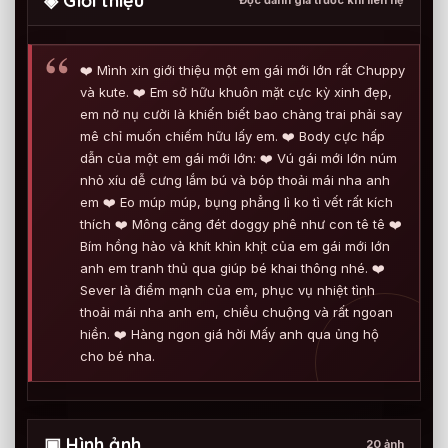
◈ Giới thiệu
Đọc đánh giá trước khi liên hệ
❤️ Mình xin giới thiệu một em gái mới lớn rất Chuppy
và kute. ❤️ Em sở hữu khuôn mặt cực kỳ xinh đẹp,
em nở nụ cười là khiến biết bao chàng trai phải say
mê chỉ muốn chiếm hữu lấy em. ❤️ Body cực hấp
dẫn của một em gái mới lớn: ❤️ Vú gái mới lớn núm
nhỏ xíu dễ cưng lắm bú và bóp thoải mái nha anh
em ❤️ Eo múp múp, bụng phẳng lì ko tì vết rất kích
thích ❤️ Mông căng đét doggy phê như con tê tê ❤️
Bím hồng hào và khít khìn khịt của em gái mới lớn
anh em tranh thủ qua giúp bé khai thông nhé. ❤️
Sever là điểm mạnh của em, phục vụ nhiệt tình
thoải mái nha anh em, chiều chuộng và rất ngoan
hiền. ❤️ Hàng ngon giá hời Mấy anh qua ủng hộ
cho bé nha.
▣ Hình ảnh
20 ảnh