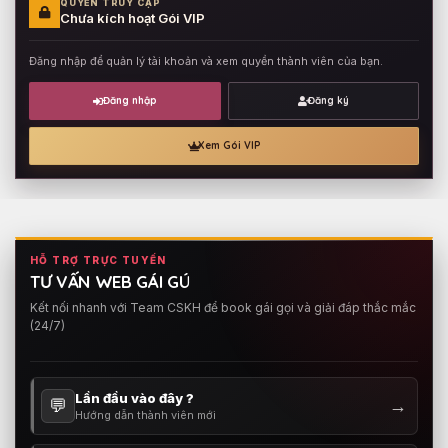
QUYỀN TRUY CẬP
Chưa kích hoạt Gói VIP
Đăng nhập để quản lý tài khoản và xem quyền thành viên của bạn.
Đăng nhập
Đăng ký
Xem Gói VIP
HỖ TRỢ TRỰC TUYẾN
TƯ VẤN WEB GÁI GÚ
Kết nối nhanh với Team CSKH để book gái gọi và giải đáp thắc mắc
(24/7)
Lần đầu vào đây ?
💬
→
Hướng dẫn thành viên mới