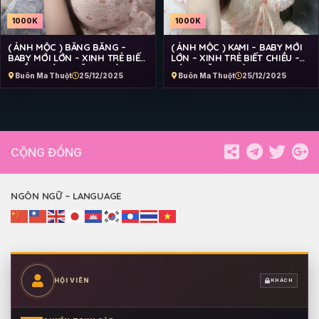
1000K
1000K
( ẢNH MỘC ) BĂNG BĂNG –
( ẢNH MỘC ) KAMI – BABY MỚI
BABY MỚI LỚN – XINH TRẺ BIẾT
LỚN – XINH TRẺ BIẾT CHIỀU –
CHIỀU – VÚ TO CĂNG TRÒN –
VÚ TO CĂNG TRÒN – EO CON
Buôn Ma Thuột
25/12/2025
Buôn Ma Thuột
25/12/2025
EO CON KIẾN – LÀM TÌNH ĐIÊU
KIẾN – LÀM TÌNH ĐIÊU LUYỆN
LUYỆN
CỘNG ĐỒNG
NGÔN NGỮ – LANGUAGE
HỘI VIÊN
KHÁCH