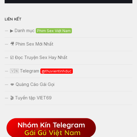
khảo
LIÊN KẾT
▶ Danh mục
Phim Sex Việt Nam
🎥 Phim Sex Mới Nhất
☑️ Đọc Truyện Sex Hay Nhất
🇻🇳 Telegram
@thuvientinhduc
💋 Quảng Cáo Gái Gọi
🎬 Tuyển tập VIET69