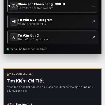
Chăm sóc khách hàng (CSKH)
👩🏻‍💻
→
Hỗ trợ trực tiếp trên website
Tư Vấn Qua Telegram
📲
↗
Kết nối nhanh, riêng tư
Tư Vấn Qua X
𝕏
↗
Theo dõi thông báo mới
Đội ngũ hỗ trợ đang trực tuyến
TRA CỨU GÁI GỌI
Tìm Kiếm Chi Tiết
Nhập tên hoặc kết hợp các điều kiện bên dưới để xác định đúng nhu
cầu của anh em.
Tìm tên gái gọi