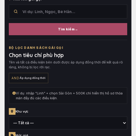
Tìm kiếm
Tìm
trong
BỘ LỌC DANH SÁCH GÁI GỌI
tên
Chọn tiêu chí phù hợp
hồ
Tên và tất cả điều kiện bên dưới được áp dụng đồng thời để kết quả rõ
sơ,
ràng, không bị lọc rời rạc.
sau
đó
AND
Áp dụng đồng thời
kết
hợp
Ví dụ: nhập “Linh” + chọn Sài Gòn + 500K chỉ hiển thị hồ sơ thỏa
cùng
mãn đầy đủ các điều kiện.
toàn
bộ
Khu vực
điều
kiện
đang
Tỉnh,
Mức giá