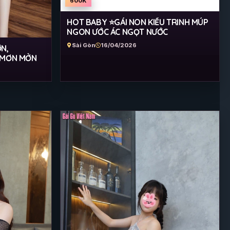
600K
HOT BABY ⭐GÁI NON KIỀU TRINH MÚP
NGON ƯỚC ÁC NGỌT NƯỚC
Sài Gòn
16/04/2026
ỚN,
I MƠN MỞN