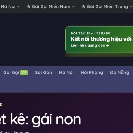
 Hà Nội
✮ Gái Gọi Miền Nam
✮ Gái Gọi Miền Trung
ĐỐI TÁC 18+ · 728X90
Kết nối thương hiệu vớ
Liên hệ quảng cáo
Gái Gọi
Sài Gòn
Hà Nội
Hải Phòng
Đà Nẵng
VIP
D
ệt kê: gái non
i gọi liên quan.