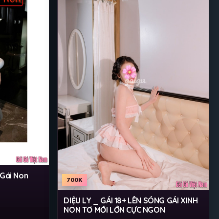
Gái Non
700K
DIỆU LY _ GÁI 18+ LÊN SÓNG GÁI XINH
NON TƠ MỚI LỚN CỰC NGON