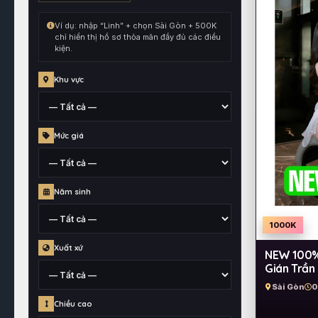
kết
hợp
Ví dụ: nhập “Linh” + chọn Sài Gòn + 500K
cùng
chỉ hiển thị hồ sơ thỏa mãn đầy đủ các điều
kiện.
toàn
bộ
Khu vực
điều
kiện
đang
Tỉnh,
chọn.
Mức giá
thành
phố
hoặc
Mức
quận
Năm sinh
giá
huyện
đã
1000K
gắn
Thông
cho
Xuất xứ
NEW 100%⭐
tin
hồ
Gián Trần
năm
sơ
sinh
Sài Gòn
0
Khu
Chiều cao
vực