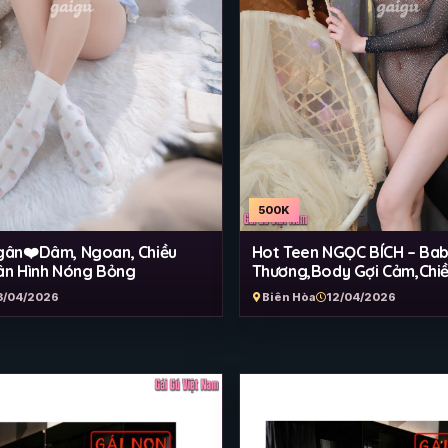
500K
gân❤️Dâm, Ngoan, Chiều
Hot Teen NGỌC BÍCH – Ba
ân Hình Nóng Bỏng
Thương,Body Gợi Cảm,Chi
3/04/2026
Biên Hòa
12/04/2026