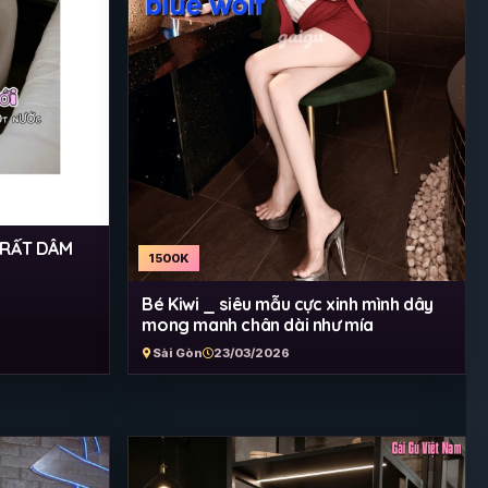
 RẤT DÂM
1500K
Bé Kiwi _ siêu mẫu cực xinh mình dây
mong manh chân dài như mía
Sài Gòn
23/03/2026