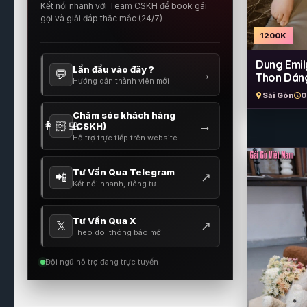
Kết nối nhanh với Team CSKH để book gái
gọi và giải đáp thắc mắc (24/7)
1200K
Dung Emil
Lần đầu vào đây ?
💬
→
Thon Dáng
Hướng dẫn thành viên mới
Khách
Sài Gòn
0
Chăm sóc khách hàng
👩🏻‍💻
→
(CSKH)
Hỗ trợ trực tiếp trên website
Tư Vấn Qua Telegram
📲
↗
Kết nối nhanh, riêng tư
Tư Vấn Qua X
𝕏
↗
Theo dõi thông báo mới
Đội ngũ hỗ trợ đang trực tuyến