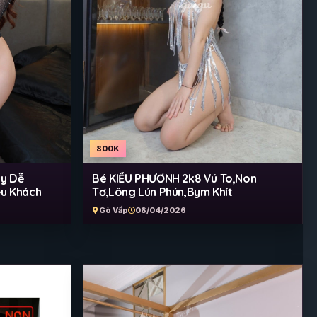
800K
by Dễ
Bé KIỀU PHƯƠNH 2k8 Vú To,Non
ều Khách
Tơ,Lông Lún Phún,Bym Khít
Gò Vấp
08/04/2026