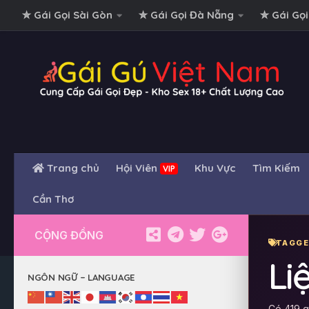
✮ Gái Gọi Sài Gòn
✮ Gái Gọi Đà Nẵng
✮ Gái Gọi
Skip to content
Trang chủ
Hội Viên
Khu Vực
Tìm Kiếm
VIP
Cần Thơ
CỘNG ĐỒNG
TAGGE
Li
NGÔN NGỮ – LANGUAGE
Có 419 gá