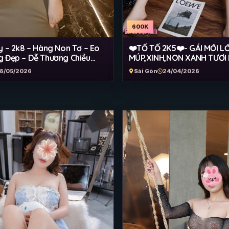
600K
y – 2k8 – Hàng Non Tơ – Eo
❤️TỐ TỐ 2K5❤️- GÁI MỚI L
 Đẹp – Dễ Thương Chiều
MÚP,XINH,NON XANH TƯƠ
8/05/2026
Sài Gòn
24/04/2026