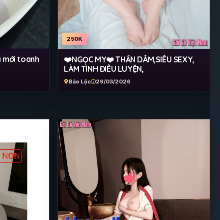
250K
 mới toanh
❤️NGỌC MY❤️ THẦN DÂM,SIÊU SEXY,
LÀM TÌNH ĐIÊU LUYỆN,
Bảo Lộc
29/03/2026