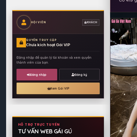
HỘI VIÊN
KHÁCH
QUYỀN TRUY CẬP
Chưa kích hoạt Gói VIP
Đăng nhập để quản lý tài khoản và xem quyền
thành viên của bạn.
Đăng nhập
Đăng ký
Xem Gói VIP
HỖ TRỢ TRỰC TUYẾN
TƯ VẤN WEB GÁI GÚ