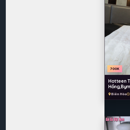
700K
Hotteen T
Hồng,Bym 
Biên Hòa