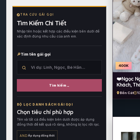
TRA CỨU GÁI GỌI
Tìm Kiếm Chi Tiết
Nhập tên hoặc kết hợp các điều kiện bên dưới để
xác định đúng nhu cầu của anh em.
Tìm tên gái gọi
400K
❤️Ngọc N
Khách, Th
Tìm kiếm
Bến Cát
1
Tìm
trong
BỘ LỌC DANH SÁCH GÁI GỌI
tên
Chọn tiêu chí phù hợp
hồ
Tên và tất cả điều kiện bên dưới được áp dụng
sơ,
đồng thời để kết quả rõ ràng, không bị lọc rời rạc.
sau
đó
AND
Áp dụng đồng thời