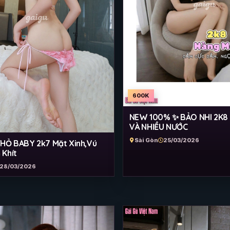
600K
NEW 100% ✨ BẢO NHI 2K8
VÀ NHIỀU NƯỚC
Sài Gòn
25/03/2026
HỎ BABY 2k7 Mặt Xinh,Vú
Khít
28/03/2026