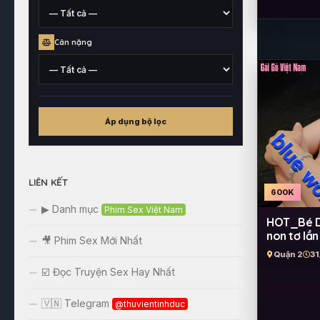
xuất
xứ
Chiều
Cân nặng
cao
tham
khảo
Cân
nặng
Áp dụng bộ lọc
tham
khảo
LIÊN KẾT
600K
▶ Danh mục
Phim Sex Việt Nam
HOT_Bé D
non tơ lần
🎥 Phim Sex Mới Nhất
Quận 2
31
☑️ Đọc Truyện Sex Hay Nhất
🇻🇳 Telegram
@thuvientinhduc