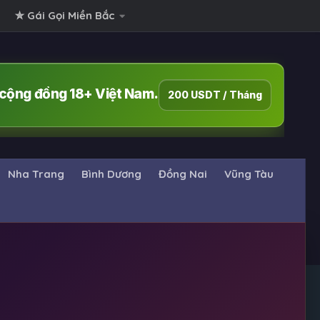
✮ Gái Gọi Miền Bắc
i cộng đồng 18+ Việt Nam.
200 USDT / Tháng
Nha Trang
Bình Dương
Đồng Nai
Vũng Tàu