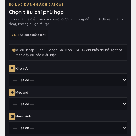
trong
BỘ LỌC DANH SÁCH GÁI GỌI
tên
Chọn tiêu chí phù hợp
hồ
Tên và tất cả điều kiện bên dưới được áp dụng đồng thời để kết quả rõ
sơ,
ràng, không bị lọc rời rạc.
sau
đó
AND
Áp dụng đồng thời
kết
hợp
Ví dụ: nhập “Linh” + chọn Sài Gòn + 500K chỉ hiển thị hồ sơ thỏa
cùng
mãn đầy đủ các điều kiện.
toàn
bộ
Khu vực
điều
kiện
đang
Tỉnh,
Mức giá
chọn.
thành
phố
hoặc
Mức
quận
Năm sinh
giá
huyện
đã
gắn