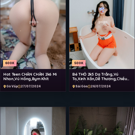
600K
500K
Hot Teen CHÂN CHÂN 2k6 Mi
Bé THỎ 2k5 Da Trắng,Vú
Nhon,Vú Hồng,Bym Khít
To,Xinh Xắn,Dễ Thương,Chiều
Khách
Gò Vấp
27/07/2024
Sài Gòn
26/07/2024