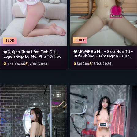
600K
250K
❤️NEW❤️ Bé Mít – Siêu Non Tơ –
❤️Quỳnh 2k ❤️ Làm Tình Điêu
Bưởi Khủng – Bím Ngon – Cực
Luyện Gặp Là Mê, Phê Tới Nóc
Dâm Dục
Sài Gòn
13/08/2024
Bình Thạnh
17/08/2024