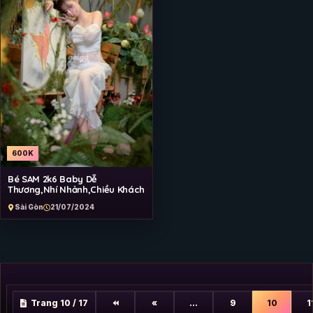
600K
Bé SAM 2k6 Baby Dễ
Thương,Nhí Nhảnh,Chiều Khách
Sài Gòn
21/07/2024
Trang 10 / 17
⏪
«
...
9
10
1