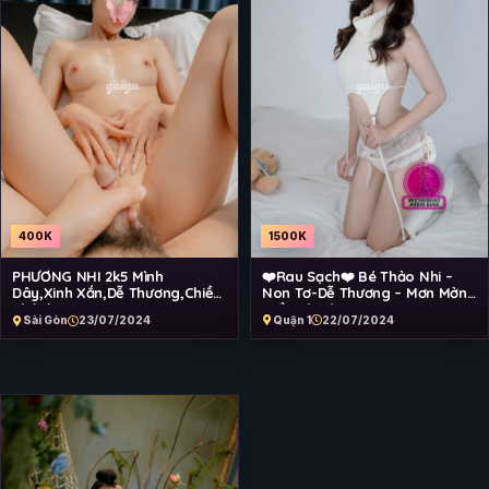
1500K
400K
❤️Rau Sạch❤️ Bé Thảo Nhi –
PHƯƠNG NHI 2k5 Mình
Non Tơ-Dễ Thương – Mơn Mởn
Dây,Xinh Xắn,Dễ Thương,Chiều
Tuổi Mới Lớn
Khách
Quận 1
22/07/2024
Sài Gòn
23/07/2024