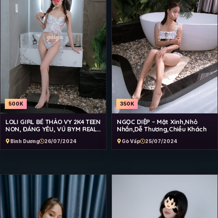
500K
350K
LOLI GIRL BÉ THẢO VY 2K4 TEEN
NGỌC DIỆP – Mặt Xinh,Nhỏ
NON, ĐÁNG YÊU, VÚ BYM REAL
Nhắn,Dễ Thương,Chiều Khách
ĐẸP
Bình Dương
26/07/2024
Gò Vấp
25/07/2024