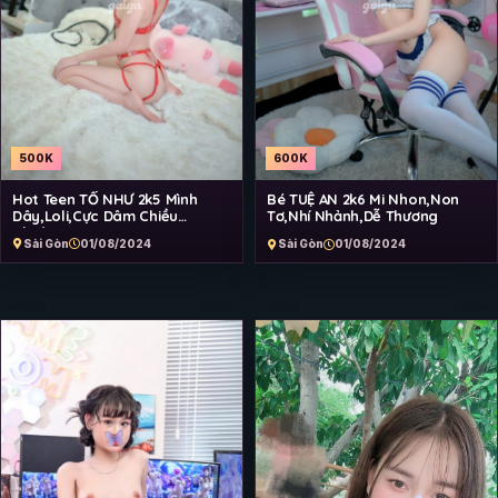
500K
600K
Hot Teen TỐ NHƯ 2k5 Mình
Bé TUỆ AN 2k6 Mi Nhon,Non
Dây,Loli,Cực Dâm Chiều
Tơ,Nhí Nhảnh,Dễ Thương
Chuộng
Sài Gòn
01/08/2024
Sài Gòn
01/08/2024