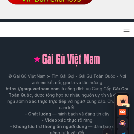
© Gái Gú Việt Nam ➤ Tìm Gái Gọi - Gái Gú Toàn Quốc - Nơi
anh em kết nối, giải trí và tận hưởng
https://gaiguvietnam.com
là cổng dịch vụ Cung Cấp
Gái Gọi
Toàn Quốc
, được tổng hợp từ nhiều nguồn uy tín và do đội
ngũ admin
xác thực trực tiếp
với người cung cấp. Chúng tôi
Tài
VIP
cam kết:
nguy
-
Chất lượng
— minh bạch và đáng tin cậy
Chat
VIP
-
Video xác thực
rõ ràng
Trò
-
Không lưu trữ thông tin người dùng
— đảm bảo quyền
chuy
riêng tư tuyệt đối