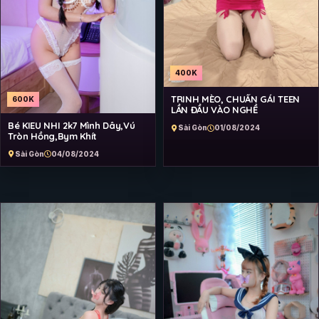
400K
TRINH MÈO, CHUẨN GÁI TEEN
600K
LẦN ĐẦU VÀO NGHỀ
Bé KIEU NHI 2k7 Mình Dây,Vú
Sài Gòn
01/08/2024
Tròn Hồng,Bym Khít
Sài Gòn
04/08/2024