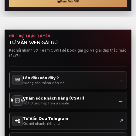
Xem Gói VIP
HỖ TRỢ TRỰC TUYẾN
TƯ VẤN WEB GÁI GÚ
Kết nối nhanh với Team CSKH để book gái gọi và giải đáp thắc mắc
(24/7)
Lần đầu vào đây ?
💬
→
Hướng dẫn thành viên mới
Chăm sóc khách hàng (CSKH)
👩🏻‍💻
→
Hỗ trợ trực tiếp trên website
Tư Vấn Qua Telegram
📲
↗
Kết nối nhanh, riêng tư