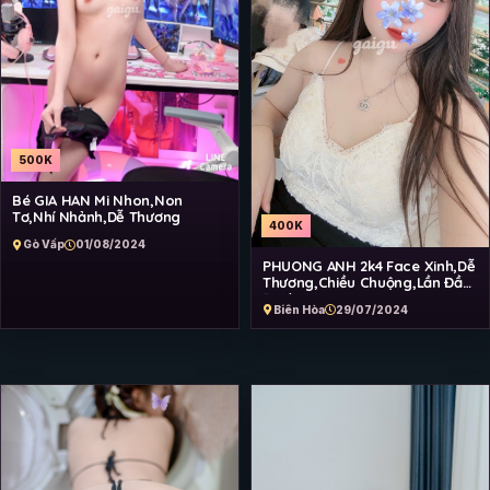
500K
Bé GIA HAN Mi Nhon,Non
Tơ,Nhí Nhảnh,Dễ Thương
400K
Gò Vấp
01/08/2024
PHUONG ANH 2k4 Face Xinh,Dễ
Thương,Chiều Chuộng,Lần Đầu
Đi Làm
Biên Hòa
29/07/2024