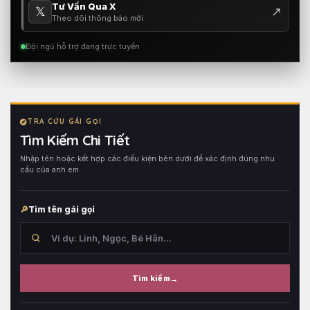
Tư Vấn Qua X
𝕏
↗
Theo dõi thông báo mới
Đội ngũ hỗ trợ đang trực tuyến
TRA CỨU GÁI GỌI
Tìm Kiếm Chi Tiết
Nhập tên hoặc kết hợp các điều kiện bên dưới để xác định đúng nhu
cầu của anh em.
Tìm tên gái gọi
Tìm kiếm
Tìm