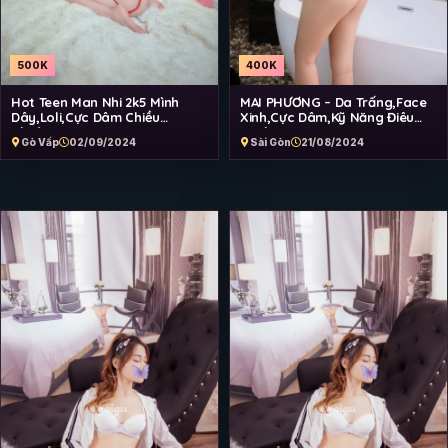
400K
500K
MAI PHƯƠNG – Da Trấng,Face
Hot Teen Man Nhi 2k5 Mình
Xinh,Cực Dâm,Kỹ Năng Điêu
Dây,Loli,Cực Dâm Chiều
Luyện
Chuộng
Sài Gòn
21/08/2024
Gò Vấp
02/09/2024