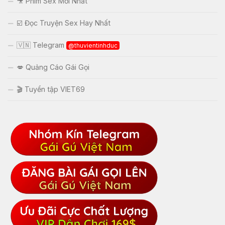
🎥 Phim Sex Mới Nhất
☑️ Đọc Truyện Sex Hay Nhất
🇻🇳 Telegram
@thuvientinhduc
💋 Quảng Cáo Gái Gọi
🎬 Tuyển tập VIET69