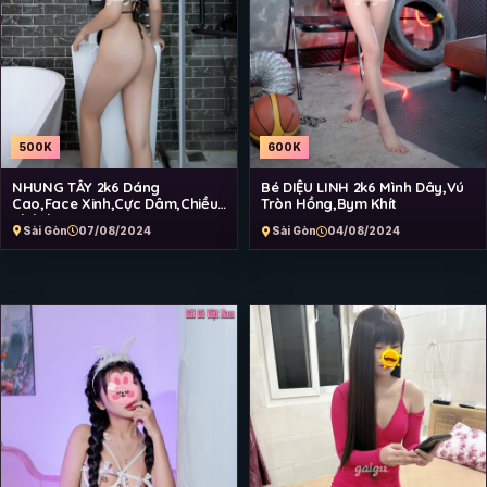
500K
600K
NHUNG TÂY 2k6 Dáng
Bé DIỆU LINH 2k6 Mình Dây,Vú
Cao,Face Xinh,Cực Dâm,Chiều
Tròn Hồng,Bym Khít
Khách
Sài Gòn
07/08/2024
Sài Gòn
04/08/2024