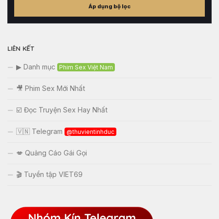
Áp dụng bộ lọc
tham
khảo
LIÊN KẾT
▶ Danh mục
Phim Sex Việt Nam
🎥 Phim Sex Mới Nhất
☑️ Đọc Truyện Sex Hay Nhất
🇻🇳 Telegram
@thuvientinhduc
💋 Quảng Cáo Gái Gọi
🎬 Tuyển tập VIET69