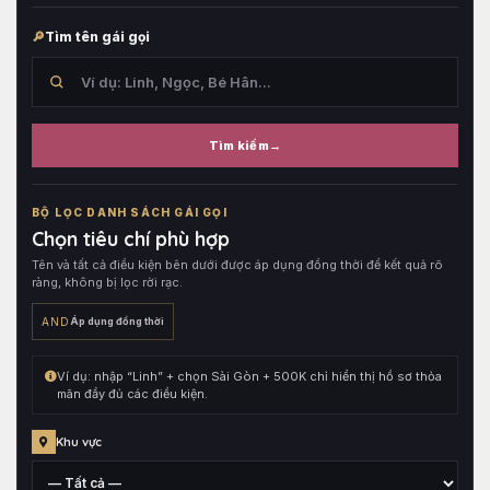
Tìm tên gái gọi
Tìm kiếm
Tìm
trong
BỘ LỌC DANH SÁCH GÁI GỌI
tên
Chọn tiêu chí phù hợp
hồ
Tên và tất cả điều kiện bên dưới được áp dụng đồng thời để kết quả rõ
sơ,
ràng, không bị lọc rời rạc.
sau
đó
AND
Áp dụng đồng thời
kết
hợp
Ví dụ: nhập “Linh” + chọn Sài Gòn + 500K chỉ hiển thị hồ sơ thỏa
cùng
mãn đầy đủ các điều kiện.
toàn
bộ
Khu vực
điều