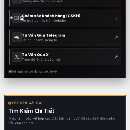
Hướng dẫn thành viên mới
Chăm sóc khách hàng (CSKH)
👩🏻‍💻
→
Hỗ trợ trực tiếp trên website
Tư Vấn Qua Telegram
📲
↗
Kết nối nhanh, riêng tư
Tư Vấn Qua X
𝕏
↗
Theo dõi thông báo mới
Đội ngũ hỗ trợ đang trực tuyến
TRA CỨU GÁI GỌI
Tìm Kiếm Chi Tiết
Nhập tên hoặc kết hợp các điều kiện bên dưới để xác định đúng nhu
cầu của anh em.