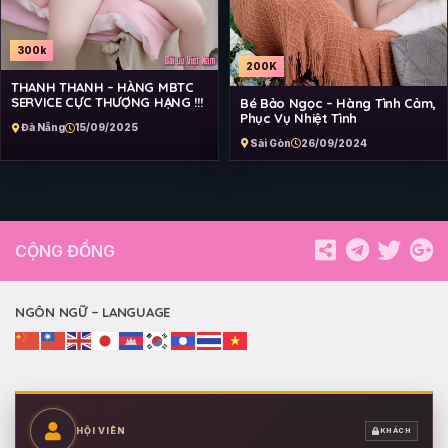
300k
200K
THANH THANH – HÀNG MBTC
SERVICE CỰC THƯỢNG HẠNG !!!
Bé Bảo Ngọc – Hàng Tình Cảm,
Phục Vụ Nhiệt Tình
Đà Nẵng
15/09/2025
Sài Gòn
26/09/2024
CỘNG ĐỒNG
NGÔN NGỮ – LANGUAGE
HỘI VIÊN
KHÁCH