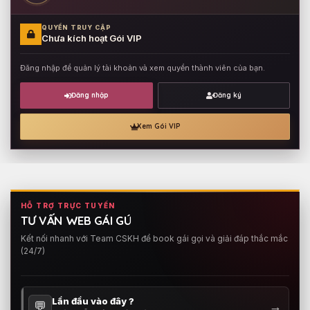
QUYỀN TRUY CẬP
Chưa kích hoạt Gói VIP
Đăng nhập để quản lý tài khoản và xem quyền thành viên của bạn.
Đăng nhập
Đăng ký
Xem Gói VIP
HỖ TRỢ TRỰC TUYẾN
TƯ VẤN WEB GÁI GÚ
Kết nối nhanh với Team CSKH để book gái gọi và giải đáp thắc mắc
(24/7)
Lần đầu vào đây ?
💬
→