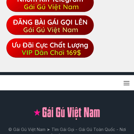
© Gái Gú Việt Nam ➤ Tìm Gái Gọi - Gái Gú Toàn Quốc - Nơi