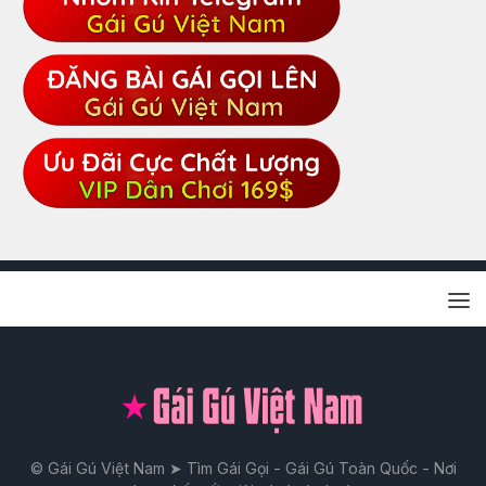
© Gái Gú Việt Nam ➤ Tìm Gái Gọi - Gái Gú Toàn Quốc - Nơi