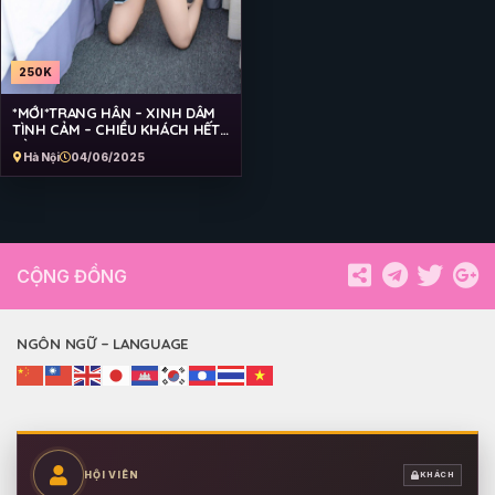
250K
*MỚI*TRANG HÂN – XINH DÂM
TÌNH CẢM – CHIỀU KHÁCH HẾT
MÌNH
Hà Nội
04/06/2025
CỘNG ĐỒNG
NGÔN NGỮ – LANGUAGE
HỘI VIÊN
KHÁCH