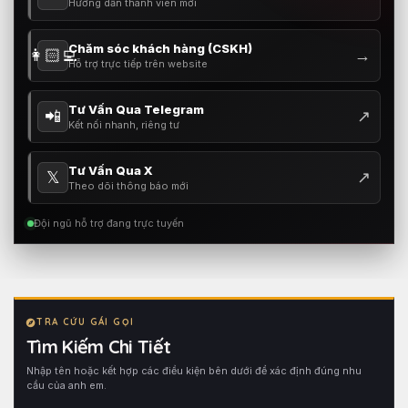
Hướng dẫn thành viên mới
Chăm sóc khách hàng (CSKH)
👩🏻‍💻
→
Hỗ trợ trực tiếp trên website
Tư Vấn Qua Telegram
📲
↗
Kết nối nhanh, riêng tư
Tư Vấn Qua X
𝕏
↗
Theo dõi thông báo mới
Đội ngũ hỗ trợ đang trực tuyến
TRA CỨU GÁI GỌI
Tìm Kiếm Chi Tiết
Nhập tên hoặc kết hợp các điều kiện bên dưới để xác định đúng nhu
cầu của anh em.