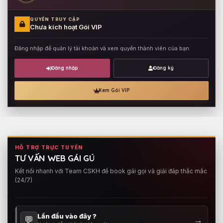
QUYỀN TRUY CẬP
Chưa kích hoạt Gói VIP
Đăng nhập để quản lý tài khoản và xem quyền thành viên của bạn.
Đăng nhập
Đăng ký
Xem Gói VIP
HỖ TRỢ TRỰC TUYẾN
TƯ VẤN WEB GÁI GÚ
Kết nối nhanh với Team CSKH để book gái gọi và giải đáp thắc mắc
(24/7)
Lần đầu vào đây ?
💬
→