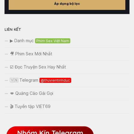
Áp dụng bộ lọc
tham
khảo
LIÊN KẾT
▶ Danh mục
Phim Sex Việt Nam
🎥 Phim Sex Mới Nhất
☑️ Đọc Truyện Sex Hay Nhất
🇻🇳 Telegram
@thuvientinhduc
💋 Quảng Cáo Gái Gọi
🎬 Tuyển tập VIET69