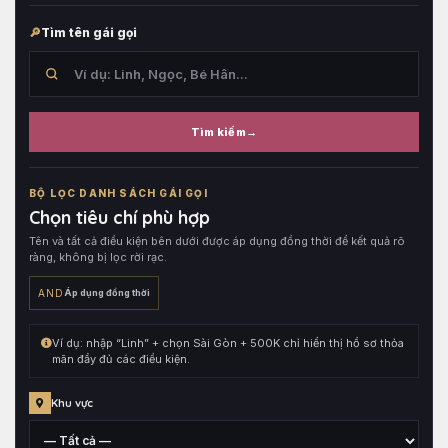
Tìm tên gái gọi
Tìm kiếm
Tìm
trong
BỘ LỌC DANH SÁCH GÁI GỌI
tên
Chọn tiêu chí phù hợp
hồ
Tên và tất cả điều kiện bên dưới được áp dụng đồng thời để kết quả rõ
sơ,
ràng, không bị lọc rời rạc.
sau
đó
AND
Áp dụng đồng thời
kết
hợp
Ví dụ: nhập “Linh” + chọn Sài Gòn + 500K chỉ hiển thị hồ sơ thỏa
cùng
mãn đầy đủ các điều kiện.
toàn
bộ
Khu vực
điều
kiện