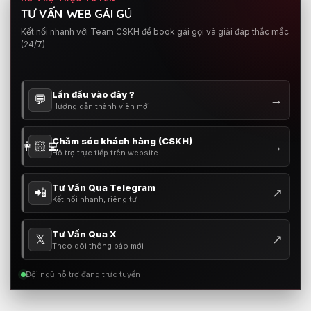
TƯ VẤN WEB GÁI GÚ
Kết nối nhanh với Team CSKH để book gái gọi và giải đáp thắc mắc
(24/7)
Lần đầu vào đây ?
💬
→
Hướng dẫn thành viên mới
Chăm sóc khách hàng (CSKH)
👩🏻‍💻
→
Hỗ trợ trực tiếp trên website
Tư Vấn Qua Telegram
📲
↗
Kết nối nhanh, riêng tư
Tư Vấn Qua X
𝕏
↗
Theo dõi thông báo mới
Đội ngũ hỗ trợ đang trực tuyến