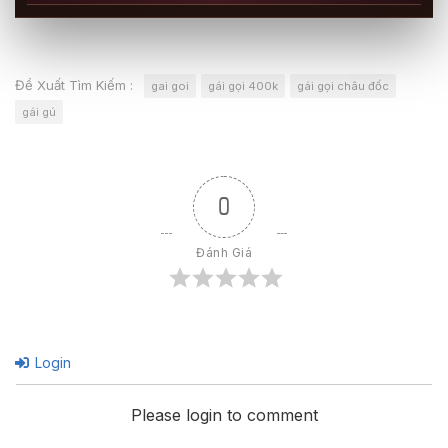
Đề Xuất Tìm Kiếm :
gai goi
gái gọi 400k
gái gọi châu đốc
gái gú
0
Đánh Giá
Login
Please login to comment