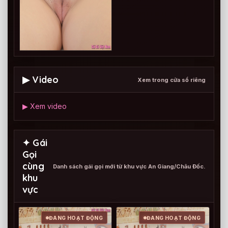
▶ Video
Xem trong cửa sổ riêng
▶ Xem video
✦ Gái
Gọi
cùng
Danh sách gái gọi mới từ khu vực An Giang/Châu Đốc.
khu
vực
ĐANG HOẠT ĐỘNG
ĐANG HOẠT ĐỘNG