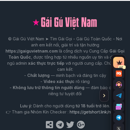
© Gái Gú Việt Nam ➤ Tìm Gái Gọi - Gái Gú Toàn Quốc - Nơi
anh em kết nối, giải trí và tận hưởng
https://gaiguvietnam.com
là cổng dịch vụ Cung Cấp
Gái Gọi
Toàn Quốc
, được tổng hợp từ nhiều nguồn uy tín và do đội
ngũ admin
xác thực trực tiếp
với người cung cấp. Chúng tôi
Tài
VIP
cam kết:
nguy
-
Chất lượng
— minh bạch và đáng tin cậy
Chat
VIP
-
Video xác thực
rõ ràng
Trò
-
Không lưu trữ thông tin người dùng
— đảm bảo quyền
chuy
riêng tư tuyệt đối
Ẩn
Tư
với
thanh
vấn
Lưu ý:
Dành cho người dùng
từ 18 tuổi trở lên
.
Admi
công
Tư
qua
cụ
👉 Tham gia Nhóm Kín Checker :
https://getshort.link/nhomkin
vấn
Tele
Nhó
qua
kín
Email