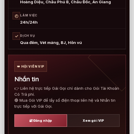
Hoàng Diệu, Châu Phú B, Châu Đốc, An Giang
◴
LÀM VIỆC
24h/24h
✓
DỊCH VỤ
Qua đêm, Vét máng, BJ, Hôn vú
👑 HỘI VIÊN VIP
Nhắn tin
👉 Liên hệ trực tiếp Gái Gọi chỉ dành cho Gói Tài Khoản
Có Trả phí.
🔴 Mua Gói VIP để lấy số điện thoại liên hệ và Nhắn tin
trực tiếp với Gái Gọi.
🔐 Đăng nhập
Xem gói VIP