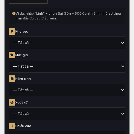
kết
hợp
Ví dụ: nhập “Linh” + chọn Sài Gòn + 500K chỉ hiển thị hồ sơ thỏa
cùng
mãn đầy đủ các điều kiện.
toàn
bộ
Khu vực
điều
kiện
đang
Tỉnh,
Mức giá
chọn.
thành
phố
hoặc
Mức
quận
Năm sinh
giá
huyện
đã
gắn
Thông
cho
Xuất xứ
tin
hồ
năm
sơ
sinh
Khu
Chiều cao
vực