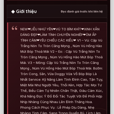
◈ Giới thiệu
Đọc đánh giá trước khi liên hệ
NEW❤LIỄU NHƯ YÊN❤VÚ TO BÍM KHÍT❤XINH XẮN
DÁNG ĐẸP❤LÀM TÌNH CHUYÊN NGHIÊP❤ÔM ẤP
TÌNH CẢM❤YÊU CHIỀU CÁC KIỂU❤ V1 – Vú: Cặp Vú
Trắng Nõn To Tròn Căng Mọng , Núm Vú Hồng Hào
Mút Bóp Thoả Mái V2 – Eo: : Cặp Vú Trắng Nõn To
Tròn Căng Mọng , Núm Vú Hồng Hào Mút Bóp Thoả
Mái. V3 – Mông: Cặp Vú Trắng Nõn To Tròn Căng
Mọng , Núm Vú Hồng Hào Mút Bóp Thoả Mái. Bướm:
Tròn Cong, Săn, Vừa Doggy Vừa Vỗ Bóp Bóp Là
Nhất Service: Kỹ Năng Làm Tình Đỉnh Cao, Tận Tụy,
Miệt Mài Như Người Yêu, Thổi Kèn, Hợp Tác Mọi Tư
Thế, Biểu Cảm Tự Nhiên Chân Thật, Giàu Cảm Xúc,
Khả Năng Đọc Ý Đồ Đối Tác Tuyệt Vời Để Phối Hợp
Nhịp Nhàng Cùng Nhau Lên Đỉnh Thăng Hoa.
Phong Cách Phục Vụ : Lễ Phép Dịu Dàng, Nhẹ
Nhàng Tình Cảm, Sang Trọng Quyến Rũ, Lịch Lãm,