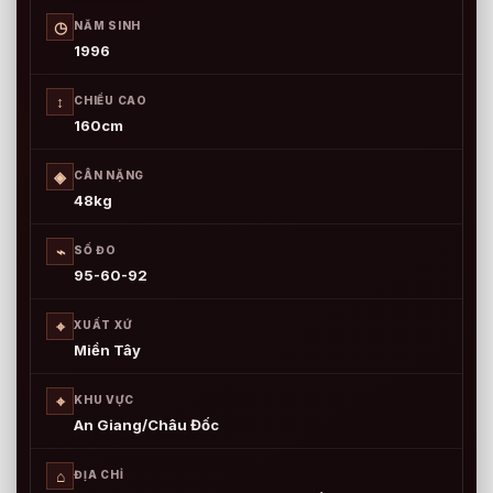
◷
NĂM SINH
1996
↕
CHIỀU CAO
160cm
◈
CÂN NẶNG
48kg
⌁
SỐ ĐO
95-60-92
⌖
XUẤT XỨ
Miền Tây
⌖
KHU VỰC
An Giang/Châu Đốc
⌂
ĐỊA CHỈ