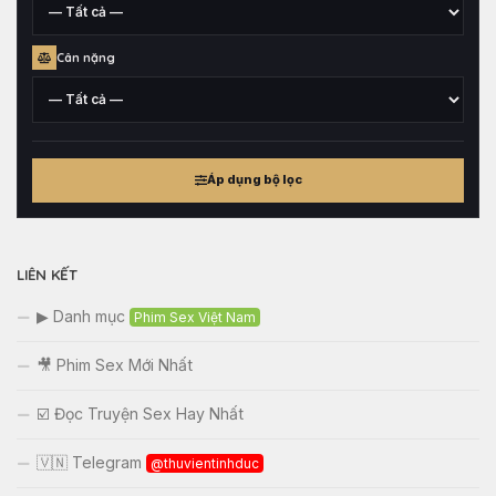
xuất
xứ
Chiều
Cân nặng
cao
tham
khảo
Cân
nặng
Áp dụng bộ lọc
tham
khảo
LIÊN KẾT
▶ Danh mục
Phim Sex Việt Nam
🎥 Phim Sex Mới Nhất
☑️ Đọc Truyện Sex Hay Nhất
🇻🇳 Telegram
@thuvientinhduc