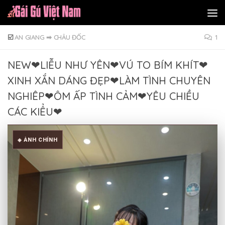
Skip to content
☑️
AN GIANG
➡
CHÂU ĐỐC
1
NEW❤LIỄU NHƯ YÊN❤VÚ TO BÍM KHÍT❤
XINH XẮN DÁNG ĐẸP❤LÀM TÌNH CHUYÊN
NGHIÊP❤ÔM ẤP TÌNH CẢM❤YÊU CHIỀU
CÁC KIỂU❤
◈ ẢNH CHÍNH