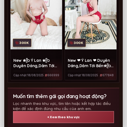
300K
300K
New ✮ᥫ᭡ Ý Lan ✮ᥫ᭡
New ❤ Ý Lan ❤ Duyên
Duyên Dáng,Dâm Tới
Dáng,Dâm Tới Bến✮ᥫ᭡
Bến✮ᥫ᭡ Chiều Chuộng
Chiều Chuộng Hết Mình
Cập nhật 18/08/2025
666999
Cập nhật 18/08/2025
677848
Hết Mình
Muốn tìm thêm gái gọi đang hoạt động?
Lọc nhanh theo khu vực, tìm tên hoặc kết hợp tác điều
kiện để xác định đúng nhu cầu của anh em.
⌖ Xem theo khu vực