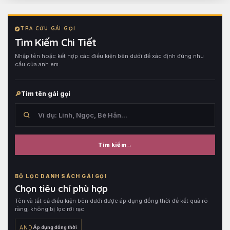
TRA CỨU GÁI GỌI
Tìm Kiếm Chi Tiết
Nhập tên hoặc kết hợp các điều kiện bên dưới để xác định đúng nhu
cầu của anh em.
Tìm tên gái gọi
Tìm kiếm
Tìm
trong
BỘ LỌC DANH SÁCH GÁI GỌI
tên
Chọn tiêu chí phù hợp
hồ
Tên và tất cả điều kiện bên dưới được áp dụng đồng thời để kết quả rõ
sơ,
ràng, không bị lọc rời rạc.
sau
đó
AND
Áp dụng đồng thời