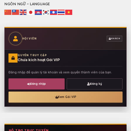
NGÔN NGỮ – LANGUAGE
HỘI VIÊN
KHÁCH
QUYỀN TRUY CẬP
Chưa kích hoạt Gói VIP
Đăng nhập để quản lý tài khoản và xem quyền thành viên của bạn.
Đăng nhập
Đăng ký
Xem Gói VIP
HỖ TRỢ TRỰC TUYẾN