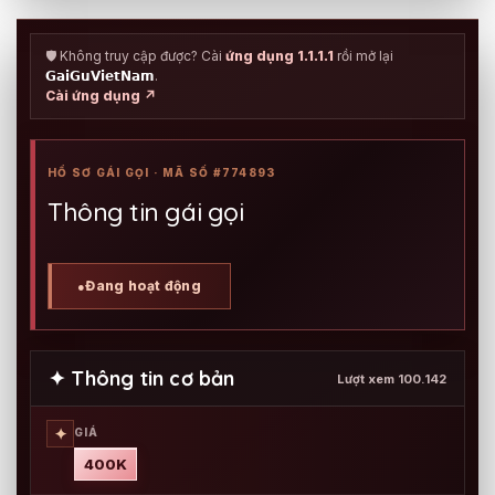
🛡️ Không truy cập được? Cài
ứng dụng 1.1.1.1
rồi mở lại
𝗚𝗮𝗶𝗚𝘂𝗩𝗶𝗲𝘁𝗡𝗮𝗺
.
Cài ứng dụng ↗
HỒ SƠ GÁI GỌI · MÃ SỐ #774893
Thông tin gái gọi
Đang hoạt động
●
✦ Thông tin cơ bản
Lượt xem 100.142
✦
GIÁ
400K