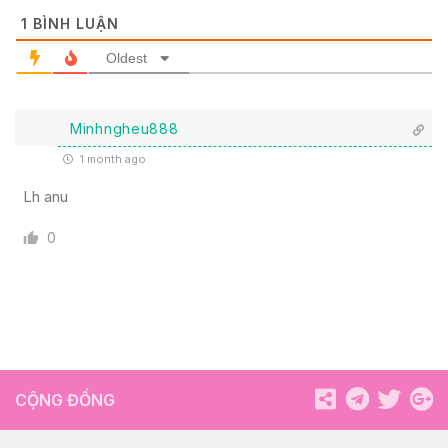
1
BÌNH LUẬN
Oldest
Minhngheu888
1 month ago
Lh anu
0
CỘNG ĐỒNG