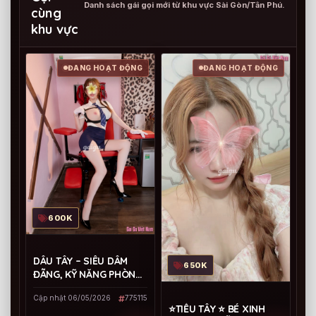
Danh sách gái gọi mới từ khu vực Sài Gòn/Tân Phú.
cùng
khu vực
ĐANG HOẠT ĐỘNG
ĐANG HOẠT ĐỘNG
600K
DÂU TÂY – SIÊU DÂM
650K
ĐÃNG, KỸ NĂNG PHÒNG
THE BÁ ĐẠO
Cập nhật 06/05/2026
775115
⭐TIỂU TÂY ⭐ BÉ XINH