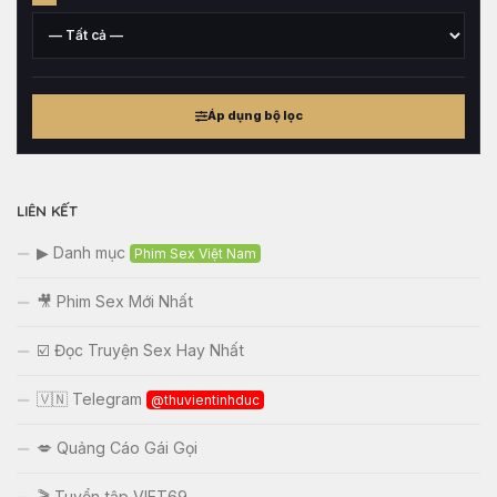
cao
tham
khảo
Cân
nặng
Áp dụng bộ lọc
tham
khảo
LIÊN KẾT
▶ Danh mục
Phim Sex Việt Nam
🎥 Phim Sex Mới Nhất
☑️ Đọc Truyện Sex Hay Nhất
🇻🇳 Telegram
@thuvientinhduc
💋 Quảng Cáo Gái Gọi
🎬 Tuyển tập VIET69