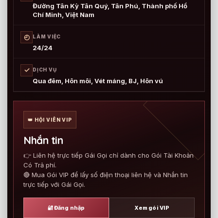
Đường Tân Kỳ Tân Quý, Tân Phú, Thành phố Hồ
Chí Minh, Việt Nam
◴
LÀM VIỆC
24/24
✓
DỊCH VỤ
Qua đêm, Hôn môi, Vét máng, BJ, Hôn vú
👑 HỘI VIÊN VIP
Nhắn tin
👉 Liên hệ trực tiếp Gái Gọi chỉ dành cho Gói Tài Khoản
Có Trả phí.
🔴 Mua Gói VIP để lấy số điện thoại liên hệ và Nhắn tin
trực tiếp với Gái Gọi.
🔐 Đăng nhập
Xem gói VIP