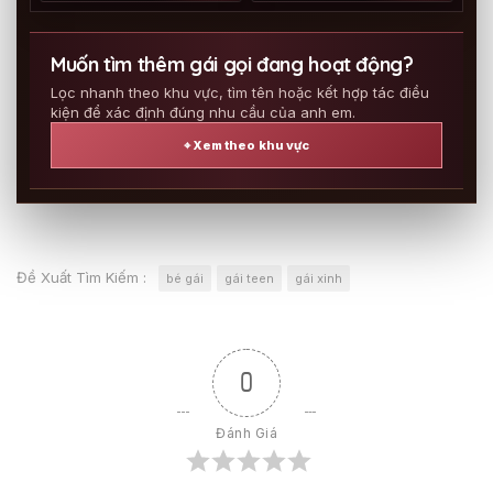
Muốn tìm thêm gái gọi đang hoạt động?
Lọc nhanh theo khu vực, tìm tên hoặc kết hợp tác điều
kiện để xác định đúng nhu cầu của anh em.
⌖ Xem theo khu vực
Đề Xuất Tìm Kiếm :
bé gái
gái teen
gái xinh
0
Đánh Giá