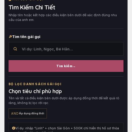
Tìm Kiếm Chi Tiết
Nhập tên hoặc kết hợp các điều kiện bên dưới để xác định đúng nhu
cầu của anh em.
Tìm tên gái gọi
Tìm kiếm
Tìm
trong
BỘ LỌC DANH SÁCH GÁI GỌI
tên
Chọn tiêu chí phù hợp
hồ
Tên và tất cả điều kiện bên dưới được áp dụng đồng thời để kết quả rõ
sơ,
ràng, không bị lọc rời rạc.
sau
đó
AND
Áp dụng đồng thời
kết
hợp
Ví dụ: nhập “Linh” + chọn Sài Gòn + 500K chỉ hiển thị hồ sơ thỏa