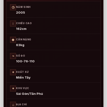
◷
NĂM SINH
2005
↕
CHIỀU CAO
162cm
◈
CÂN NẶNG
63kg
⌁
SỐ ĐO
100-76-110
⌖
XUẤT XỨ
Miền Tây
⌖
KHU VỰC
Sài Gòn/Tân Phú
⌂
ĐỊA CHỈ