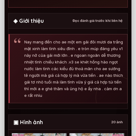
◈ Giới thiệu
Đọc đánh giá trước khi liên hệ
Nay mang đến cho ae một em gái đôi mươi da trắng
mặt xinh làm tình siêu đỉnh . e tròn múp đáng yêu v1
nảy nở của gái mới lớn . e ngoan ngoãn dễ thương
nhiệt tình chiều khách .v3 se khét hồng hào ngọt
nước làm tình các kiểu đủ thoả mãn cho ae sướng
tê người mà giá cả hợp lý mà vừa tiền . ae nào thích
gái tơ nhỏ tuổi mà làm tình vừa ý giá cả hợp túi tiền
thì mời a e ghé thăm và ủng hộ e ấy nha . cảm ơn a
e rất nhìu
▣ Hình ảnh
20 ảnh