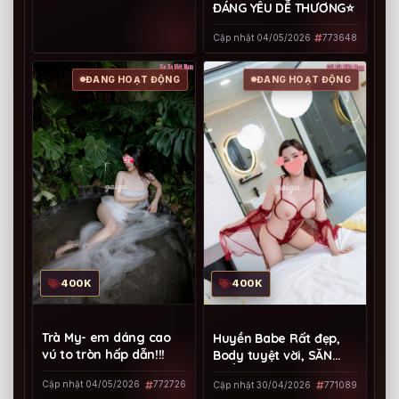
ĐÁNG YÊU DỄ THƯƠNG⭐
Cập nhật 04/05/2026
773648
ĐANG HOẠT ĐỘNG
ĐANG HOẠT ĐỘNG
400K
400K
Trà My- em dáng cao
Huyền Babe Rất đẹp,
vú to tròn hấp dẫn!!!
Body tuyệt vời, SĂN
CHẮC DÂM ĐÃNG HẾT
Cập nhật 04/05/2026
772726
Cập nhật 30/04/2026
771089
NƯỚC CHẤM