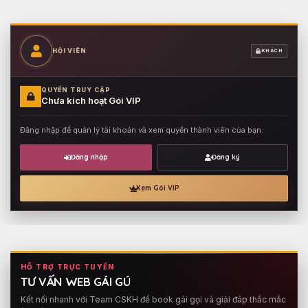
HỘI VIÊN
KHÁCH
QUYỀN TRUY CẬP
Chưa kích hoạt Gói VIP
Đăng nhập để quản lý tài khoản và xem quyền thành viên của bạn.
Đăng nhập
Đăng ký
Xem Gói VIP
HỖ TRỢ TRỰC TUYẾN
TƯ VẤN WEB GÁI GÚ
Kết nối nhanh với Team CSKH để book gái gọi và giải đáp thắc mắc