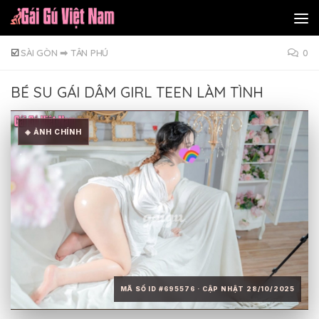
Skip to content
☑️
SÀI GÒN
➡
TÂN PHÚ
0
BÉ SU GÁI DÂM GIRL TEEN LÀM TÌNH
◈ ẢNH CHÍNH
MÃ SỐ ID #695576 · CẬP NHẬT 28/10/2025