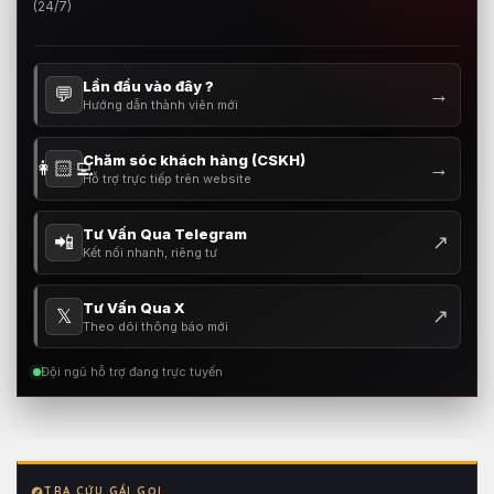
(24/7)
Lần đầu vào đây ?
💬
→
Hướng dẫn thành viên mới
Chăm sóc khách hàng (CSKH)
👩🏻‍💻
→
Hỗ trợ trực tiếp trên website
Tư Vấn Qua Telegram
📲
↗
Kết nối nhanh, riêng tư
Tư Vấn Qua X
𝕏
↗
Theo dõi thông báo mới
Đội ngũ hỗ trợ đang trực tuyến
TRA CỨU GÁI GỌI