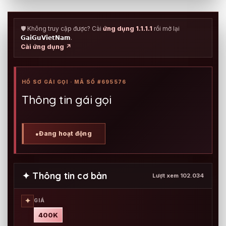
🛡️ Không truy cập được? Cài
ứng dụng 1.1.1.1
rồi mở lại
𝗚𝗮𝗶𝗚𝘂𝗩𝗶𝗲𝘁𝗡𝗮𝗺
.
Cài ứng dụng ↗
HỒ SƠ GÁI GỌI · MÃ SỐ #695576
Thông tin gái gọi
Đang hoạt động
●
✦ Thông tin cơ bản
Lượt xem 102.034
✦
GIÁ
400K