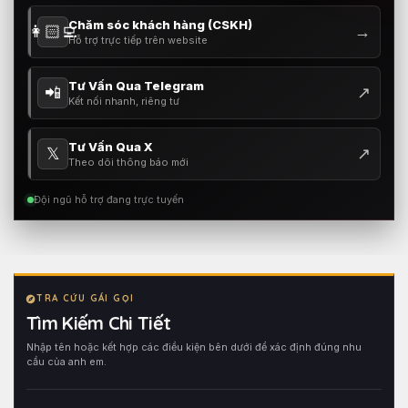
Chăm sóc khách hàng (CSKH)
👩🏻‍💻
→
Hỗ trợ trực tiếp trên website
Tư Vấn Qua Telegram
📲
↗
Kết nối nhanh, riêng tư
Tư Vấn Qua X
𝕏
↗
Theo dõi thông báo mới
Đội ngũ hỗ trợ đang trực tuyến
TRA CỨU GÁI GỌI
Tìm Kiếm Chi Tiết
Nhập tên hoặc kết hợp các điều kiện bên dưới để xác định đúng nhu
cầu của anh em.