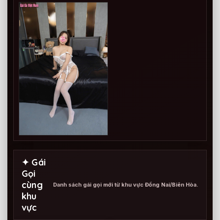
✦ Gái
Gọi
cùng
Danh sách gái gọi mới từ khu vực Đồng Nai/Biên Hòa.
khu
vực