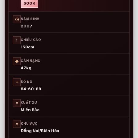
600K
◷
NĂM SINH
2007
↕
CHIỀU CAO
158cm
◈
CÂN NẶNG
47kg
⌁
SỐ ĐO
84-60-89
⌖
XUẤT XỨ
Miền Bắc
⌖
KHU VỰC
Đồng Nai/Biên Hòa