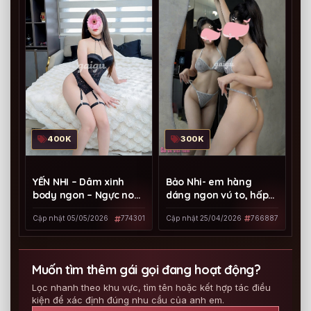
300K
400K
Bảo Nhi- em hàng
YẾN NHI – Dâm xinh
dáng ngon vú to, hấp
body ngon – Ngực non
dẫn!!!
siêu yêu
Cập nhật 25/04/2026
766887
Cập nhật 05/05/2026
774301
Muốn tìm thêm gái gọi đang hoạt động?
Lọc nhanh theo khu vực, tìm tên hoặc kết hợp tác điều
kiện để xác định đúng nhu cầu của anh em.