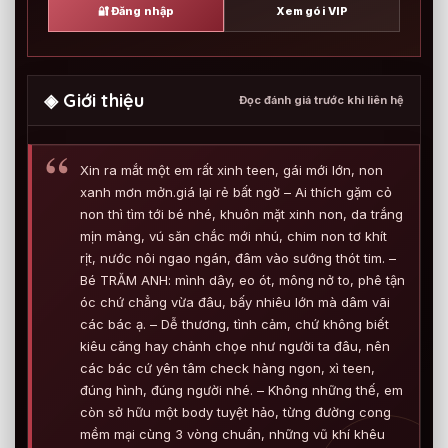
🔐 Đăng nhập
Xem gói VIP
◈ Giới thiệu
Đọc đánh giá trước khi liên hệ
Xin ra mắt một em rất xinh teen, gái mới lớn, non
xanh mơn mởn.giá lại rẻ bất ngờ – Ai thích gặm cỏ
non thì tìm tới bé nhé, khuôn mặt xinh non, da trắng
mịn màng, vú săn chắc mới nhú, chim non tơ khít
rịt, nước nôi ngao ngán, đâm vào sướng thót tim. –
Bé TRĂM ANH: mình dây, eo ót, mông nở to, phê tận
óc chứ chẳng vừa đâu, bấy nhiêu lớn mà dâm vãi
các bác ạ. – Dễ thương, tình cảm, chứ không biết
kiêu căng hay chảnh chọe như người ta đâu, nên
các bác cứ yên tâm check hàng ngon, xì teen,
đúng hình, đúng người nhé. – Không những thế, em
còn sở hữu một body tuyệt hảo, từng đường cong
mềm mại cùng 3 vòng chuẩn, những vũ khí khêu