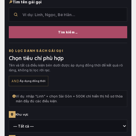
Tìm tên gái gọi
Tìm kiếm
Tìm
trong
BỘ LỌC DANH SÁCH GÁI GỌI
tên
Chọn tiêu chí phù hợp
hồ
Tên và tất cả điều kiện bên dưới được áp dụng đồng thời để kết quả rõ
sơ,
ràng, không bị lọc rời rạc.
sau
đó
AND
Áp dụng đồng thời
kết
hợp
Ví dụ: nhập “Linh” + chọn Sài Gòn + 500K chỉ hiển thị hồ sơ thỏa
cùng
mãn đầy đủ các điều kiện.
toàn
bộ
Khu vực
điều
kiện
đang
Tỉnh,