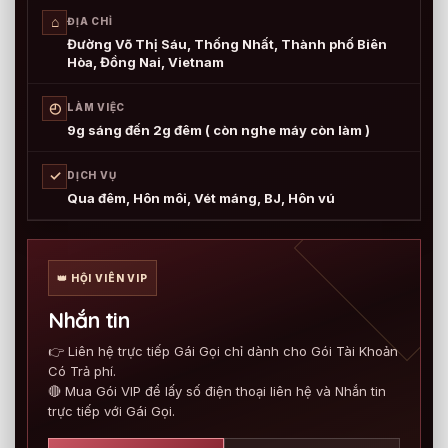
⌂
ĐỊA CHỈ
Đường Võ Thị Sáu, Thống Nhất, Thành phố Biên
Hòa, Đồng Nai, Vietnam
◴
LÀM VIỆC
9g sáng đến 2g đêm ( còn nghe máy còn làm )
✓
DỊCH VỤ
Qua đêm, Hôn môi, Vét máng, BJ, Hôn vú
👑 HỘI VIÊN VIP
Nhắn tin
👉 Liên hệ trực tiếp Gái Gọi chỉ dành cho Gói Tài Khoản
Có Trả phí.
🔴 Mua Gói VIP để lấy số điện thoại liên hệ và Nhắn tin
trực tiếp với Gái Gọi.