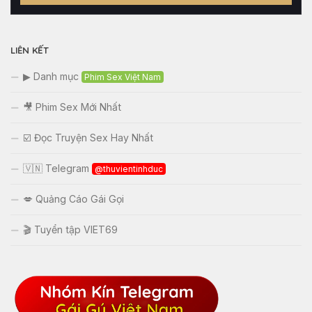
khảo
LIÊN KẾT
▶ Danh mục
Phim Sex Việt Nam
🎥 Phim Sex Mới Nhất
☑️ Đọc Truyện Sex Hay Nhất
🇻🇳 Telegram
@thuvientinhduc
💋 Quảng Cáo Gái Gọi
🎬 Tuyển tập VIET69