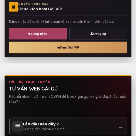
QUYỀN TRUY CẬP
Chưa kích hoạt Gói VIP
Đăng nhập để quản lý tài khoản và xem quyền thành viên của bạn.
Đăng nhập
Đăng ký
Xem Gói VIP
HỖ TRỢ TRỰC TUYẾN
TƯ VẤN WEB GÁI GÚ
Kết nối nhanh với Team CSKH để book gái gọi và giải đáp thắc mắc
(24/7)
Lần đầu vào đây ?
💬
→
Hướng dẫn thành viên mới