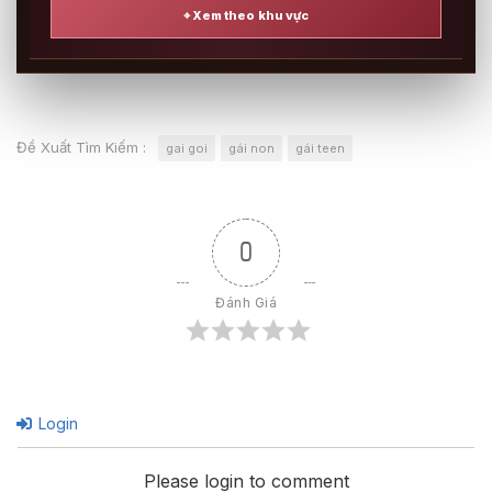
⌖ Xem theo khu vực
Đề Xuất Tìm Kiếm :
gai goi
gái non
gái teen
0
Đánh Giá
Login
Please login to comment