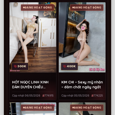
ĐANG HOẠT ĐỘNG
ĐANG HOẠT ĐỘNG
300K
400K
HÓT NGỌC LINH XINH
KIM CHI – Sexy mỹ nhân
DÂM DUYÊN CHIỀU
– dâm chất ngây ngất
QUÊN LỐI VỀ
Cập nhật 06/05/2026
774915
Cập nhật 05/05/2026
774225
ĐANG HOẠT ĐỘNG
ĐANG HOẠT ĐỘNG