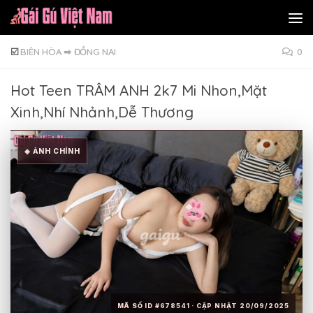
Skip to content
☑️
BIÊN HÒA
➡
ĐỒNG NAI
0
Hot Teen TRÂM ANH 2k7 Mi Nhon,Mặt
Xinh,Nhí Nhảnh,Dễ Thương
◈ ẢNH CHÍNH
MÃ SỐ ID #678541 · CẬP NHẬT 20/09/2025