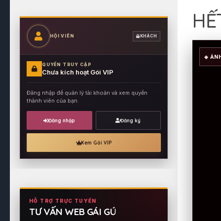
HẾ
HỘI VIÊN
KHÁCH
◈ ẢN
QUYỀN TRUY CẬP
Chưa kích hoạt Gói VIP
Đăng nhập để quản lý tài khoản và xem quyền
thành viên của bạn.
Đăng nhập
Đăng ký
Xem Gói VIP
HỖ TRỢ TRỰC TUYẾN
TƯ VẤN WEB GÁI GÚ