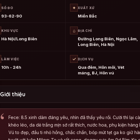
⌖
SỐ ĐO
XUẤT XỨ
93-62-90
Miền Bắc
⌂
KHU VỰC
ĐỊA CHỈ
Hà Nội/Long Biên
Đường Long Biên, Ngọc Lâm,
Long Biên, Hà Nội
✓
LÀM VIỆC
DỊCH VỤ
10h - 24h
Qua đêm, Hôn môi, Vét
máng, BJ, Hôn vú
Giới thiệu
Fece: 8.5 xinh dâm đáng yêu, nhìn đã thấy yêu rồi. Cười thì lại
khéo léo, da dẻ trắng mịn sớ rất thích, nước hoa, phụ kiện hàn
Vú to đẹp, đầu ti nhỏ hồng, chắc chắn, bóp mút tẹt ga ko giữ hà
tuyệt vời luôn Mông: To và rất cong, doggy cực êm 9d Bím: Ko 