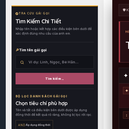
🛡️
TRA CỨU GÁI GỌI
Tìm Kiếm Chi Tiết
Nhập tên hoặc kết hợp các điều kiện bên dưới để
H
xác định đúng nhu cầu của anh em.
Tìm tên gái gọi
✦ 
Tìm kiếm
Tìm
✦
trong
BỘ LỌC DANH SÁCH GÁI GỌI
tên
Chọn tiêu chí phù hợp
hồ
Tên và tất cả điều kiện bên dưới được áp dụng
sơ,
đồng thời để kết quả rõ ràng, không bị lọc rời rạc.
↕
sau
đó
AND
Áp dụng đồng thời