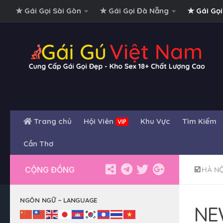
✮ Gái Gọi Sài Gòn
✮ Gái Gọi Đà Nẵng
✮ Gái Gọi
Skip to content
Trang chủ
Hội Viên
Khu Vực
Tìm Kiếm
VIP
Cần Thơ
CỘNG ĐỒNG
☑️
HÀ NỘ
NGÔN NGỮ – LANGUAGE
NE