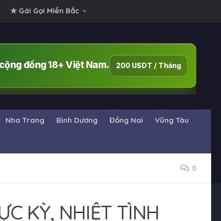
✮ Gái Gọi Miền Bắc
i cộng đồng 18+ Việt Nam.
200 USDT / Tháng
Nha Trang
Bình Dương
Đồng Nai
Vũng Tàu
0
C KỲ, NHIỆT TÌNH