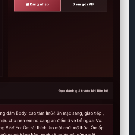
🔐 Đăng nhập
Xem gói VIP
Đọc đánh giá trước khi liên hệ
 càng dâm Body: cao tầm 1m64 ăn mặc sang, giao tiếp ,
g hiệu cho nên em nó càng ăn điểm ở vẻ bề ngoài Vú:
ng 8.5đ Eo: Ôm rất thích, ko một chút mỡ thừa. Ôm ấp
chút cavat hồng hào, sạch sẽ, nước nôi dùng mãi