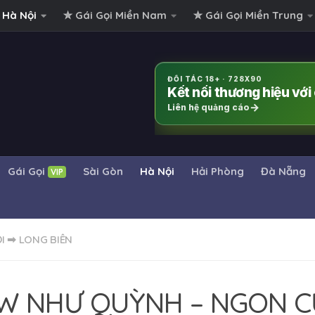
 Hà Nội
✮ Gái Gọi Miền Nam
✮ Gái Gọi Miền Trung
ĐỐI TÁC 18+ · 728X90
Kết nối thương hiệu vớ
Liên hệ quảng cáo
Gái Gọi
Sài Gòn
Hà Nội
Hải Phòng
Đà Nẵng
VIP
I
➡
LONG BIÊN
W NHƯ QUỲNH – NGON CỰ