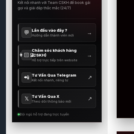
Kết nối nhanh với Team CSKH để book gái
gọi và giải đáp thắc mắc (24/7)
Lần đầu vào đây ?
💬
→
Hướng dẫn thành viên mới
Chăm sóc khách hàng
👩🏻‍💻
→
(CSKH)
Hỗ trợ trực tiếp trên website
Tư Vấn Qua Telegram
📲
↗
Kết nối nhanh, riêng tư
Tư Vấn Qua X
𝕏
↗
Theo dõi thông báo mới
Đội ngũ hỗ trợ đang trực tuyến