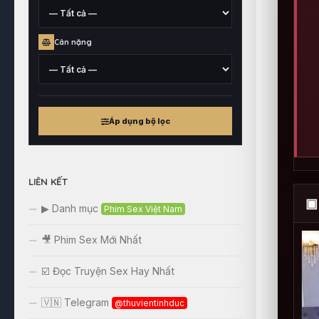
xuất
xứ
Chiều
Cân nặng
cao
tham
khảo
Cân
nặng
Áp dụng bộ lọc
tham
khảo
LIÊN KẾT
▣
▶ Danh mục
Phim Sex Việt Nam
🎥 Phim Sex Mới Nhất
☑️ Đọc Truyện Sex Hay Nhất
🇻🇳 Telegram
@thuvientinhduc