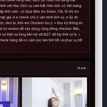
 tình vét nha. Dịch vụ cam kết: Hôn môi: có Vét máng:
ấp tình cảm : có Qua đêm: ko Some, CIA, lõ nhị: ko
 hợp giá. A e check chú ý văn minh lịch sự, e ấy đc
ích, đeo bi. Anh em Checker lưu ý: + Đọc kỹ thông tin
 nhớ có review để xây dựng cộng đồng checker. Nếu
ự thật vui lòng liên hệ với BQT để kịp thời xử lý. +
 check hàng để có cảm xúc làm tình tốt và phục vụ tốt
16 ảnh