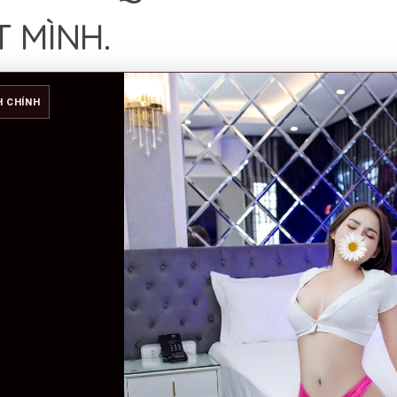
T MÌNH.
H CHÍNH