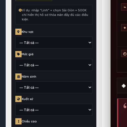
kết
⌁
hợp
Ví dụ: nhập “Linh” + chọn Sài Gòn + 500K
cùng
chỉ hiển thị hồ sơ thỏa mãn đầy đủ các điều
kiện.
toàn
bộ
⌖
Khu vực
điều
kiện
đang
Tỉnh,
chọn.
◴
Mức giá
thành
phố
hoặc
Mức
quận
Năm sinh
giá
huyện
◈ 
đã
gắn
Thông
cho
Xuất xứ
tin
hồ
năm
sơ
sinh
Khu
Chiều cao
vực