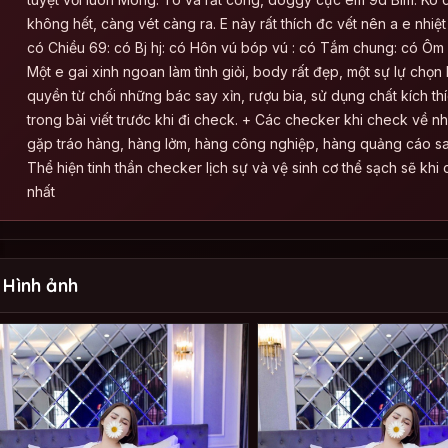
không hết, càng vét càng ra. E này rất thích đc vết nên a e nhiệt
có Chiều 69: có Bj hj: có Hôn vú bóp vú : có Tắm chung: có Ôm 
Một e gai xinh ngoan làm tình giỏi, body rất đẹp, một sự lự chọn
quyền từ chối những bác say xỉn, rượu bia, sử dụng chất kích th
trong bài viết trước khi đi check. + Các checker khi check về
gặp tráo hàng, hàng lởm, hàng công nghiệp, hàng quảng cáo sai s
Thể hiện tinh thần checker lịch sự và vệ sinh cơ thể sạch sẽ khi
nhất
 Hình ảnh