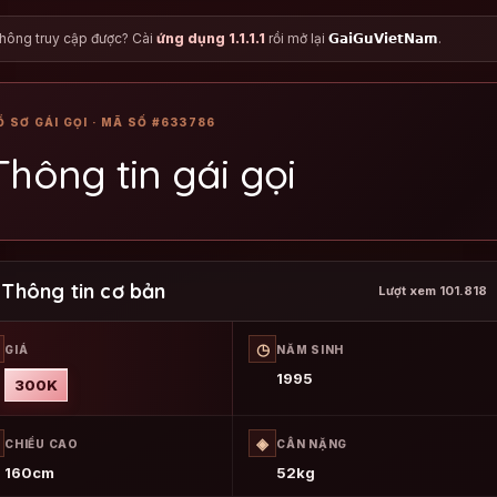
 Không truy cập được? Cài
ứng dụng 1.1.1.1
rồi mở lại
𝗚𝗮𝗶𝗚𝘂𝗩𝗶𝗲𝘁𝗡𝗮𝗺
.
Ồ SƠ GÁI GỌI · MÃ SỐ #633786
Thông tin gái gọi
Thông tin cơ bản
Lượt xem 101.818
◷
GIÁ
NĂM SINH
1995
300K
◈
CHIỀU CAO
CÂN NẶNG
160cm
52kg