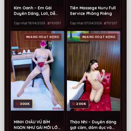
Tiên Massage Nuru Full
Kim Oanh – Em Gái
Service Phòng Riêng
Duyên Dáng, Loli, Dễ
Thương
Cập nhật 07/04/2026
757207
Cập nhật 18/04/2026
763057
ĐANG HOẠT ĐỘNG
ĐANG HOẠT ĐỘNG
300K
200K
MINH CHÂU VÚ BÍM
Thảo Nhi – Duyên dáng
NGON NHƯ GÁI MỚI LỚN
gợi cảm, dâm dục và