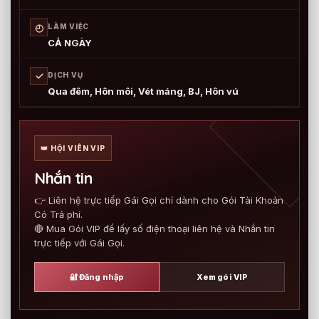
◴
LÀM VIỆC
CẢ NGÀY
✓
DỊCH VỤ
Qua đêm, Hôn môi, Vét máng, BJ, Hôn vú
👑 HỘI VIÊN VIP
Nhắn tin
👉 Liên hệ trực tiếp Gái Gọi chỉ dành cho Gói Tài Khoản
Có Trả phí.
🔴 Mua Gói VIP để lấy số điện thoại liên hệ và Nhắn tin
trực tiếp với Gái Gọi.
🔐 Đăng nhập
Xem gói VIP