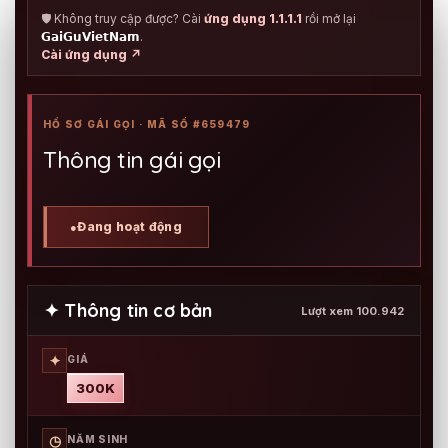
🛡️ Không truy cập được? Cài
ứng dụng 1.1.1.1
rồi mở lại
𝗚𝗮𝗶𝗚𝘂𝗩𝗶𝗲𝘁𝗡𝗮𝗺
.
Cài ứng dụng ↗
HỒ SƠ GÁI GỌI · MÃ SỐ #659479
Thông tin gái gọi
Đang hoạt động
●
✦ Thông tin cơ bản
Lượt xem 100.942
✦
GIÁ
300K
◷
NĂM SINH