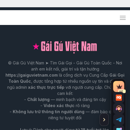
© Gái Gú Việt Nam ➤ Tìm Gái Gọi - Gái Gú Toàn Quốc - Nơi
anh em kết nối, giải trí và tận hưởng
https://gaiguvietnam.com
là cổng dịch vụ Cung Cấp
Gái Gọi
Toàn Quốc
, được tổng hợp từ nhiều nguồn uy tín và do đội
ngũ admin
xác thực trực tiếp
với người cung cấp. Chúng tôi
Tài
VIP
cam kết:
nguy
-
Chất lượng
— minh bạch và đáng tin cậy
Chat
VIP
-
Video xác thực
rõ ràng
Trò
-
Không lưu trữ thông tin người dùng
— đảm bảo quyền
chuy
riêng tư tuyệt đối
Ẩn
Tư
với
thanh
vấn
Lưu ý:
Dành cho người dùng
từ 18 tuổi trở lên
.