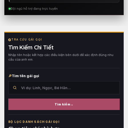
Đội ngũ hỗ trợ đang trực tuyến
TRA CỨU GÁI GỌI
Tìm Kiếm Chi Tiết
Nhập tên hoặc kết hợp các điều kiện bên dưới để xác định đúng nhu
cầu của anh em.
Tìm tên gái gọi
Tìm kiếm
Tìm
trong
BỘ LỌC DANH SÁCH GÁI GỌI
tên