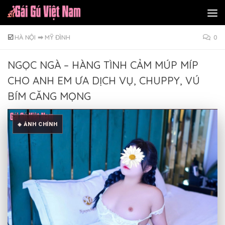
Skip to content
☑️
HÀ NỘI
➡
MỸ ĐÌNH
0
NGỌC NGÀ – HÀNG TÌNH CẢM MÚP MÍP
CHO ANH EM ƯA DỊCH VỤ, CHUPPY, VÚ
BÍM CĂNG MỌNG
◈ ẢNH CHÍNH