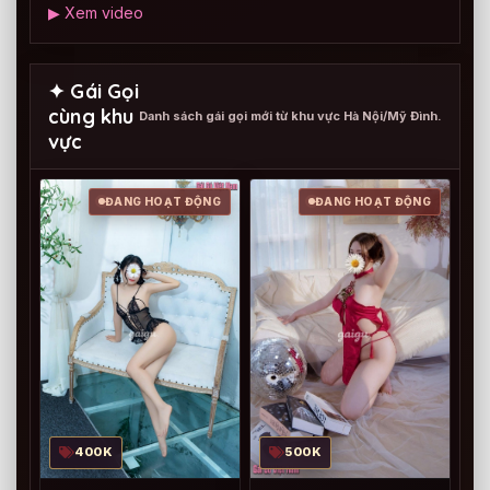
▶ Xem video
✦ Gái Gọi
cùng khu
Danh sách gái gọi mới từ khu vực Hà Nội/Mỹ Đình.
vực
ĐANG HOẠT ĐỘNG
ĐANG HOẠT ĐỘNG
500K
400K