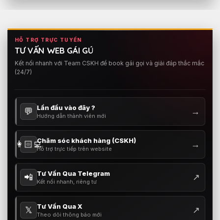
HỖ TRỢ TRỰC TUYẾN
TƯ VẤN WEB GÁI GÚ
Kết nối nhanh với Team CSKH để book gái gọi và giải đáp thắc mắc
(24/7)
Lần đầu vào đây ?
💬
→
Hướng dẫn thành viên mới
Chăm sóc khách hàng (CSKH)
👩🏻‍💻
→
Hỗ trợ trực tiếp trên website
Tư Vấn Qua Telegram
📲
↗
Kết nối nhanh, riêng tư
Tư Vấn Qua X
𝕏
↗
Theo dõi thông báo mới