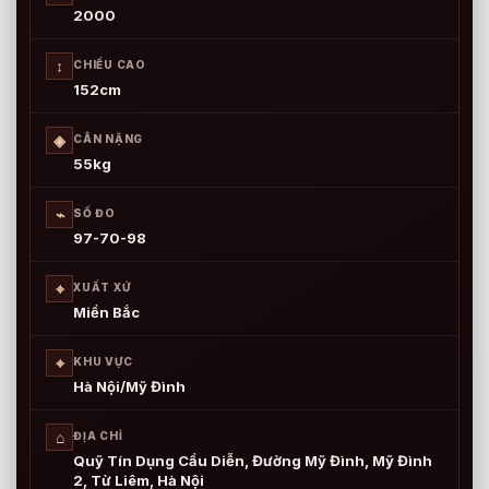
2000
↕
CHIỀU CAO
152cm
◈
CÂN NẶNG
55kg
⌁
SỐ ĐO
97-70-98
⌖
XUẤT XỨ
Miền Bắc
⌖
KHU VỰC
Hà Nội/Mỹ Đình
⌂
ĐỊA CHỈ
Quỹ Tín Dụng Cầu Diễn, Đường Mỹ Đình, Mỹ Đình
2, Từ Liêm, Hà Nội