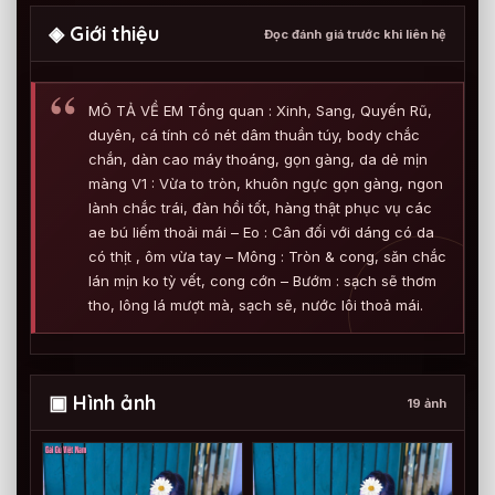
◈ Giới thiệu
Đọc đánh giá trước khi liên hệ
MÔ TẢ VỀ EM Tổng quan : Xinh, Sang, Quyến Rũ,
duyên, cá tính có nét dâm thuần túy, body chắc
chắn, dàn cao máy thoáng, gọn gàng, da dẻ mịn
màng V1 : Vừa to tròn, khuôn ngực gọn gàng, ngon
lành chắc trái, đàn hồi tốt, hàng thật phục vụ các
ae bú liếm thoải mái – Eo : Cân đối với dáng có da
có thịt , ôm vừa tay – Mông : Tròn & cong, săn chắc
lán mịn ko tỳ vết, cong cớn – Bướm : sạch sẽ thơm
tho, lông lá mượt mà, sạch sẽ, nước lôi thoả mái.
▣ Hình ảnh
19 ảnh