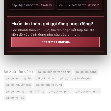
BÓP THOẢI MÁI KO GIỮ
chiều hết nấc
Cập nhật 05/03/2026
741439
Cập nhật 04/02/2026
729091
HÀNG
Muốn tìm thêm gái gọi đang hoạt động?
Lọc nhanh theo khu vực, tìm tên hoặc kết hợp tác điều
kiện để xác định đúng nhu cầu của anh em.
⌖ Xem theo khu vực
Đề Xuất Tìm Kiếm :
gái gọi bến xe yên nghĩa
gái gọi hà đông
gái gọi lê trong tấn
gái gọi mỗ lao
gái gọi nguyễn khuyến
gái gọi nguyễn trãi
gái gọi quang trung
gái gọi quang trung hà đông
gái gọi vạn phúc
gái gọi yên nghĩa
gái gọi yên xá