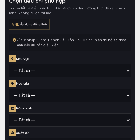
Chọn tiêu chí phù hợp
hồ
Tên và tất cả điều kiện bên dưới được áp dụng đồng thời để kết quả rõ
sơ,
ràng, không bị lọc rời rạc.
sau
đó
AND
Áp dụng đồng thời
kết
hợp
Ví dụ: nhập “Linh” + chọn Sài Gòn + 500K chỉ hiển thị hồ sơ thỏa
cùng
mãn đầy đủ các điều kiện.
toàn
bộ
Khu vực
điều
kiện
đang
Tỉnh,
Mức giá
chọn.
thành
phố
hoặc
Mức
quận
Năm sinh
giá
huyện
đã
gắn
Thông
cho
Xuất xứ
tin
hồ