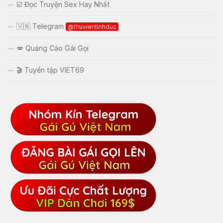
☑️ Đọc Truyện Sex Hay Nhất
🇻🇳 Telegram
@thuvientinhduc
💋 Quảng Cáo Gái Gọi
🎬 Tuyển tập VIET69