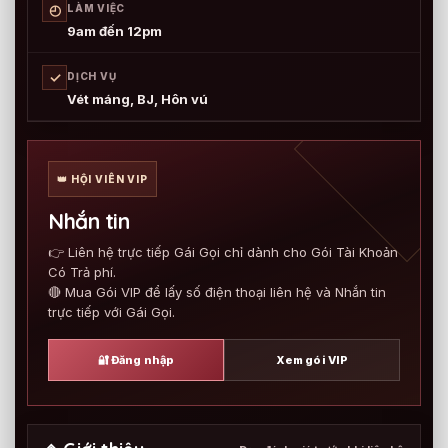
◴
LÀM VIỆC
9am đến 12pm
✓
DỊCH VỤ
Vét máng, BJ, Hôn vú
👑 HỘI VIÊN VIP
Nhắn tin
👉 Liên hệ trực tiếp Gái Gọi chỉ dành cho Gói Tài Khoản
Có Trả phí.
🔴 Mua Gói VIP để lấy số điện thoại liên hệ và Nhắn tin
trực tiếp với Gái Gọi.
🔐 Đăng nhập
Xem gói VIP