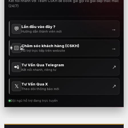
Kết nối nhanh với Team CSKH để book gái gọi và giải đáp thắc mắc
(24/7)
Lần đầu vào đây ?
💬
→
Hướng dẫn thành viên mới
Chăm sóc khách hàng (CSKH)
👩🏻‍💻
→
Hỗ trợ trực tiếp trên website
Tư Vấn Qua Telegram
📲
↗
Kết nối nhanh, riêng tư
Tư Vấn Qua X
𝕏
↗
Theo dõi thông báo mới
Đội ngũ hỗ trợ đang trực tuyến