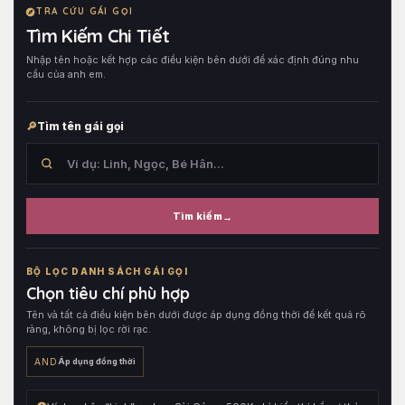
TRA CỨU GÁI GỌI
Tìm Kiếm Chi Tiết
Nhập tên hoặc kết hợp các điều kiện bên dưới để xác định đúng nhu
cầu của anh em.
Tìm tên gái gọi
Tìm kiếm
Tìm
trong
BỘ LỌC DANH SÁCH GÁI GỌI
tên
Chọn tiêu chí phù hợp
hồ
Tên và tất cả điều kiện bên dưới được áp dụng đồng thời để kết quả rõ
sơ,
ràng, không bị lọc rời rạc.
sau
đó
AND
Áp dụng đồng thời
kết
hợp