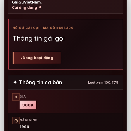
𝗚𝗮𝗶𝗚𝘂𝗩𝗶𝗲𝘁𝗡𝗮𝗺
.
Cài ứng dụng ↗
HỒ SƠ GÁI GỌI · MÃ SỐ #665300
Thông tin gái gọi
Đang hoạt động
●
✦ Thông tin cơ bản
Lượt xem 100.775
✦
GIÁ
300K
◷
NĂM SINH
1996