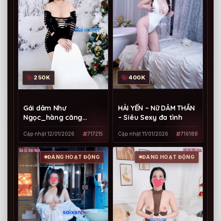
400K
250K
HẢI YẾN – Nữ DÂM THẦN
Gái dâm Như
– Siêu Sexy đa tình
Ngọc_hàng căng
trắng ngon và dâm
Cập nhật 11/01/2026
716188
Cập nhật 12/01/2026
717215
ĐANG HOẠT ĐỘNG
ĐANG HOẠT ĐỘNG