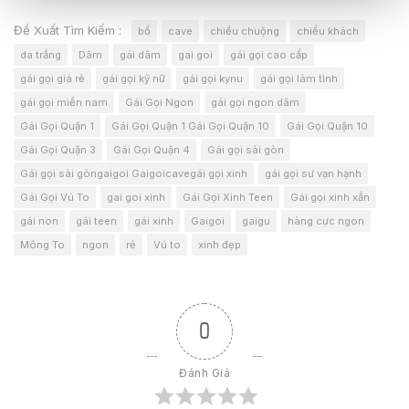
Đề Xuất Tìm Kiếm :
bổ
cave
chiều chuộng
chiều khách
da trắng
Dâm
gái dâm
gai goi
gái gọi cao cấp
gái gọi giá rẻ
gái gọi kỹ nữ
gái gọi kynu
gái gọi làm tình
gái gọi miền nam
Gái Gọi Ngon
gái gọi ngon dâm
Gái Gọi Quận 1
Gái Gọi Quận 1 Gái Gọi Quận 10
Gái Gọi Quận 10
Gái Gọi Quận 3
Gái Gọi Quận 4
Gái gọi sài gòn
Gái gọi sài gòngaigoi Gaigoicavegái gọi xinh
gái gọi sư vạn hạnh
Gái Gọi Vú To
gai goi xinh
Gái Gọi Xinh Teen
Gái gọi xinh xắn
gái non
gái teen
gái xinh
Gaigoi
gaigu
hàng cực ngon
Mông To
ngon
rẻ
Vú to
xinh đẹp
0
Đánh Giá