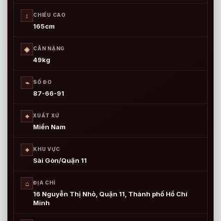
↕
CHIỀU CAO
165cm
◈
CÂN NẶNG
49kg
⌁
SỐ ĐO
87-66-91
⌖
XUẤT XỨ
Miền Nam
⌖
KHU VỰC
Sài Gòn/Quận 11
⌂
ĐỊA CHỈ
16 Nguyễn Thị Nhỏ, Quận 11, Thành phố Hồ Chí
Minh