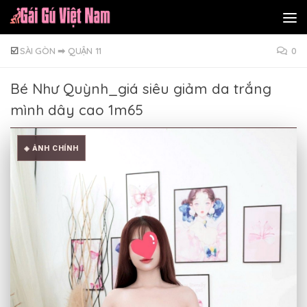
Skip to content
☑️
SÀI GÒN
➡
QUẬN 11
0
Bé Như Quỳnh_giá siêu giảm da trắng
mình dây cao 1m65
◈ ẢNH CHÍNH