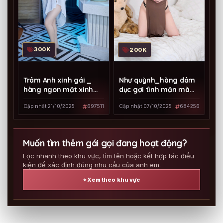
300K
200K
Trâm Anh xinh gái _
Như quỳnh_hàng dâm
hàng ngon mặt xinh
dục gợi tình mặn mà
giá rẻ dịch vụ tốt
quyến rũ
Cập nhật 21/10/2025
697511
Cập nhật 07/10/2025
684256
Muốn tìm thêm gái gọi đang hoạt động?
Lọc nhanh theo khu vực, tìm tên hoặc kết hợp tác điều
kiện để xác định đúng nhu cầu của anh em.
⌖ Xem theo khu vực