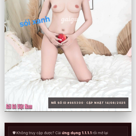
MÃ SỐ ID #665300 · CẬP NHẬT 14/08/2025
🛡️ Không truy cập được? Cài
ứng dụng 1.1.1.1
rồi mở lại