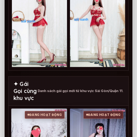
✦ Gái
Gọi cùng
Danh sách gái gọi mới từ khu vực Sài Gòn/Quận 11.
khu vực
ĐANG HOẠT ĐỘNG
ĐANG HOẠT ĐỘNG