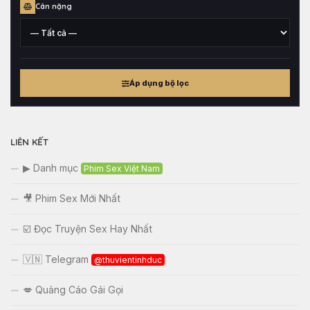
Cân nặng
cao
tham
khảo
Cân
nặng
Áp dụng bộ lọc
tham
khảo
LIÊN KẾT
▶ Danh mục
Phim Sex Việt Nam
🎥 Phim Sex Mới Nhất
☑️ Đọc Truyện Sex Hay Nhất
🇻🇳 Telegram
@thuvientinhduc
💋 Quảng Cáo Gái Gọi