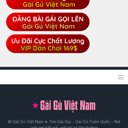
© Gái Gú Việt Nam ➤ Tìm Gái Gọi - Gái Gú Toàn Quốc - Nơi
anh em kết nối, giải trí và tận hưởng