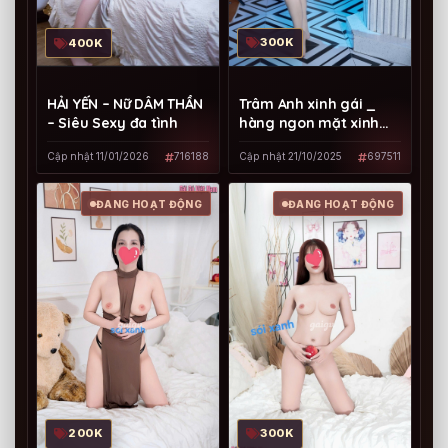
300K
400K
Trâm Anh xinh gái _
HẢI YẾN – Nữ DÂM THẦN
hàng ngon mặt xinh
– Siêu Sexy đa tình
giá rẻ dịch vụ tốt
Cập nhật 21/10/2025
697511
Cập nhật 11/01/2026
716188
ĐANG HOẠT ĐỘNG
ĐANG HOẠT ĐỘNG
200K
300K