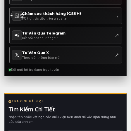
Chăm sóc khách hàng (CSKH)
👩🏻‍💻
→
Hỗ trợ trực tiếp trên website
Tư Vấn Qua Telegram
📲
↗
Kết nối nhanh, riêng tư
Tư Vấn Qua X
𝕏
↗
Theo dõi thông báo mới
Đội ngũ hỗ trợ đang trực tuyến
TRA CỨU GÁI GỌI
Tìm Kiếm Chi Tiết
Nhập tên hoặc kết hợp các điều kiện bên dưới để xác định đúng nhu
cầu của anh em.