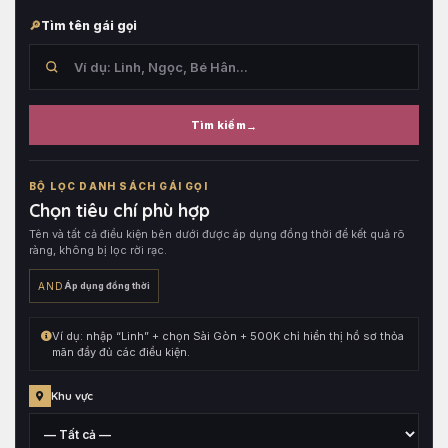
Tìm tên gái gọi
Tìm kiếm
Tìm
trong
BỘ LỌC DANH SÁCH GÁI GỌI
tên
Chọn tiêu chí phù hợp
hồ
Tên và tất cả điều kiện bên dưới được áp dụng đồng thời để kết quả rõ
sơ,
ràng, không bị lọc rời rạc.
sau
đó
AND
Áp dụng đồng thời
kết
hợp
Ví dụ: nhập “Linh” + chọn Sài Gòn + 500K chỉ hiển thị hồ sơ thỏa
cùng
mãn đầy đủ các điều kiện.
toàn
bộ
Khu vực
điều
kiện