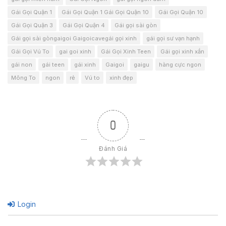
Gái Gọi Quận 1
Gái Gọi Quận 1 Gái Gọi Quận 10
Gái Gọi Quận 10
Gái Gọi Quận 3
Gái Gọi Quận 4
Gái gọi sài gòn
Gái gọi sài gòngaigoi Gaigoicavegái gọi xinh
gái gọi sư vạn hạnh
Gái Gọi Vú To
gai goi xinh
Gái Gọi Xinh Teen
Gái gọi xinh xắn
gái non
gái teen
gái xinh
Gaigoi
gaigu
hàng cực ngon
Mông To
ngon
rẻ
Vú to
xinh đẹp
0
Đánh Giá
Login