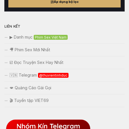
Áp dụng bộ lọc
tham
khảo
LIÊN KẾT
▶ Danh mục
Phim Sex Việt Nam
🎥 Phim Sex Mới Nhất
☑️ Đọc Truyện Sex Hay Nhất
🇻🇳 Telegram
@thuvientinhduc
💋 Quảng Cáo Gái Gọi
🎬 Tuyển tập VIET69