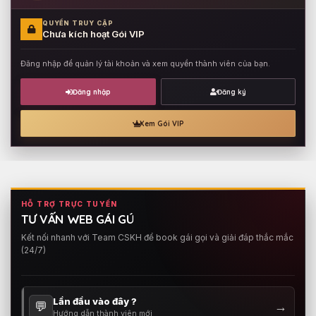
QUYỀN TRUY CẬP
Chưa kích hoạt Gói VIP
Đăng nhập để quản lý tài khoản và xem quyền thành viên của bạn.
Đăng nhập
Đăng ký
Xem Gói VIP
HỖ TRỢ TRỰC TUYẾN
TƯ VẤN WEB GÁI GÚ
Kết nối nhanh với Team CSKH để book gái gọi và giải đáp thắc mắc
(24/7)
Lần đầu vào đây ?
💬
→
Hướng dẫn thành viên mới