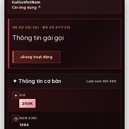
𝗚𝗮𝗶𝗚𝘂𝗩𝗶𝗲𝘁𝗡𝗮𝗺
.
Cài ứng dụng ↗
HỒ SƠ GÁI GỌI · MÃ SỐ #717215
Thông tin gái gọi
Đang hoạt động
●
✦ Thông tin cơ bản
Lượt xem 100.689
✦
GIÁ
250K
◷
NĂM SINH
1984