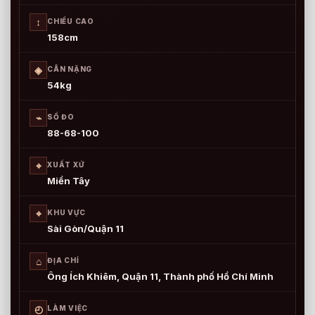
↕
CHIỀU CAO
158cm
◈
CÂN NẶNG
54kg
⌁
SỐ ĐO
88-68-100
⌖
XUẤT XỨ
Miền Tây
⌖
KHU VỰC
Sài Gòn/Quận 11
⌂
ĐỊA CHỈ
Ông Ích Khiêm, Quận 11, Thành phố Hồ Chí Minh
◴
LÀM VIỆC