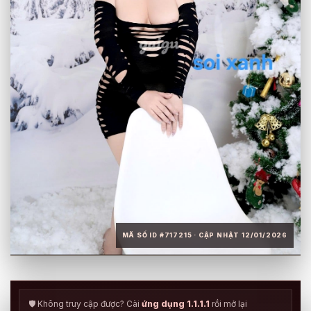
MÃ SỐ ID #717215 · CẬP NHẬT 12/01/2026
🛡️ Không truy cập được? Cài
ứng dụng 1.1.1.1
rồi mở lại