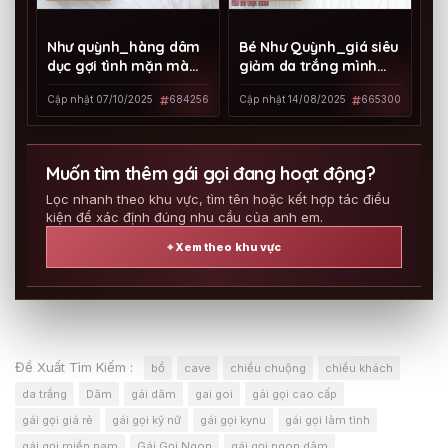
Như quỳnh_hàng dâm
Bé Như Quỳnh_giá siêu
dục gợi tình mặn mà
giảm da trắng mình
quyến rũ
dây cao 1m65
Cập nhật 07/10/2025
684256
Cập nhật 14/08/2025
665300
Muốn tìm thêm gái gọi đang hoạt động?
Lọc nhanh theo khu vực, tìm tên hoặc kết hợp tác điều
kiện để xác định đúng nhu cầu của anh em.
⌖ Xem theo khu vực
Đề Xuất Tìm Kiếm :
bổ
cave
chiều chuộng
chiều khách
da trắng
Dâm
gái dâm
gai goi
gái gọi cao cấp
gái gọi giá rẻ
gái gọi kỹ nữ
gái gọi kynu
gái gọi làm tình
gái gọi miền nam
Gái Gọi Ngon
gái gọi ngon dâm