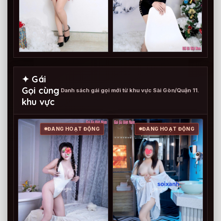
✦ Gái
Gọi cùng
Danh sách gái gọi mới từ khu vực Sài Gòn/Quận 11.
khu vực
ĐANG HOẠT ĐỘNG
ĐANG HOẠT ĐỘNG