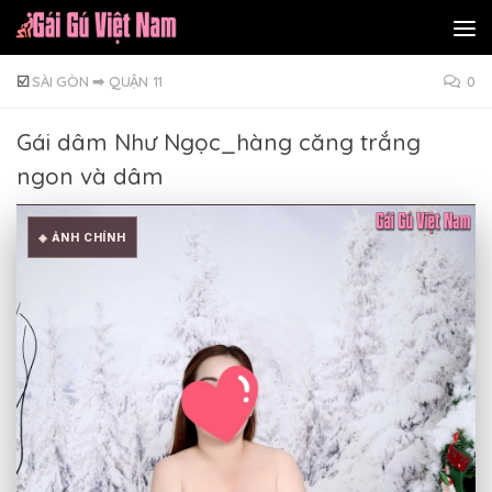
Skip to content
☑️
SÀI GÒN
➡
QUẬN 11
0
Gái dâm Như Ngọc_hàng căng trắng
ngon và dâm
◈ ẢNH CHÍNH