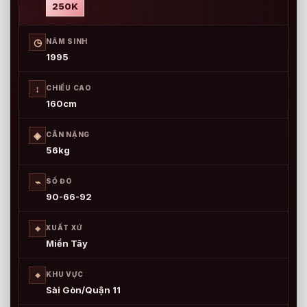
250K
◷
NĂM SINH
1995
↕
CHIỀU CAO
160cm
◈
CÂN NẶNG
56kg
⌁
SỐ ĐO
90-66-92
⌖
XUẤT XỨ
Miền Tây
⌖
KHU VỰC
Sài Gòn/Quận 11