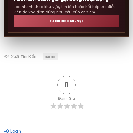
Lọc nhanh theo khu vực, tìm tên hoặc kết hợp tác điều
kiện để xác định đúng nhu cầu của anh em.
⌖ Xem theo khu vực
Đề Xuất Tìm Kiếm :
gai goi
0
Đánh Giá
Login