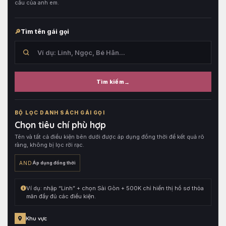
cầu của anh em.
Tìm tên gái gọi
Tìm kiếm
Tìm
trong
BỘ LỌC DANH SÁCH GÁI GỌI
tên
Chọn tiêu chí phù hợp
hồ
Tên và tất cả điều kiện bên dưới được áp dụng đồng thời để kết quả rõ
sơ,
ràng, không bị lọc rời rạc.
sau
đó
AND
Áp dụng đồng thời
kết
hợp
Ví dụ: nhập “Linh” + chọn Sài Gòn + 500K chỉ hiển thị hồ sơ thỏa
cùng
mãn đầy đủ các điều kiện.
toàn
bộ
Khu vực