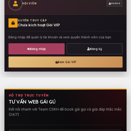
HỘI VIÊN
KHÁCH
QUYỀN TRUY CẬP
Chưa kích hoạt Gói VIP
Đăng nhập để quản lý tài khoản và xem quyền thành viên của bạn.
Đăng nhập
Đăng ký
Xem Gói VIP
HỖ TRỢ TRỰC TUYẾN
TƯ VẤN WEB GÁI GÚ
Kết nối nhanh với Team CSKH để book gái gọi và giải đáp thắc mắc
(24/7)