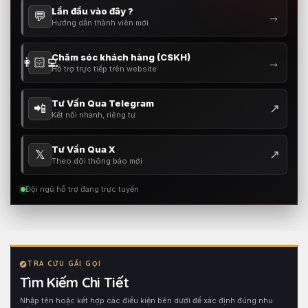
Lần đầu vào đây ?
💬
→
Hướng dẫn thành viên mới
Chăm sóc khách hàng (CSKH)
👩🏻‍💻
→
Hỗ trợ trực tiếp trên website
Tư Vấn Qua Telegram
📲
↗
Kết nối nhanh, riêng tư
Tư Vấn Qua X
𝕏
↗
Theo dõi thông báo mới
Đội ngũ hỗ trợ đang trực tuyến
TRA CỨU GÁI GỌI
Tìm Kiếm Chi Tiết
Nhập tên hoặc kết hợp các điều kiện bên dưới để xác định đúng nhu