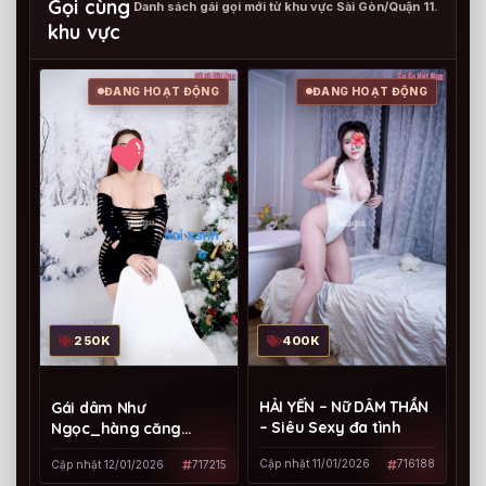
Gọi cùng
Danh sách gái gọi mới từ khu vực Sài Gòn/Quận 11.
khu vực
ĐANG HOẠT ĐỘNG
ĐANG HOẠT ĐỘNG
400K
250K
HẢI YẾN – Nữ DÂM THẦN
Gái dâm Như
– Siêu Sexy đa tình
Ngọc_hàng căng
trắng ngon và dâm
Cập nhật 11/01/2026
716188
Cập nhật 12/01/2026
717215