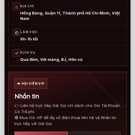
⌂
ĐỊA CHỈ
Hồng Bàng, Quận 11, Thành phố Hồ Chí Minh, Việt
Nam
◴
LÀM VIỆC
9h-1h tối
✓
DỊCH VỤ
Qua đêm, Vét máng, BJ, Hôn vú
👑 HỘI VIÊN VIP
Nhắn tin
👉 Liên hệ trực tiếp Gái Gọi chỉ dành cho Gói Tài Khoản
Có Trả phí.
🔴 Mua Gói VIP để lấy số điện thoại liên hệ và Nhắn tin
trực tiếp với Gái Gọi.