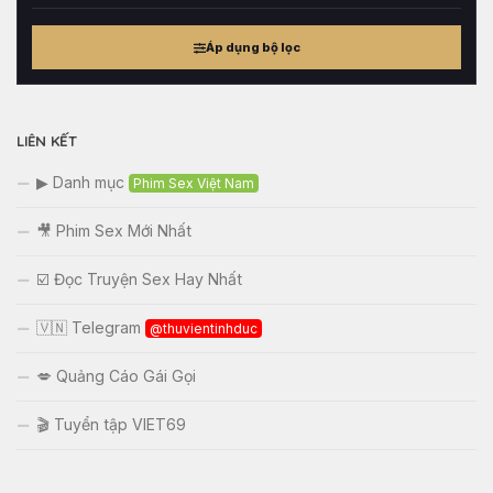
Cân
nặng
Áp dụng bộ lọc
tham
khảo
LIÊN KẾT
▶ Danh mục
Phim Sex Việt Nam
🎥 Phim Sex Mới Nhất
☑️ Đọc Truyện Sex Hay Nhất
🇻🇳 Telegram
@thuvientinhduc
💋 Quảng Cáo Gái Gọi
🎬 Tuyển tập VIET69