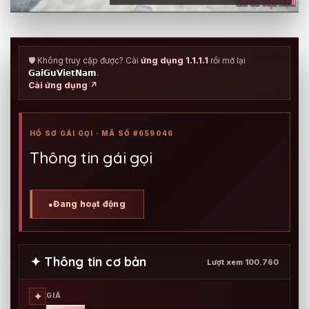
🛡️ Không truy cập được? Cài
ứng dụng 1.1.1.1
rồi mở lại
𝗚𝗮𝗶𝗚𝘂𝗩𝗶𝗲𝘁𝗡𝗮𝗺
.
Cài ứng dụng ↗
HỒ SƠ GÁI GỌI · MÃ SỐ #659046
Thông tin gái gọi
Đang hoạt động
●
✦ Thông tin cơ bản
Lượt xem 100.760
✦
GIÁ