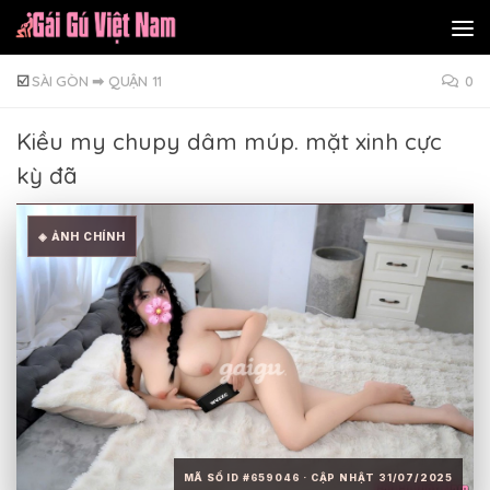
Skip to content
☑️
SÀI GÒN
➡
QUẬN 11
0
Kiều my chupy dâm múp. mặt xinh cực
kỳ đã
◈ ẢNH CHÍNH
MÃ SỐ ID #659046 · CẬP NHẬT 31/07/2025