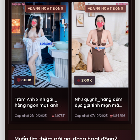
ĐANG HOẠT ĐỘNG
ĐANG HOẠT ĐỘNG
300K
200K
Trâm Anh xinh gái _
Như quỳnh_hàng dâm
hàng ngon mặt xinh
dục gợi tình mặn mà
giá rẻ dịch vụ tốt
quyến rũ
Cập nhật 21/10/2025
697511
Cập nhật 07/10/2025
684256
Muốn tìm thêm gái gọi đang hoạt động?